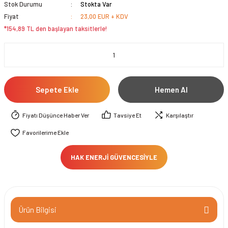
Stok Durumu
Stokta Var
Fiyat
23,00 EUR + KDV
*154,89 TL den başlayan taksitlerle!
Sepete Ekle
Hemen Al
Fiyatı Düşünce Haber Ver
Tavsiye Et
Karşılaştır
HAK ENERJİ GÜVENCESİYLE
Ürün Bilgisi