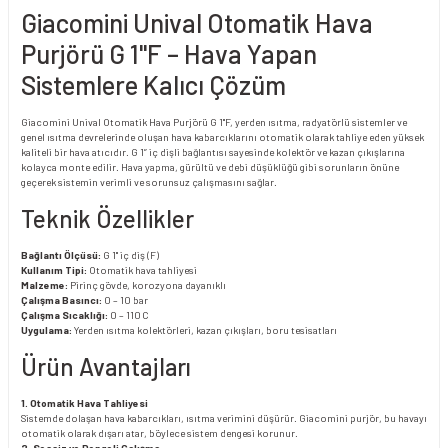
Giacomini Unival Otomatik Hava
Purjörü G 1"F – Hava Yapan
Sistemlere Kalıcı Çözüm
Giacomini Unival Otomatik Hava Purjörü G 1"F, yerden ısıtma, radyatörlü sistemler ve
genel ısıtma devrelerinde oluşan hava kabarcıklarını otomatik olarak tahliye eden yüksek
kaliteli bir hava atıcıdır. G 1” iç dişli bağlantısı sayesinde kolektör ve kazan çıkışlarına
kolayca monte edilir. Hava yapma, gürültü ve debi düşüklüğü gibi sorunların önüne
geçerek sistemin verimli ve sorunsuz çalışmasını sağlar.
Teknik Özellikler
Bağlantı Ölçüsü:
G 1" iç diş (F)
Kullanım Tipi:
Otomatik hava tahliyesi
Malzeme:
Pirinç gövde, korozyona dayanıklı
Çalışma Basıncı:
0 – 10 bar
Çalışma Sıcaklığı:
0 – 110 C
Uygulama:
Yerden ısıtma kolektörleri, kazan çıkışları, boru tesisatları
Ürün Avantajları
1. Otomatik Hava Tahliyesi
Sistemde dolaşan hava kabarcıkları, ısıtma verimini düşürür. Giacomini purjör, bu havayı
otomatik olarak dışarı atar, böylece sistem dengesi korunur.
2. Sessiz ve Dengeli Çalışma