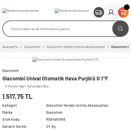
Anasayfa
Giacomini
Giacomini Yerden Isıtma Aksesuarları
Giacomini Un
Giacomini
Giacomini Unival Otomatik Hava Purjörü G 1''F
0 Yorum Yap / Yorumları Oku
1.517,75 TL
Kategori
Giacomini Yerden Isıtma Aksesuarları
Marka
Giacomini
Stok Kodu
R554BY055
Garanti Süresi
24 Ay