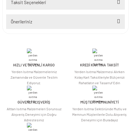
Taksit Seçenekleri
Bu ürüne ilk yorumu siz yapın!
Önerileriniz
Yorum Yaz
Bu ürünün fiyat bilgisi, resim, ürün açıklamalarında ve diğer konularda
yetersiz gördüğünüz noktaları öneri formunu kullanarak tarafımıza
iletebilirsiniz.
Görüş ve önerileriniz için teşekkür ederiz.
HIZLI VE GÜVENLİ KARGO
KREDİ KARTINA TAKSİT
Ürün resmi kalitesiz, bozuk veya görüntülenemiyor.
Yerden Isıtma Malzemeleriniz
Yerden Isıtma Malzemesi Alırken
Ürün açıklamasında eksik bilgiler bulunuyor.
Zamanında ve Güvenle Teslim
Kolay Kart Taksitleriyle Bütçenizi
Ediyoruz.
Rahatlatın ve Tasarruf Edin
Ürün bilgilerinde hatalar bulunuyor.
Ürün fiyatı diğer sitelerden daha pahalı.
Bu ürüne benzer farklı alternatifler olmalı.
GÜVENLİ ALIŞVERİŞ
MÜŞTERİ MEMNUNİYETİ
Alttan Isıtma Malzemeleri Sorunsuz
Yerden Isıtma Sektöründe Mutlu ve
Alışveriş Deneyimi için Doğru
Memnun Müşterilerle Dolu Alışveriş
Adrestesiniz
Deneyimi için Buradayız