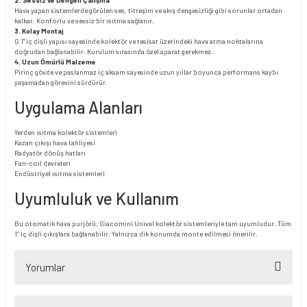
Hava yapan sistemlerde görülen ses, titreşim ve akış dengesizliği gibi sorunlar ortadan
kalkar. Konforlu ve sessiz bir ısıtma sağlanır.
3. Kolay Montaj
G 1" iç dişli yapısı sayesinde kolektör ve tesisat üzerindeki hava atma noktalarına
doğrudan bağlanabilir. Kurulum sırasında özel aparat gerekmez.
4. Uzun Ömürlü Malzeme
Pirinç gövde ve paslanmaz iç aksam sayesinde uzun yıllar boyunca performans kaybı
yaşamadan görevini sürdürür.
Uygulama Alanları
Yerden ısıtma kolektör sistemleri
Kazan çıkışı hava tahliyesi
Radyatör dönüş hatları
Fan-coil devreleri
Endüstriyel ısıtma sistemleri
Uyumluluk ve Kullanım
Bu otomatik hava purjörü, Giacomini Unival kolektör sistemleriyle tam uyumludur. Tüm
1” iç dişli çıkışlara bağlanabilir. Yalnızca dik konumda monte edilmesi önerilir.
Yorumlar