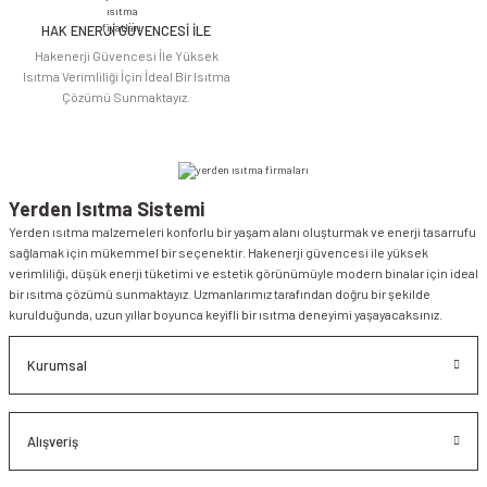
HAK ENERJİ GÜVENCESİ İLE
Gönder
Hakenerji Güvencesi İle Yüksek
Isıtma Verimliliği İçin İdeal Bir Isıtma
Çözümü Sunmaktayız.
Yerden Isıtma Sistemi
Yerden ısıtma malzemeleri konforlu bir yaşam alanı oluşturmak ve enerji tasarrufu
sağlamak için mükemmel bir seçenektir. Hakenerji güvencesi ile yüksek
verimliliği, düşük enerji tüketimi ve estetik görünümüyle modern binalar için ideal
bir ısıtma çözümü sunmaktayız. Uzmanlarımız tarafından doğru bir şekilde
kurulduğunda, uzun yıllar boyunca keyifli bir ısıtma deneyimi yaşayacaksınız.
Kurumsal
Alışveriş