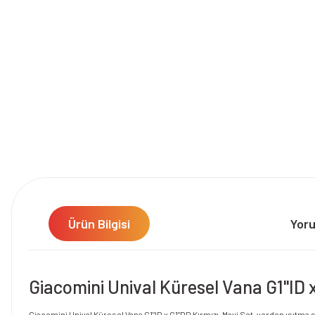
Ürün Bilgisi
Yor
Giacomini Unival Küresel Vana G1"ID x
Giacomini Unival Küresel Vana G1"ID x G1"DD Kırmızı-Mavi Set, yerden ısıtma si