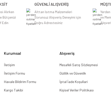
KSİT
GÜVENLİ ALIŞVERİŞ
MÜŞTE
si Alırken
Alttan Isıtma Malzemeleri
Yerden
le Bütçenizi
Sorunsuz Alışveriş Deneyimi için
ve Mem
f Edin
Doğru Adrestesiniz
Alışver
Gönder
Kurumsal
Alışveriş
İletişim
Mesafeli Satış Sözleşmesi
İletişim Formu
Gizlilik ve Güvenlik
Havale Bildirim Formu
İptal İade Koşullari
Kargo Takibi
Kişisel Veriler Politikası