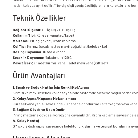
hatlar kolayca ayırt edilir. 1” iç-dış dişli geçiş özelliğiyle hem kolektörlere h
Teknik Özellikler
Bağlantı Ölçüsü:
G1" İç Diş x G1" Dış Diş
Kullanım Tipi:
Küresel vana (aç/kapa)
Malzeme:
Pirinç gövde, krom kaplama
Kol Tipi:
Kırmızı (sıcak hat) ve mavi (soğuk hat) kelebek kol
Basınç Dayanımı:
16 bar’a kadar
Sıcaklık Dayanımı:
Maksimum 120 C
Paket İçeriği:
1 adet kırmızı vana, 1 adet mavi vana (çift set)
Ürün Avantajları
1. Sıcak ve Soğuk Hatlar İçin Renkli Kol Ayrımı
Kırmızı ve mavi kelebek kollar sayesinde sistemde sıcak ve soğuk hatlar kolay
2. Kolay Açma/Kapama Mekanizması
Küresel vana yapısı sayesinde 90 derece döndürme ile tam açma veya kapam
3. Sağlam Gövde ve Uzun Ömür
Pirinç malzeme gövdesi korozyona dayanıklıdır. Krom kaplama sayesinde es
4. Kolay Montaj
G1" iç-dış dişli yapısı sayesinde kolektör çıkışlarına ve tesisat borularına u