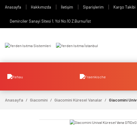
Anasayfa
Hakkımızda
İletişim
Siparişlerim
Kargo Takibi
Demirciler Sanayi Sitesi 1. Yol No:10 Z.Burnu/İst
Anasayfa
Giacomini
Giacomini Küresel Vanalar
Giacomini Univ