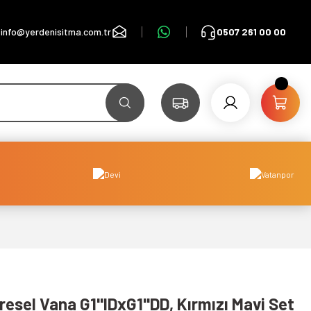
info@yerdenisitma.com.tr
0507 261 00 00
esel Vana G1''IDxG1''DD, Kırmızı Mavi Set