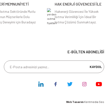
Rİ MEMNUNİYETİ
HAK ENERJİ GÜVENCESİ İLE
 Isıtma Sektöründe Mutlu
Hakenerji Güvencesi İle Yüksek
nun Müşterilerle Dolu
Isıtma Verimliliği İçin İdeal Bir
iş Deneyimi için Buradayız
Isıtma Çözümü Sunmaktayız.
E-BÜLTEN ABONELİĞİ
KAYDOL
Web Tasarım
Kentmedia Seo