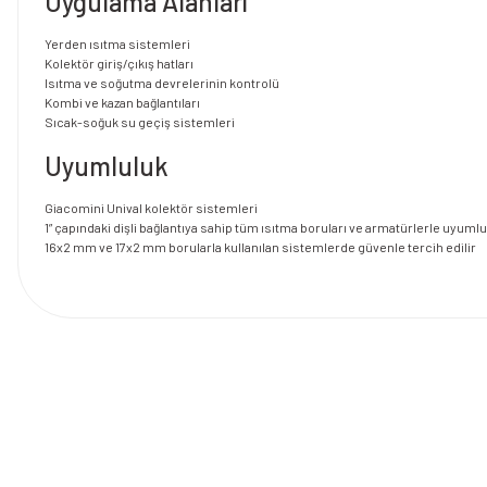
Uygulama Alanları
Yerden ısıtma sistemleri
Kolektör giriş/çıkış hatları
Isıtma ve soğutma devrelerinin kontrolü
Kombi ve kazan bağlantıları
Sıcak-soğuk su geçiş sistemleri
Uyumluluk
Giacomini Unival kolektör sistemleri
1” çapındaki dişli bağlantıya sahip tüm ısıtma boruları ve armatürlerle uyuml
16x2 mm ve 17x2 mm borularla kullanılan sistemlerde güvenle tercih edilir
Bu ürünün fiyat bilgisi, resim, ürün açıklamalarında ve diğer konularda y
Görüş ve önerileriniz için teşekkür ederiz.
Ürün resmi kalitesiz, bozuk veya görüntülenemiyor.
Ürün açıklamasında eksik bilgiler bulunuyor.