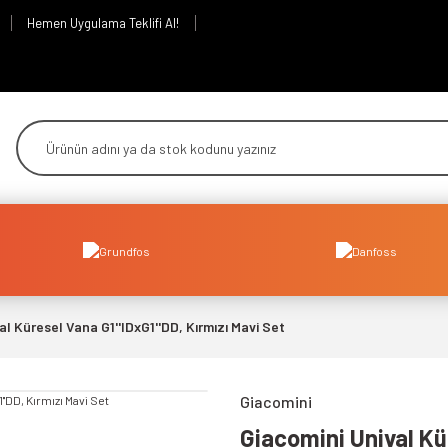
Hemen Uygulama Teklifi Al!
al Küresel Vana G1''IDxG1''DD, Kırmızı Mavi Set
Giacomini
Giacomini Unival Kür