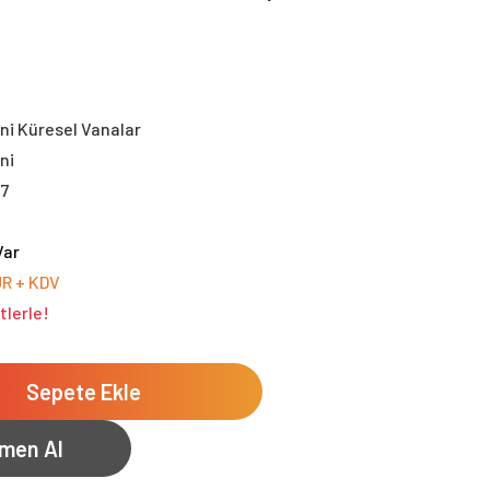
ni Küresel Vanalar
ni
7
Var
UR + KDV
tlerle!
Sepete Ekle
men Al