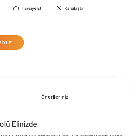
Tavsiye Et
Karşılaştır
SİYLE
Önerileriniz
olü Elinizde
sahip bir vana setidir. Kırmızı ve mavi tutma kolları sayesinde sıcak ve soğuk