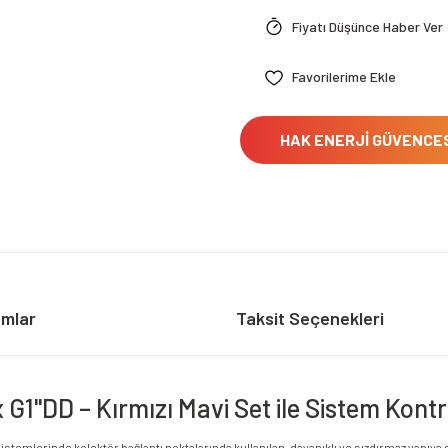
Fiyatı Düşünce Haber Ver
HAK ENERJİ GÜVENCE
umlar
Taksit Seçenekleri
 G1"DD – Kırmızı Mavi Set ile Sistem Kontr
stemlerinde kolektör bağlantı noktalarında kullanılan, dayanıklı ve sızdırmaz yapıya 