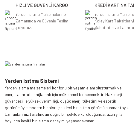
HIZLI VE GÜVENLİ KARGO
KREDİ KARTINA TA
Ürün bilgilerinde hatalar bulunuyor.
Ürün fiyatı diğer sitelerden daha pahalı.
Yerden Isıtma Malzemeleriniz
Yerden Isıtma Malzeme
Zamanında ve Güvenle Teslim
Kolay Kart Taksitleriy
Bu ürüne benzer farklı alternatifler olmalı.
Ediyoruz.
Rahatlatın ve Tasarru
Yerden Isıtma Sistemi
Yerden ısıtma malzemeleri konforlu bir yaşam alanı oluşturmak ve
enerji tasarrufu sağlamak için mükemmel bir seçenektir. Hakenerji
güvencesi ile yüksek verimliliği, düşük enerji tüketimi ve estetik
görünümüyle modern binalar için ideal bir ısıtma çözümü sunmaktayız.
Uzmanlarımız tarafından doğru bir şekilde kurulduğunda, uzun yıllar
boyunca keyifli bir ısıtma deneyimi yaşayacaksınız.