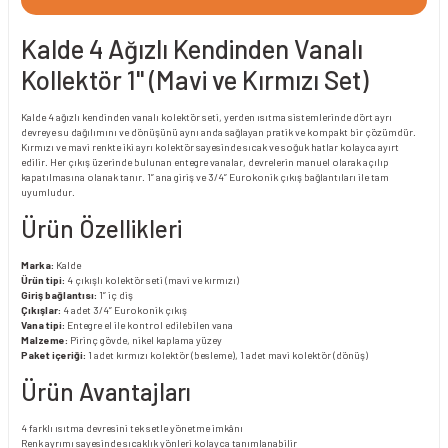
Kalde 4 Ağızlı Kendinden Vanalı
Kollektör 1'' (Mavi ve Kırmızı Set)
Kalde 4 ağızlı kendinden vanalı kolektör seti, yerden ısıtma sistemlerinde dört ayrı
devreye su dağılımını ve dönüşünü aynı anda sağlayan pratik ve kompakt bir çözümdür.
Kırmızı ve mavi renkte iki ayrı kolektör sayesinde sıcak ve soğuk hatlar kolayca ayırt
edilir. Her çıkış üzerinde bulunan entegre vanalar, devrelerin manuel olarak açılıp
kapatılmasına olanak tanır. 1” ana giriş ve 3/4” Eurokonik çıkış bağlantıları ile tam
uyumludur.
Ürün Özellikleri
Marka:
Kalde
Ürün tipi:
4 çıkışlı kolektör seti (mavi ve kırmızı)
Giriş bağlantısı:
1” iç diş
Çıkışlar:
4 adet 3/4” Eurokonik çıkış
Vana tipi:
Entegre el ile kontrol edilebilen vana
Malzeme:
Pirinç gövde, nikel kaplama yüzey
Paket içeriği:
1 adet kırmızı kolektör (besleme), 1 adet mavi kolektör (dönüş)
Ürün Avantajları
4 farklı ısıtma devresini tek setle yönetme imkânı
Renk ayrımı sayesinde sıcaklık yönleri kolayca tanımlanabilir