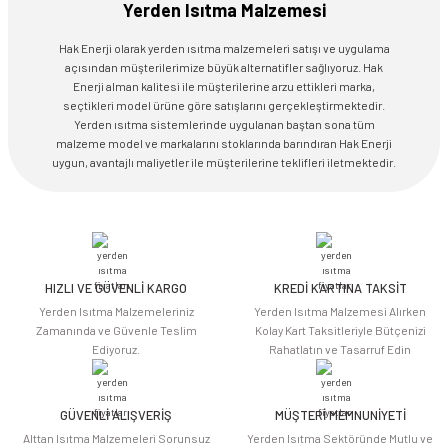
Yerden Isıtma Malzemesi
Hak Enerji olarak yerden ısıtma malzemeleri satışı ve uygulama
açısından müşterilerimize büyük alternatifler sağlıyoruz. Hak
Enerji alman kalitesi ile müşterilerine arzu ettikleri marka,
seçtikleri model ürüne göre satışlarını gerçekleştirmektedir.
Yerden ısıtma sistemlerinde uygulanan baştan sona tüm
malzeme model ve markalarını stoklarında barındıran Hak Enerji
uygun, avantajlı maliyetler ile müşterilerine teklifleri iletmektedir.
HIZLI VE GÜVENLİ KARGO
KREDİ KARTINA TAKSİT
Yerden Isıtma Malzemeleriniz
Yerden Isıtma Malzemesi Alırken
Zamanında ve Güvenle Teslim
Kolay Kart Taksitleriyle Bütçenizi
Ediyoruz.
Rahatlatın ve Tasarruf Edin
GÜVENLİ ALIŞVERİŞ
MÜŞTERİ MEMNUNİYETİ
Alttan Isıtma Malzemeleri Sorunsuz
Yerden Isıtma Sektöründe Mutlu ve