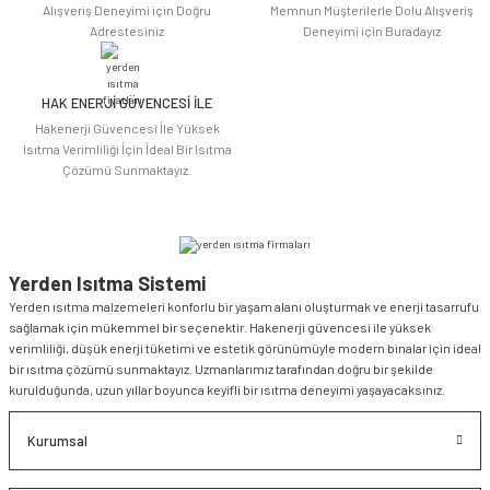
Alışveriş Deneyimi için Doğru
Memnun Müşterilerle Dolu Alışveriş
Adrestesiniz
Deneyimi için Buradayız
HAK ENERJİ GÜVENCESİ İLE
Hakenerji Güvencesi İle Yüksek
Isıtma Verimliliği İçin İdeal Bir Isıtma
Çözümü Sunmaktayız.
Yerden Isıtma Sistemi
Yerden ısıtma malzemeleri konforlu bir yaşam alanı oluşturmak ve enerji tasarrufu
sağlamak için mükemmel bir seçenektir. Hakenerji güvencesi ile yüksek
verimliliği, düşük enerji tüketimi ve estetik görünümüyle modern binalar için ideal
bir ısıtma çözümü sunmaktayız. Uzmanlarımız tarafından doğru bir şekilde
kurulduğunda, uzun yıllar boyunca keyifli bir ısıtma deneyimi yaşayacaksınız.
Kurumsal