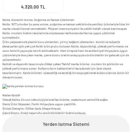
4.320,00 TL
Kalde: Güvenilir Isıtma, Soğutma ve Tesisat Çözümleri
Kalde, 1977 yılından bu yana ısıtma, soğutma ve tesisat sektöründe yenilikçi ürünleriyle lider bir
marka olarak hizmet vermektedir. Müşteri memnuniyetini öncelikli hedefi olarak benimseyen
Kalde, modern üretim tesislerinde uluslararası kalite standartlarına uygun çözümler
sunmaktadır.
Ürün yelpazesinde plastik boru sistemleri, pirinç bağlantı elemanları, kombi ve radyatör
aksesuarları gibi pek çok farklı ürün grubu bulunan Kalde, dayanıklılığı, yüksek performansı ve
uzun ömürlü yapısıyla tercih edilmektedir. Hem bireysel hem de endüstriyel ihtiyaçlara uygun
çözümleriyle öne çıkan marka, çevre dostu üretim anlayışıyla sürdürülebilir bir gelecek için de
çalışmaktadır.
Kaliteli ve dayanıklı tasarımıyla dikkat çeken "Kalde" marka ürünler, modern bir görünüm ve
yüksek performans sunar. Kullanıcıların beklentilerini karşılamak için özel olarak
tasarlanmıştır. Kalde ürünleri, işlevselliği ve estetiği bir araya getirerek kullanıcılarına üstün bir
deneyim sunar.
Neden Kalde?
Yüksek Kalite: En son teknolojiyle üretilen ürünler, maksimum verimlilik sağlar.
Geniş Ürün Yelpazesi: Farklı ihtiyaçlara uygun çeşitlilik.
Global Deneyim: 50’den fazla ülkeye ihracat.
Çevre Dostu: Enerji tasarrufu ve sürdürülebilir üretim anlayışı.
Yerden Isıtma Sistemi