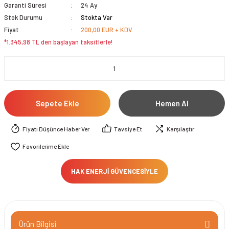
Garanti Süresi
24 Ay
Stok Durumu
Stokta Var
Fiyat
200,00 EUR + KDV
*1.345,98 TL den başlayan taksitlerle!
Sepete Ekle
Hemen Al
Fiyatı Düşünce Haber Ver
Tavsiye Et
Karşılaştır
HAK ENERJİ GÜVENCESİYLE
Ürün Bilgisi