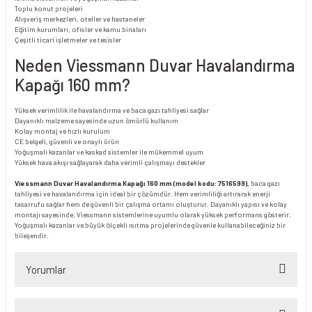
Toplu konut projeleri
Alışveriş merkezleri, oteller ve hastaneler
Eğitim kurumları, ofisler ve kamu binaları
Çeşitli ticari işletmeler ve tesisler
Neden Viessmann Duvar Havalandırma
Kapağı 160 mm?
Yüksek verimlilik ile havalandırma ve baca gazı tahliyesi sağlar
Dayanıklı malzeme sayesinde uzun ömürlü kullanım
Kolay montaj ve hızlı kurulum
CE belgeli, güvenli ve onaylı ürün
Yoğuşmalı kazanlar ve kaskad sistemler ile mükemmel uyum
Yüksek hava akışı sağlayarak daha verimli çalışmayı destekler
Viessmann Duvar Havalandırma Kapağı 160 mm (model kodu: 7516599),
baca gazı
tahliyesi ve havalandırma için ideal bir çözümdür. Hem verimliliği artırarak enerji
tasarrufu sağlar hem de güvenli bir çalışma ortamı oluşturur. Dayanıklı yapısı ve kolay
montajı sayesinde, Viessmann sistemlerine uyumlu olarak yüksek performans gösterir.
Yoğuşmalı kazanlar ve büyük ölçekli ısıtma projelerinde güvenle kullanabileceğiniz bir
bileşendir.
Yorumlar