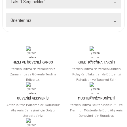
Taksit Seçenekleri
Bu ürüne ilk yorumu siz yapın!
Önerileriniz
Yorum Yaz
Bu ürünün fiyat bilgisi, resim, ürün açıklamalarında ve diğer konularda
yetersiz gördüğünüz noktaları öneri formunu kullanarak tarafımıza
iletebilirsiniz.
Görüş ve önerileriniz için teşekkür ederiz.
HIZLI VE GÜVENLİ KARGO
KREDİ KARTINA TAKSİT
Ürün resmi kalitesiz, bozuk veya görüntülenemiyor.
Yerden Isıtma Malzemeleriniz
Yerden Isıtma Malzemesi Alırken
Ürün açıklamasında eksik bilgiler bulunuyor.
Zamanında ve Güvenle Teslim
Kolay Kart Taksitleriyle Bütçenizi
Ediyoruz.
Rahatlatın ve Tasarruf Edin
Ürün bilgilerinde hatalar bulunuyor.
Ürün fiyatı diğer sitelerden daha pahalı.
Bu ürüne benzer farklı alternatifler olmalı.
GÜVENLİ ALIŞVERİŞ
MÜŞTERİ MEMNUNİYETİ
Alttan Isıtma Malzemeleri Sorunsuz
Yerden Isıtma Sektöründe Mutlu ve
Alışveriş Deneyimi için Doğru
Memnun Müşterilerle Dolu Alışveriş
Adrestesiniz
Deneyimi için Buradayız