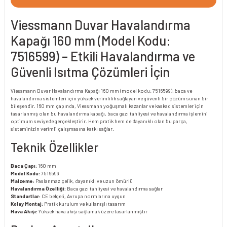
Viessmann Duvar Havalandırma
Kapağı 160 mm (Model Kodu:
7516599) – Etkili Havalandırma ve
Güvenli Isıtma Çözümleri İçin
Viessmann Duvar Havalandırma Kapağı 160 mm (model kodu: 7516599), baca ve
havalandırma sistemleri için yüksek verimlilik sağlayan ve güvenli bir çözüm sunan bir
bileşendir. 160 mm çapında, Viessmann yoğuşmalı kazanlar ve kaskad sistemler için
tasarlanmış olan bu havalandırma kapağı, baca gazı tahliyesi ve havalandırma işlemini
optimum seviyede gerçekleştirir. Hem pratik hem de dayanıklı olan bu parça,
sisteminizin verimli çalışmasına katkı sağlar.
Teknik Özellikler
Baca Çapı:
160 mm
Model Kodu:
7516599
Malzeme:
Paslanmaz çelik, dayanıklı ve uzun ömürlü
Havalandırma Özelliği:
Baca gazı tahliyesi ve havalandırma sağlar
Standartlar:
CE belgeli, Avrupa normlarına uygun
Kolay Montaj:
Pratik kurulum ve kullanışlı tasarım
Hava Akışı:
Yüksek hava akışı sağlamak üzere tasarlanmıştır