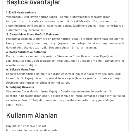
Başlıca Avantajlar
1. Etkili Havalandırma
Viessmann Duvar Havalandırma Kapağı 160 mm, sisteminizdeki baca gazlarının
tahliyesini optimize eder ve hava akışını verimli bir şekilde sağlar. Bu, havalandırma
sisteminizin güvenli ve sağlıklı çalışmasını sağlar, özellikle yoğuşmalı kazanlar ve kaskad
sistemlerde büyük önem taşır.
2. Dayanıklı ve Uzun Ömürlü Malzeme
Paslanmaz çelikten üretilmiş olan havalandırma kapağı, dış etkenlere ve hava koşullarına
karşı yüksek direnç gösterir. Ayrıca, yoğuşma sonucu oluşabilecek asidik gazlara karşı da
dayanıklıdır, böylece uzun yıllar boyunca güvenli bir kullanım sunar.
3. Kolay Kurulum ve Kullanım
Pratik montajı ve kullanımı sayesinde, Viessmann Duvar Havalandırma Kapağı hızlı bir
şekilde kurulabilir. Çoğu baca sistemine uyumlu olan bu kapağın montajı, zaman kaybını
engeller ve verimliliği artırır.
4. Yüksek Hava Akışı
Baca ve havalandırma sisteminin düzgün çalışması için havanın serbestçe akması çok
önemlidir. Bu kapağın tasarımı, yüksek hava akışı sağlayacak şekilde optimize edilmiştir,
böylece sisteminizin her bileşeni verimli çalışır.
5. Gelişmiş Güvenlik
Viessmann Duvar Havalandırma Kapağı, güvenlik açısından son derece önemli bir
bileşendir. Baca gazlarının doğru şekilde tahliye edilmesi, herhangi bir gaz sızıntısı riskini
ortadan kaldırır. CE belgeli olması, Avrupa güvenlik standartlarına uygun olduğunu
garanti eder.
Kullanım Alanları
Büyük ticari ve sanayi binaları
Isıtma sistemleri ve yoğuşmalı kazanlar