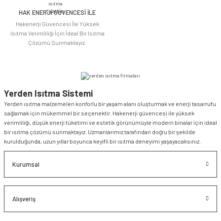
HAK ENERJİ GÜVENCESİ İLE
Gönder
Hakenerji Güvencesi İle Yüksek
Isıtma Verimliliği İçin İdeal Bir Isıtma
Çözümü Sunmaktayız.
Yerden Isıtma Sistemi
Yerden ısıtma malzemeleri konforlu bir yaşam alanı oluşturmak ve enerji tasarrufu
sağlamak için mükemmel bir seçenektir. Hakenerji güvencesi ile yüksek
verimliliği, düşük enerji tüketimi ve estetik görünümüyle modern binalar için ideal
bir ısıtma çözümü sunmaktayız. Uzmanlarımız tarafından doğru bir şekilde
kurulduğunda, uzun yıllar boyunca keyifli bir ısıtma deneyimi yaşayacaksınız.
Kurumsal
Alışveriş