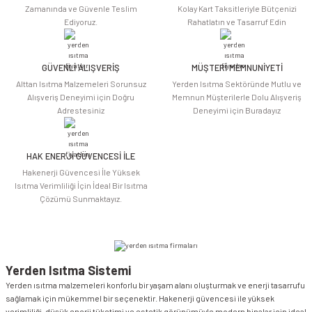
Zamanında ve Güvenle Teslim
Kolay Kart Taksitleriyle Bütçenizi
Ediyoruz.
Rahatlatın ve Tasarruf Edin
GÜVENLİ ALIŞVERİŞ
MÜŞTERİ MEMNUNİYETİ
Alttan Isıtma Malzemeleri Sorunsuz
Yerden Isıtma Sektöründe Mutlu ve
Alışveriş Deneyimi için Doğru
Memnun Müşterilerle Dolu Alışveriş
Adrestesiniz
Deneyimi için Buradayız
HAK ENERJİ GÜVENCESİ İLE
Hakenerji Güvencesi İle Yüksek
Isıtma Verimliliği İçin İdeal Bir Isıtma
Çözümü Sunmaktayız.
Yerden Isıtma Sistemi
Yerden ısıtma malzemeleri konforlu bir yaşam alanı oluşturmak ve enerji tasarrufu
sağlamak için mükemmel bir seçenektir. Hakenerji güvencesi ile yüksek
verimliliği, düşük enerji tüketimi ve estetik görünümüyle modern binalar için ideal