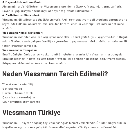
3. Dayanıklılık ve Uzun Ömür:
Alman mühendisliği ile üretilen Viessmann sistemleri, yüksek kalite standartlarına sahiptir.
Dayanıklı yapısı sayesinde uzun yıllar boyunca güvenle kullanılabilir.
4. Akıllı Kontrol Sistemleri:
Viessmann, dijitalleşmeye büyük önem verir. Akıllı termostat ve mobil uygulama entegrasyonu
sayesinde kullanıcılar, sistemlerini uzaktan kontrol edebilir ve enerji tüketimlerini optimize
edebilir.
Viessmann Kombi Sistemleri
Viessmann kombiler, özellikle yoğuşmalı modelleri ile Türkiye’de büyük ilgi görmektedir. Düşük
yakıt tüketimi, sessiz çalışma özelliği ve çevre dostu yapısı sayesinde kombi kullanıcılarının ilk
tercihleri arasında yer alır.
Viessmann Isı Pompaları
Enerji dönüşümünde çevreci ve ekonomik bir çözüm arayanlar için Viessmann ısı pompaları
ideal bir seçenektir. Hava, su veya toprak kaynaklı ısı pompaları ile ısıtma, soğutma ve sıcak su
ihtiyaçları tek bir sistem üzerinden karşılanabilir.
Neden Viessmann Tercih Edilmeli?
Yüksek enerji verimliliği
Geniş servis ağı
Güvenilir teknik destek
Çevre dostu teknolojiler
Uzun ömürlü sistem garantisi
Viessmann Türkiye
Viessmann, Türkiye'de de geniş bayi ve servis ağıyla hizmet vermektedir. Ürünlerinin yerel iklim
koşullarına uygun olarak geliştirilmiş modelleri sayesinde Türkiye pazarında önemli bir