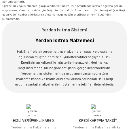
konuma sahiptir.
Eğer eviniz veya işletmeniz için güvenilir, verimli ve uzun ömürlü bir ısıtma-soğutma çözümü
arıyorsanız, Viessmann sizin için doğru tercih olabilir. Alman teknolojisinin sağladığı kaliteyi
uzun vadeli konforla birleştiren Viessmann, geleceğin enerji sistemlerini bugünden
sunmaktadır.
Yerden Isıtma Sistemi
Yerden Isıtma Malzemesi
Hak Enerji olarak yerden ısıtma malzemeleri satışı ve uygulama
açısından müşterilerimize büyük alternatifler sağlıyoruz. Hak
Enerji alman kalitesi ile müşterilerine arzu ettikleri marka,
seçtikleri model ürüne göre satışlarını gerçekleştirmektedir.
Yerden ısıtma sistemlerinde uygulanan baştan sona tüm
malzeme model ve markalarını stoklarında barındıran Hak Enerji
uygun, avantajlı maliyetler ile müşterilerine teklifleri iletmektedir.
HIZLI VE GÜVENLİ KARGO
KREDİ KARTINA TAKSİT
Yerden Isıtma Malzemeleriniz
Yerden Isıtma Malzemesi Alırken