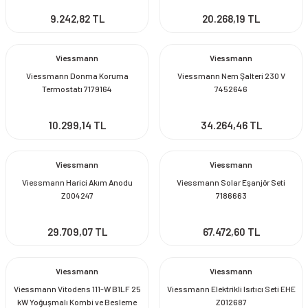
9.242,82 TL
20.268,19 TL
Viessmann
Viessmann
Viessmann Donma Koruma
Viessmann Nem Şalteri 230 V
Termostatı 7179164
7452646
10.299,14 TL
34.264,46 TL
Viessmann
Viessmann
Viessmann Harici Akım Anodu
Viessmann Solar Eşanjör Seti
Z004247
7186663
29.709,07 TL
67.472,60 TL
Viessmann
Viessmann
Viessmann Vitodens 111-W B1LF 25
Viessmann Elektrikli Isıtıcı Seti EHE
kW Yoğuşmalı Kombi ve Besleme
Z012687