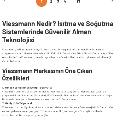
1
2
3
4
..
13
Viessmann Nedir? Isıtma ve Soğutma
Sistemlerinde Güvenilir Alman
Teknolojisi
Viessmann, 1917 yılında Almanya'da kurulan ve dünya genelinde tanınan lider bir ısıtma,
soğutma ve enerji sistemleri üreticisidir. Kaliteli ürünleri, sürdürülebilir çözümleri ve yenilikçi
teknolojileri ile Viessmann, hem bireysel hem de ticari kullanıcılar için yüksek verimli enerji
sistemleri sunar.
Viessmann Markasının Öne Çıkan
Özellikleri
1. Yüksek Verimlilik ve Enerji Tasarrufu:
Viessmann ürünleri, enerji verimliliği konusunda üst düzey performans sunar. Özellikle
yoğuşmalı kombi ve kazan sistemleri, düşük enerji tüketimi ile yüksek ısıtma kapasitesi sağlar.
Bu sayede hem çevre dostu hem de ekonomik çözümler sunar.
2. Geniş Ürün Yelpazesi:
Viessmann, konut tipi kombilerden merkezi sistem kazanlarına, güneş enerjisi çözümlerinden
ısı pompalarına kadar çok çeşitli ürünler sunar. İhtiyacınıza göre özelleştirilebilen bu
sistemler, her türlü yapıya uyum sağlar.