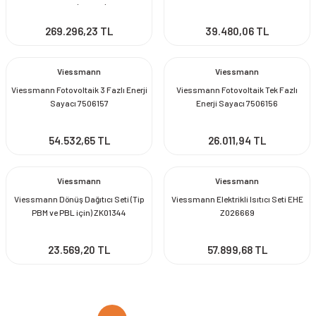
Boyler (46 litre)
269.296,23 TL
39.480,06 TL
Viessmann
Viessmann
Viessmann Fotovoltaik 3 Fazlı Enerji
Viessmann Fotovoltaik Tek Fazlı
Sayacı 7506157
Enerji Sayacı 7506156
54.532,65 TL
26.011,94 TL
Viessmann
Viessmann
Viessmann Dönüş Dağıtıcı Seti (Tip
Viessmann Elektrikli Isıtıcı Seti EHE
PBM ve PBL için) ZK01344
Z026669
23.569,20 TL
57.899,68 TL