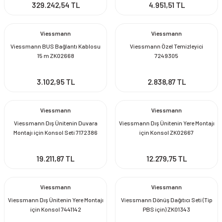
329.242,54 TL
4.951,51 TL
Viessmann
Viessmann
Viessmann BUS Bağlantı Kablosu
Viessmann Özel Temizleyici
15 m ZK02668
7249305
3.102,95 TL
2.838,87 TL
Viessmann
Viessmann
Viessmann Dış Ünitenin Duvara
Viessmann Dış Ünitenin Yere Montajı
Montajı için Konsol Seti 7172386
için Konsol ZK02667
19.211,87 TL
12.279,75 TL
Viessmann
Viessmann
Viessmann Dış Ünitenin Yere Montajı
Viessmann Dönüş Dağıtıcı Seti (Tip
için Konsol 7441142
PBS için) ZK01343