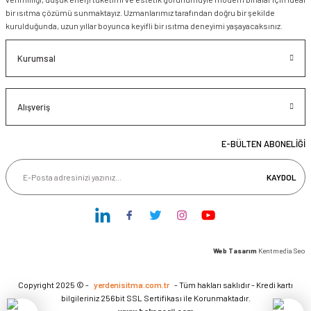
bir ısıtma çözümü sunmaktayız. Uzmanlarımız tarafından doğru bir şekilde
kurulduğunda, uzun yıllar boyunca keyifli bir ısıtma deneyimi yaşayacaksınız.
Kurumsal
Alışveriş
E-BÜLTEN ABONELİĞİ
KAYDOL
Web Tasarım
Kentmedia Seo
Copyright 2025 © -
yerdenisitma.com.tr
- Tüm hakları saklıdır - Kredi kartı
bilgileriniz 256bit SSL Sertifikası ile Korunmaktadır.
www.hakenerji.com