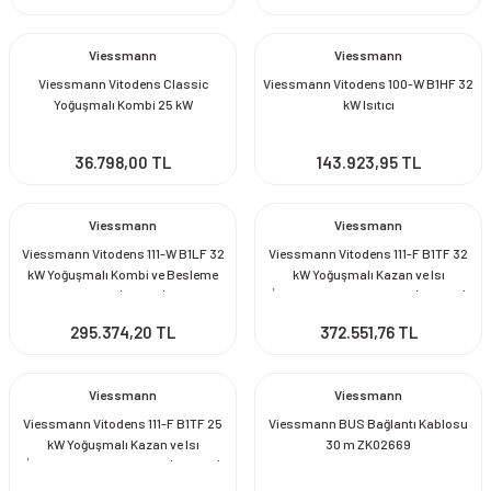
Viessmann
Viessmann
Viessmann Vitodens Classic
Viessmann Vitodens 100-W B1HF 32
Yoğuşmalı Kombi 25 kW
kW Isıtıcı
36.798,00 TL
143.923,95 TL
Viessmann
Viessmann
Viessmann Vitodens 111-W B1LF 32
Viessmann Vitodens 111-F B1TF 32
kW Yoğuşmalı Kombi ve Besleme
kW Yoğuşmalı Kazan ve Isı
Boyler (46 litre)
İzolasyonlu Depo Boyler (100 litre)
295.374,20 TL
372.551,76 TL
Viessmann
Viessmann
Viessmann Vitodens 111-F B1TF 25
Viessmann BUS Bağlantı Kablosu
kW Yoğuşmalı Kazan ve Isı
30 m ZK02669
İzolasyonlu Depo Boyler (100 litre)