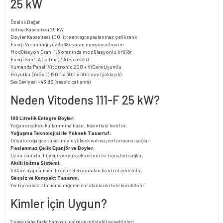
25 kW
Özellik
Değer
Isıtma Kapasitesi
25 kW
Boyler Kapasitesi
100 litre entegre paslanmaz çelik tank
Enerji Verimliliği
yüzde 98'e varan mevsimsel verim
Modülasyon Oranı
1:6 oranında modülasyonlu brülör
Enerji Sınıfı
A (Isıtma) / A (Sıcak Su)
Kumanda Paneli
Vitotronic 200 + ViCare Uyumlu
Boyutlar (YxGxD)
1200 x 600 x 600 mm (yaklaşık)
Ses Seviyesi
~43 dB (sessiz çalışma)
Neden Vitodens 111-F 25 kW?
100 Litrelik Entegre Boyler:
Yoğun sıcak su kullanımına hazır, kesintisiz konfor.
Yoğuşma Teknolojisi ile Yüksek Tasarruf:
Düşük doğalgaz tüketimiyle yüksek ısıtma performansı sağlar.
Paslanmaz Çelik Eşanjör ve Boyler:
Uzun ömürlü, hijyenik ve yüksek verimli ısı transferi sağlar.
Akıllı Isıtma Sistemi:
ViCare uygulaması ile cep telefonundan kontrol edilebilir.
Sessiz ve Kompakt Tasarım:
Yer tipi cihaz olmasına rağmen dar alanlarda bile kurulabilir.
Kimler İçin Uygun?
2 veya daha fazla banyolu daire ve müstakil ev sahipleri