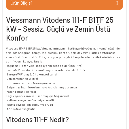
Ürün Bilgisi
Viessmann Vitodens 111-F B1TF 25
kW – Sessiz, Güçlü ve Zemin Üstü
Konfor
Vitodens 111-F B1TF 25 kW, Viessmann’ın zemin üstü (ayaklı) yoğuşmalı kombi çözümleri
arasında öne çıkan, hem yüksek sıcak su konforu hem de verimli ısıtma performansı
sunan özel bir modeldir. Entegre boyler yapısıyla 2 banyolu evlerde bile kesintisiz sıcak
su ihtiyacını kolayca karşılar.
Yoğuşmalı kazan ve ısı izolasyonlu depo boyler (100 litre)
Lambda Pro sistemi ile modülasyonlu ve fan destekli brülör
Entegre WiFi arayüzü ile kontrol paneli
Genleşme tankı (12 litre)
Doldurma tertibatı, boru ayırıcısı ile
Bağlantıya hazır borulanmış ve kablolanmış durumda
Kazan bağlantı parçası
Sağa veya sola sıva üstü montaj için bağlantı seti
Kullanma suyu tarafı emniyet ventili
Isıtma devresi için doldurma grubu
AZ dış duvar bağlantısı
Vitodens 111-F Nedir?