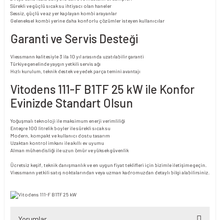
Sürekli ve güçlü sıcak su ihtiyacı olan haneler
Sessiz, güçlü ve az yer kaplayan kombi arayanlar
Geleneksel kombi yerine daha konforlu çözümler isteyen kullanıcılar
Garanti ve Servis Desteği
Viessmann kalitesiyle 3 ila 10 yıl arasında uzatılabilir garanti
Türkiye genelinde yaygın yetkili servis ağı
Hızlı kurulum, teknik destek ve yedek parça temini avantajı
Vitodens 111-F B1TF 25 kW ile Konfor
Evinizde Standart Olsun
Yoğuşmalı teknoloji ile maksimum enerji verimliliği
Entegre 100 litrelik boyler ile sürekli sıcak su
Modern, kompakt ve kullanıcı dostu tasarım
Uzaktan kontrol imkanı ile akıllı ev uyumu
Alman mühendisliği ile uzun ömür ve yüksek güvenlik
Ücretsiz keşif, teknik danışmanlık ve en uygun fiyat teklifleri için bizimle iletişime geçin.
Viessmann yetkili satış noktalarından veya uzman kadromuzdan detaylı bilgi alabilirsiniz.
Yorumlar