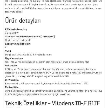
111-F serisi, zemin tipi yoğuşmalı kombi olarak tasarlanmıştır ve gövdesinde entegre 100
litrelik paslanmaz çelik boyler barındırır. Bu sayede ani sıcak su taleplerine hızlı yanıt
verir ve konforu sürekli kılar. Ayrıca kompakt tasarımı sayesinde hem estetik hem de yer
tasarrufu sağlar.
Ürün detayları
kW cinsinden çıkış
3,2 ila 32 kW
Standart mevsimsel verimlilik [DIN'e göre]
98 yüzde (Hs) [brüt cv]
Enerji verimliliği sınıfı
A
Yakıt
Doğal gaz, LPG, yüzde 20 hidrojen karışımı
Uygulama alanı
Yeni inşa ve modernizasyon projeleri için müstakil/teraslı evler, apartmanlar
Operasyon
LCD ekran, 7 segmentli ekran ve dokunmatik düğmeler ile basit ve sezgisel kullanım;
alternatif olarak mobil cihaz üzerinden. ViCare ile daha fazla rahatlık, enerji tasarrufu ve
güvenlik için entegre Wi-Fi arayüzü sayesinde web özellikli
DHW ısıtma
Entegre 46 litrelik paslanmaz çelik yükleme silindirine sahip Vitodens 111-W
Ek özellikler
Sürekli yüksek verimlilik ve temiz yanma için Lambda Pro yanma kontrolörlü MatriX-Plus
brülör. Doğal gazda yüzde 20 hidrojen içeriği için sertifikalı
Teknik Özellikler – Vitodens 111-F B1TF