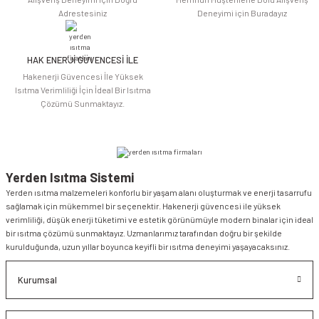
Adrestesiniz
Deneyimi için Buradayız
HAK ENERJİ GÜVENCESİ İLE
Gönder
Hakenerji Güvencesi İle Yüksek
Isıtma Verimliliği İçin İdeal Bir Isıtma
Çözümü Sunmaktayız.
Yerden Isıtma Sistemi
Yerden ısıtma malzemeleri konforlu bir yaşam alanı oluşturmak ve enerji tasarrufu
sağlamak için mükemmel bir seçenektir. Hakenerji güvencesi ile yüksek
verimliliği, düşük enerji tüketimi ve estetik görünümüyle modern binalar için ideal
bir ısıtma çözümü sunmaktayız. Uzmanlarımız tarafından doğru bir şekilde
kurulduğunda, uzun yıllar boyunca keyifli bir ısıtma deneyimi yaşayacaksınız.
Kurumsal