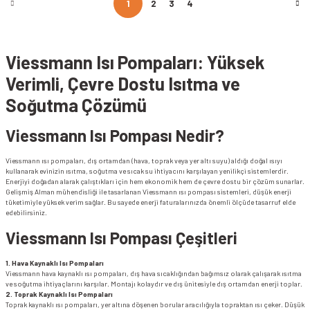
1
2
3
4
Viessmann Isı Pompaları: Yüksek
Verimli, Çevre Dostu Isıtma ve
Soğutma Çözümü
Viessmann Isı Pompası Nedir?
Viessmann ısı pompaları, dış ortamdan (hava, toprak veya yer altı suyu) aldığı doğal ısıyı
kullanarak evinizin ısıtma, soğutma ve sıcak su ihtiyacını karşılayan yenilikçi sistemlerdir.
Enerjiyi doğadan alarak çalıştıkları için hem ekonomik hem de çevre dostu bir çözüm sunarlar.
Gelişmiş Alman mühendisliği ile tasarlanan Viessmann ısı pompası sistemleri, düşük enerji
tüketimiyle yüksek verim sağlar. Bu sayede enerji faturalarınızda önemli ölçüde tasarruf elde
edebilirsiniz.
Viessmann Isı Pompası Çeşitleri
1. Hava Kaynaklı Isı Pompaları
Viessmann hava kaynaklı ısı pompaları, dış hava sıcaklığından bağımsız olarak çalışarak ısıtma
ve soğutma ihtiyaçlarını karşılar. Montajı kolaydır ve dış ünitesiyle dış ortamdan enerji toplar.
2. Toprak Kaynaklı Isı Pompaları
Toprak kaynaklı ısı pompaları, yer altına döşenen borular aracılığıyla topraktan ısı çeker. Düşük