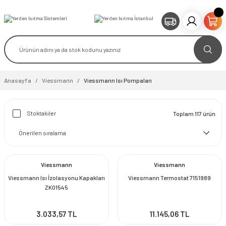
Anasayfa
Viessmann
Viessmann Isı Pompaları
Stoktakiler
Toplam 117 ürün
Viessmann
Viessmann
Viessmann Isı İzolasyonu Kapakları
Viessmann Termostat 7151989
ZK01545
3.033,57 TL
11.145,06 TL