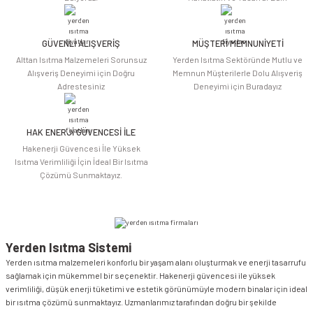
GÜVENLİ ALIŞVERİŞ
MÜŞTERİ MEMNUNİYETİ
Alttan Isıtma Malzemeleri Sorunsuz
Yerden Isıtma Sektöründe Mutlu ve
Alışveriş Deneyimi için Doğru
Memnun Müşterilerle Dolu Alışveriş
Adrestesiniz
Deneyimi için Buradayız
HAK ENERJİ GÜVENCESİ İLE
Hakenerji Güvencesi İle Yüksek
Isıtma Verimliliği İçin İdeal Bir Isıtma
Çözümü Sunmaktayız.
Yerden Isıtma Sistemi
Yerden ısıtma malzemeleri konforlu bir yaşam alanı oluşturmak ve enerji tasarrufu
sağlamak için mükemmel bir seçenektir. Hakenerji güvencesi ile yüksek
verimliliği, düşük enerji tüketimi ve estetik görünümüyle modern binalar için ideal
bir ısıtma çözümü sunmaktayız. Uzmanlarımız tarafından doğru bir şekilde