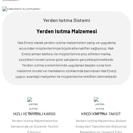
Yerden Isıtma Sistemi
Yerden Isıtma Malzemesi
Hak Enerji olarak yerden ısıtma malzemeleri satışı ve uygulama
açısından müşterilerimize büyük alternatifler sağlıyoruz. Hak
Enerji alman kalitesi ile müşterilerine arzu ettikleri marka,
seçtikleri model ürüne göre satışlarını gerçekleştirmektedir.
Yerden ısıtma sistemlerinde uygulanan baştan sona tüm
malzeme model ve markalarını stoklarında barındıran Hak Enerji
uygun, avantajlı maliyetler ile müşterilerine teklifleri iletmektedir.
HIZLI VE GÜVENLİ KARGO
KREDİ KARTINA TAKSİT
Yerden Isıtma Malzemeleriniz
Yerden Isıtma Malzemesi Alırken
Zamanında ve Güvenle Teslim
Kolay Kart Taksitleriyle Bütçenizi
Ediyoruz.
Rahatlatın ve Tasarruf Edin