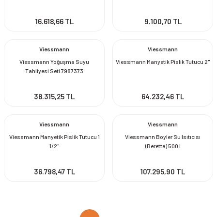
16.618,66 TL
9.100,70 TL
Viessmann
Viessmann
Viessmann Yoğuşma Suyu
Viessmann Manyetik Pislik Tutucu 2''
Tahliyesi Seti 7987373
38.315,25 TL
64.232,46 TL
Viessmann
Viessmann
Viessmann Manyetik Pislik Tutucu 1
Viessmann Boyler Su Isıtıcısı
1/2''
(Beretta) 500 l
36.798,47 TL
107.295,90 TL