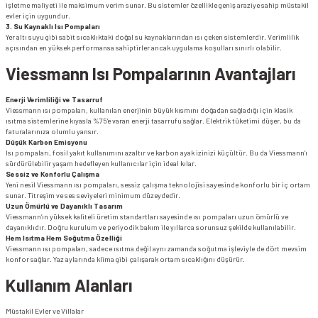
işletme maliyeti ile maksimum verim sunar. Bu sistemler özellikle geniş araziye sahip müstakil
evler için uygundur.
3. Su Kaynaklı Isı Pompaları
Yer altı suyu gibi sabit sıcaklıktaki doğal su kaynaklarından ısı çeken sistemlerdir. Verimlilik
açısından en yüksek performansa sahiptirler ancak uygulama koşulları sınırlı olabilir.
Viessmann Isı Pompalarının Avantajları
Enerji Verimliliği ve Tasarruf
Viessmann ısı pompaları, kullanılan enerjinin büyük kısmını doğadan sağladığı için klasik
ısıtma sistemlerine kıyasla %75’e varan enerji tasarrufu sağlar. Elektrik tüketimi düşer, bu da
faturalarınıza olumlu yansır.
Düşük Karbon Emisyonu
Isı pompaları, fosil yakıt kullanımını azaltır ve karbon ayak izinizi küçültür. Bu da Viessmann’ı
sürdürülebilir yaşam hedefleyen kullanıcılar için ideal kılar.
Sessiz ve Konforlu Çalışma
Yeni nesil Viessmann ısı pompaları, sessiz çalışma teknolojisi sayesinde konforlu bir iç ortam
sunar. Titreşim ve ses seviyeleri minimum düzeydedir.
Uzun Ömürlü ve Dayanıklı Tasarım
Viessmann’ın yüksek kaliteli üretim standartları sayesinde ısı pompaları uzun ömürlü ve
dayanıklıdır. Doğru kurulum ve periyodik bakım ile yıllarca sorunsuz şekilde kullanılabilir.
Hem Isıtma Hem Soğutma Özelliği
Viessmann ısı pompaları, sadece ısıtma değil aynı zamanda soğutma işleviyle de dört mevsim
konfor sağlar. Yaz aylarında klima gibi çalışarak ortam sıcaklığını düşürür.
Kullanım Alanları
Müstakil Evler ve Villalar