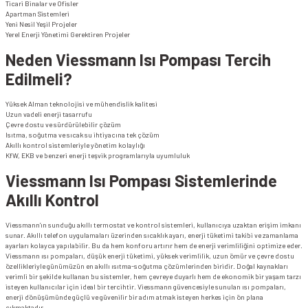
Ticari Binalar ve Ofisler
Apartman Sistemleri
Yeni Nesil Yeşil Projeler
Yerel Enerji Yönetimi Gerektiren Projeler
Neden Viessmann Isı Pompası Tercih
Edilmeli?
Yüksek Alman teknolojisi ve mühendislik kalitesi
Uzun vadeli enerji tasarrufu
Çevre dostu ve sürdürülebilir çözüm
Isıtma, soğutma ve sıcak su ihtiyacına tek çözüm
Akıllı kontrol sistemleriyle yönetim kolaylığı
KfW, EKB ve benzeri enerji teşvik programlarıyla uyumluluk
Viessmann Isı Pompası Sistemlerinde
Akıllı Kontrol
Viessmann’ın sunduğu akıllı termostat ve kontrol sistemleri, kullanıcıya uzaktan erişim imkanı
sunar. Akıllı telefon uygulamaları üzerinden sıcaklık ayarı, enerji tüketimi takibi ve zamanlama
ayarları kolayca yapılabilir. Bu da hem konforu artırır hem de enerji verimliliğini optimize eder.
Viessmann ısı pompaları, düşük enerji tüketimi, yüksek verimlilik, uzun ömür ve çevre dostu
özellikleriyle günümüzün en akıllı ısıtma-soğutma çözümlerinden biridir. Doğal kaynakları
verimli bir şekilde kullanan bu sistemler, hem çevreye duyarlı hem de ekonomik bir yaşam tarzı
isteyen kullanıcılar için ideal bir tercihtir. Viessmann güvencesiyle sunulan ısı pompaları,
enerji dönüşümünde güçlü ve güvenilir bir adım atmak isteyen herkes için ön plana
çıkmaktadır.