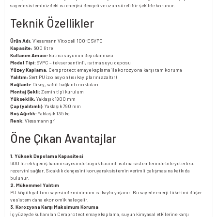
sayede sisteminizdeki ısı enerjisi dengeli ve uzun süreli bir şekilde korunur.
Teknik Özellikler
Ürün Adı:
Viessmann Vitocell 100-E SVPC
Kapasite:
600 litre
Kullanım Amacı:
Isıtma suyunun depolanması
Model Tipi:
SVPC – tek serpantinli, ısıtma suyu deposu
Yüzey Kaplama:
Ceraprotect emaye kaplama ile korozyona karşı tam koruma
Yalıtım:
Sert PU izolasyon (ısı kayıplarını azaltır)
Bağlantı:
Dikey, sabit bağlantı noktaları
Montaj Şekli:
Zemin tipi kurulum
Yükseklik:
Yaklaşık 1800 mm
Çap (yalıtımlı):
Yaklaşık 790 mm
Boş Ağırlık:
Yaklaşık 135 kg
Renk:
Viessmann gri
Öne Çıkan Avantajlar
1. Yüksek Depolama Kapasitesi
600 litrelik geniş hacmi sayesinde büyük hacimli ısıtma sistemlerinde bile yeterli su
rezervini sağlar. Sıcaklık dengesini koruyarak sistemin verimli çalışmasına katkıda
bulunur.
2. Mükemmel Yalıtım
PU köpük yalıtımı sayesinde minimum ısı kaybı yaşanır. Bu sayede enerji tüketimi düşer
ve sistem daha ekonomik hale gelir.
3. Korozyona Karşı Maksimum Koruma
İç yüzeyde kullanılan Ceraprotect emaye kaplama, suyun kimyasal etkilerine karşı