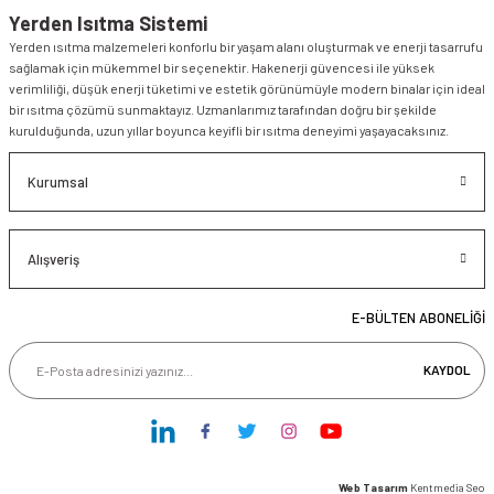
Yerden Isıtma Sistemi
Yerden ısıtma malzemeleri konforlu bir yaşam alanı oluşturmak ve enerji tasarrufu
sağlamak için mükemmel bir seçenektir. Hakenerji güvencesi ile yüksek
verimliliği, düşük enerji tüketimi ve estetik görünümüyle modern binalar için ideal
bir ısıtma çözümü sunmaktayız. Uzmanlarımız tarafından doğru bir şekilde
kurulduğunda, uzun yıllar boyunca keyifli bir ısıtma deneyimi yaşayacaksınız.
Kurumsal
Alışveriş
E-BÜLTEN ABONELİĞİ
KAYDOL
Web Tasarım
Kentmedia Seo