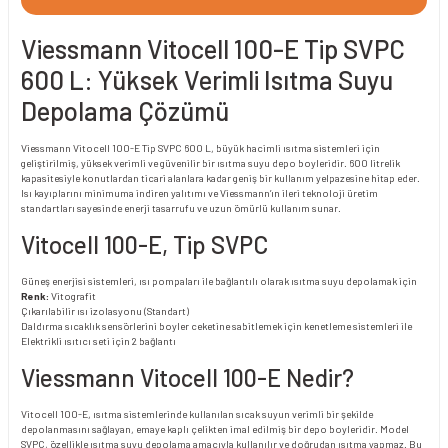
Viessmann Vitocell 100-E Tip SVPC
600 L: Yüksek Verimli Isıtma Suyu
Depolama Çözümü
Viessmann Vitocell 100-E Tip SVPC 600 L, büyük hacimli ısıtma sistemleri için
geliştirilmiş, yüksek verimli ve güvenilir bir ısıtma suyu depo boyleridir. 600 litrelik
kapasitesiyle konutlardan ticari alanlara kadar geniş bir kullanım yelpazesine hitap eder.
Isı kayıplarını minimuma indiren yalıtımı ve Viessmann’ın ileri teknoloji üretim
standartları sayesinde enerji tasarrufu ve uzun ömürlü kullanım sunar.
Vitocell 100-E, Tip SVPC
Güneş enerjisi sistemleri, ısı pompaları ile bağlantılı olarak ısıtma suyu depolamak için
Renk:
Vitografit
Çıkarılabilir ısı izolasyonu (Standart)
Daldırma sıcaklık sensörlerini boyler ceketine sabitlemek için kenetleme sistemleri ile
Elektrikli ısıtıcı seti için 2 bağlantı
Viessmann Vitocell 100-E Nedir?
Vitocell 100-E, ısıtma sistemlerinde kullanılan sıcak suyun verimli bir şekilde
depolanmasını sağlayan, emaye kaplı çelikten imal edilmiş bir depo boyleridir. Model
SVPC, özellikle ısıtma suyu depolama amacıyla kullanılır ve doğrudan ısıtma yapmaz. Bu