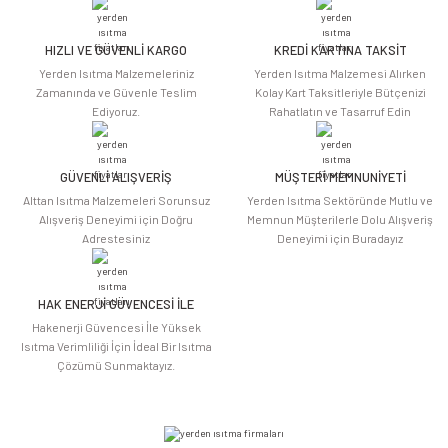
Görüş ve önerileriniz için teşekkür ederiz.
HIZLI VE GÜVENLİ KARGO
KREDİ KARTINA TAKSİT
Ürün resmi kalitesiz, bozuk veya görüntülenemiyor.
Yerden Isıtma Malzemeleriniz
Yerden Isıtma Malzemesi Alırken
Ürün açıklamasında eksik bilgiler bulunuyor.
Zamanında ve Güvenle Teslim
Kolay Kart Taksitleriyle Bütçenizi
Ediyoruz.
Rahatlatın ve Tasarruf Edin
Ürün bilgilerinde hatalar bulunuyor.
Ürün fiyatı diğer sitelerden daha pahalı.
Bu ürüne benzer farklı alternatifler olmalı.
GÜVENLİ ALIŞVERİŞ
MÜŞTERİ MEMNUNİYETİ
Alttan Isıtma Malzemeleri Sorunsuz
Yerden Isıtma Sektöründe Mutlu ve
Alışveriş Deneyimi için Doğru
Memnun Müşterilerle Dolu Alışveriş
Adrestesiniz
Deneyimi için Buradayız
HAK ENERJİ GÜVENCESİ İLE
Gönder
Hakenerji Güvencesi İle Yüksek
Isıtma Verimliliği İçin İdeal Bir Isıtma
Çözümü Sunmaktayız.