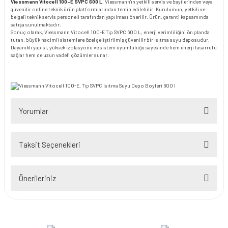
Viessmann Vitocell 100-E SVPC 600 L
, Viessmann’ın yetkili servis ve bayilerinden veya
güvenilir online teknik ürün platformlarından temin edilebilir. Kurulumun, yetkili ve
belgeli teknik servis personeli tarafından yapılması önerilir. Ürün, garanti kapsamında
satışa sunulmaktadır.
Sonuç olarak, Viessmann Vitocell 100-E Tip SVPC 600 L, enerji verimliliğini ön planda
tutan, büyük hacimli sistemlere özel geliştirilmiş güvenilir bir ısıtma suyu deposudur.
Dayanıklı yapısı, yüksek izolasyonu ve sistem uyumluluğu sayesinde hem enerji tasarrufu
sağlar hem de uzun vadeli çözümler sunar.
Yorumlar
Taksit Seçenekleri
Bu ürüne ilk yorumu siz yapın!
Önerileriniz
Yorum Yaz
Bu ürünün fiyat bilgisi, resim, ürün açıklamalarında ve diğer konularda
yetersiz gördüğünüz noktaları öneri formunu kullanarak tarafımıza
iletebilirsiniz.