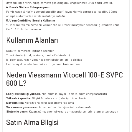
dayanıklılığı artırır. Kireçlenme ve pas oluşumu engellenerek ürün ömrü uzatılır.
4. Esnek Sistem Entegrasyonu
Farklı kazan türleriyle ve yenilenebilir enerji kaynaklarıyla entegre çalışabilir. Güneş
enerjili sistemlerle desteklenebilir yapıdadır.
5. Uzun Ömürlü ve Sessiz Kullanım
Yüksek kaliteli malzemeleri ve mühendislik tasarımı sayesinde sessiz, güvenli ve uzun
ömürlü bir kullanım sunar.
Kullanım Alanları
Konut tipi merkezi ısıtma sistemleri
Ticari binalar (otel, hastane, okul, ofis binaları)
Isı pompası, kazan ve güneş enerjisi sistemleri ile birlikte
Endüstriyel tesislerde sıcak su ihtiyacının karşılanması
Neden Viessmann Vitocell 100-E SVPC
600 L?
Enerji verimliliği yüksek:
Minimum ısı kaybı ile maksimum enerji tasarrufu
Yüksek kapasite:
Büyük binalar ve projeler için ideal hacim
Dayanıklılık:
Korozyona karşı özel emaye kaplama
Viessmann güvencesi:
Alman mühendisliği ve kalite standardı
Sistemle uyum:
Kazan, güneş enerjisi ve ısı pompası sistemleriyle tam entegrasyon
Satın Alma Bilgisi