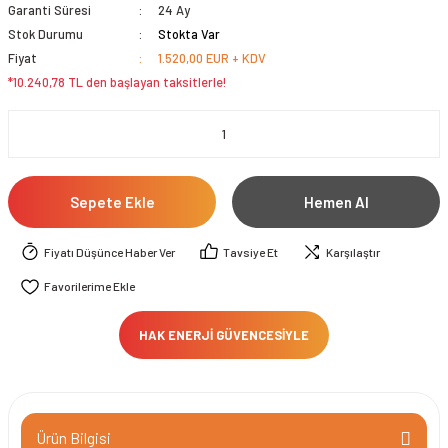
Garanti Süresi
24 Ay
Stok Durumu
Stokta Var
Fiyat
1.520,00 EUR + KDV
*10.240,78 TL den başlayan taksitlerle!
Sepete Ekle
Hemen Al
Fiyatı Düşünce Haber Ver
Tavsiye Et
Karşılaştır
HAK ENERJİ GÜVENCESİYLE
Ürün Bilgisi