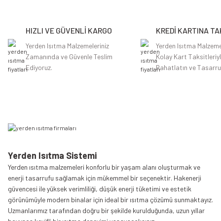
Ürün resmi kalitesiz, bozuk veya görüntülenemiyor.
Ürün açıklamasında eksik bilgiler bulunuyor.
HIZLI VE GÜVENLİ KARGO
KREDİ KARTINA TA
Ürün bilgilerinde hatalar bulunuyor.
Ürün fiyatı diğer sitelerden daha pahalı.
Yerden Isıtma Malzemeleriniz
Yerden Isıtma Malzeme
Zamanında ve Güvenle Teslim
Kolay Kart Taksitleriy
Bu ürüne benzer farklı alternatifler olmalı.
Ediyoruz.
Rahatlatın ve Tasarru
Yerden Isıtma Sistemi
Yerden ısıtma malzemeleri konforlu bir yaşam alanı oluşturmak ve
enerji tasarrufu sağlamak için mükemmel bir seçenektir. Hakenerji
güvencesi ile yüksek verimliliği, düşük enerji tüketimi ve estetik
görünümüyle modern binalar için ideal bir ısıtma çözümü sunmaktayız.
Uzmanlarımız tarafından doğru bir şekilde kurulduğunda, uzun yıllar