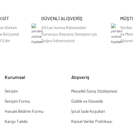
Yorum Yaz
KSİT
GÜVENLİ ALIŞVERİŞ
MÜŞTE
si Alırken
Alttan Isıtma Malzemeleri
Yerden
le Bütçenizi
Sorunsuz Alışveriş Deneyimi için
ve Mem
f Edin
Doğru Adrestesiniz
Alışver
Gönder
Kurumsal
Alışveriş
İletişim
Mesafeli Satış Sözleşmesi
İletişim Formu
Gizlilik ve Güvenlik
Havale Bildirim Formu
İptal İade Koşullari
Kargo Takibi
Kişisel Veriler Politikası