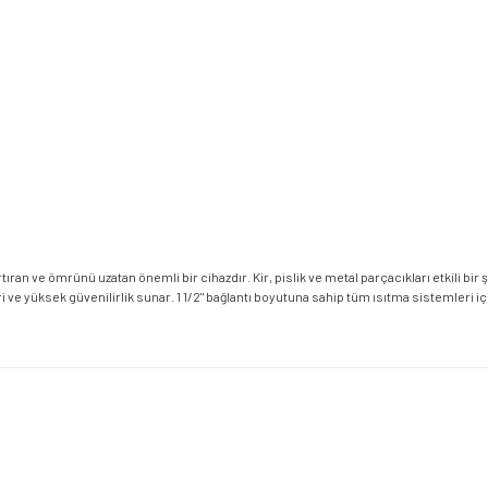
rtıran ve ömrünü uzatan önemli bir cihazdır. Kir, pislik ve metal parçacıkları etkili bir 
ri ve yüksek güvenilirlik sunar. 1 1/2" bağlantı boyutuna sahip tüm ısıtma sistemler
etersiz gördüğünüz noktaları öneri formunu kullanarak tarafımıza iletebilirsiniz.
Bu ürüne ilk yorumu siz yapın!