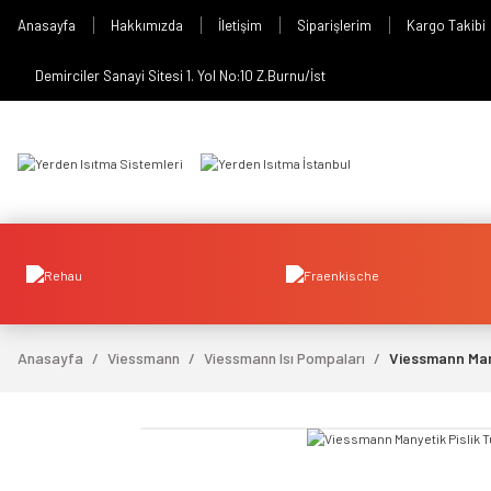
Anasayfa
Hakkımızda
İletişim
Siparişlerim
Kargo Takibi
Demirciler Sanayi Sitesi 1. Yol No:10 Z.Burnu/İst
Anasayfa
Viessmann
Viessmann Isı Pompaları
Viessmann Many