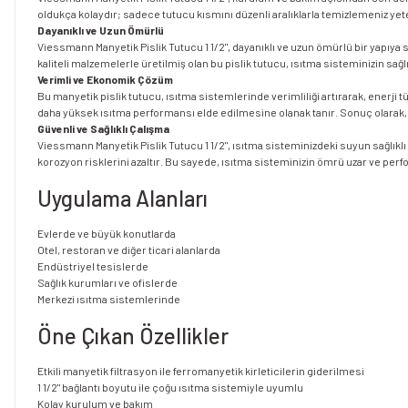
oldukça kolaydır; sadece tutucu kısmını düzenli aralıklarla temizlemeniz yet
Dayanıklı ve Uzun Ömürlü
Viessmann Manyetik Pislik Tutucu 1 1/2", dayanıklı ve uzun ömürlü bir yapıya 
kaliteli malzemelerle üretilmiş olan bu pislik tutucu, ısıtma sisteminizin sağlı
Verimli ve Ekonomik Çözüm
Bu manyetik pislik tutucu, ısıtma sistemlerinde verimliliği artırarak, enerji
daha yüksek ısıtma performansı elde edilmesine olanak tanır. Sonuç olarak, e
Güvenli ve Sağlıklı Çalışma
Viessmann Manyetik Pislik Tutucu 1 1/2", ısıtma sisteminizdeki suyun sağlıklı 
korozyon risklerini azaltır. Bu sayede, ısıtma sisteminizin ömrü uzar ve perf
Uygulama Alanları
Evlerde ve büyük konutlarda
Otel, restoran ve diğer ticari alanlarda
Endüstriyel tesislerde
Sağlık kurumları ve ofislerde
Merkezi ısıtma sistemlerinde
Öne Çıkan Özellikler
Etkili manyetik filtrasyon ile ferromanyetik kirleticilerin giderilmesi
1 1/2" bağlantı boyutu ile çoğu ısıtma sistemiyle uyumlu
Kolay kurulum ve bakım