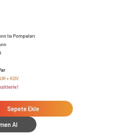
nn Isı Pompaları
ann
8
Var
EUR + KDV
sitlerle!
Sepete Ekle
men Al