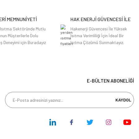
Rİ MEMNUNİYETİ
HAK ENERJİ GÜVENCESİ İLE
 Isıtma Sektöründe Mutlu
Hakenerji Güvencesi İle Yüksek
nun Müşterilerle Dolu
Isıtma Verimliliği İçin İdeal Bir
iş Deneyimi için Buradayız
Isıtma Çözümü Sunmaktayız.
E-BÜLTEN ABONELİĞİ
KAYDOL