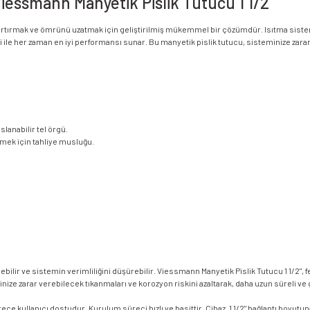
 Viessmann Manyetik Pislik Tutucu 1 1/2"
 artırmak ve ömrünü uzatmak için geliştirilmiş mükemmel bir çözümdür. Isıtma sisteml
si ile her zaman en iyi performansı sunar. Bu manyetik pislik tutucu, sisteminize zarar 
lanabilir tel örgü.
rmek için tahliye musluğu.
ilir ve sistemin verimliliğini düşürebilir. Viessmann Manyetik Pislik Tutucu 1 1/2", fer
inize zarar verebilecek tıkanmaları ve korozyon riskini azaltarak, daha uzun süreli ve
e kullanıcı dostudur. Kurulum süreci hızlı ve basittir. Cihaz, 1 1/2" bağlantı boyutu