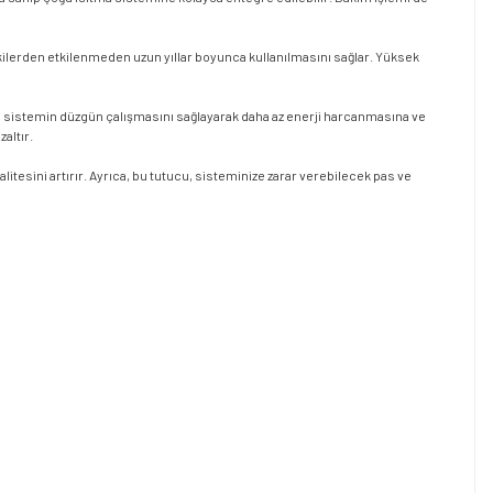
etkilerden etkilenmeden uzun yıllar boyunca kullanılmasını sağlar. Yüksek
esi, sistemin düzgün çalışmasını sağlayarak daha az enerji harcanmasına ve
altır.
litesini artırır. Ayrıca, bu tutucu, sisteminize zarar verebilecek pas ve