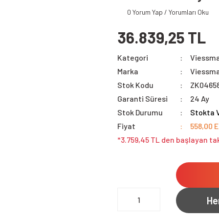
0 Yorum Yap / Yorumları Oku
36.839,25 TL
Kategori
Viessma
Marka
Viessm
Stok Kodu
ZK0465
Garanti Süresi
24 Ay
Stok Durumu
Stokta 
Fiyat
558,00 
*3.759,45 TL den başlayan tak
He