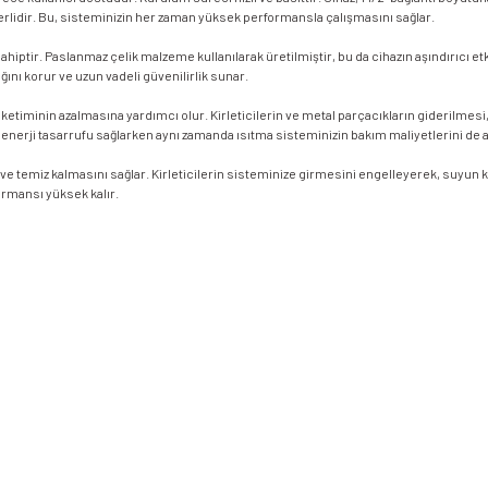
erlidir. Bu, sisteminizin her zaman yüksek performansla çalışmasını sağlar.
sahiptir. Paslanmaz çelik malzeme kullanılarak üretilmiştir, bu da cihazın aşındırıcı 
ğını korur ve uzun vadeli güvenilirlik sunar.
 tüketiminin azalmasına yardımcı olur. Kirleticilerin ve metal parçacıkların giderilm
nerji tasarrufu sağlarken aynı zamanda ısıtma sisteminizin bakım maliyetlerini de az
ve temiz kalmasını sağlar. Kirleticilerin sisteminize girmesini engelleyerek, suyun ka
ormansı yüksek kalır.