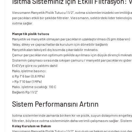
Isıtma Sisteminiz İçin Etkili Filtrasyon:
Viessmann Manyetik Pislik Tutucu 1 1/2", ısıtma sistemlerinizdeki verimliliği
parçacıkları etkili bir şekilde filtreler. Viessmann, sektördeki lider teknoloji
ısıtma sağlar.
Manyetik pislik tutucu
Manyetik ve manyetik olmayan parçacıkların uzaklaştırılması (5 μm itibaren)
Yatay, dikey ve çapraz hatlarda kurulum için dönebilir bağlantı
Manyetik alan takviyeli dış kısımda çıkarılabilir mıknatıs
Çamur parçacıklarının optimum şekilde ayrılması için düşük dirençli mıknatıs
Sistemin çalışması sırasında sıkışan çamuru / manyetit parçacıklarını gide
EnEV'ye göre ısı yalıtımı dahil
Maks.işletme basıncı:
≤ Rp 1" 6 bar (0,6 MPa)
> Rp 1" 10 bar (1 MPa)
Maks. işletme sıcaklığı: 110 C
Bağlantı Rp 1 1/2"
Sistem Performansını Artırın
Isıtma sistemlerinde zamanla biriken kir ve pislik, suyun dolaşımını engelleyeb
filtreler, böylece ısıtma sisteminizin daha verimli çalışmasını sağlar. Sistem
Kolay Kurulum ve Bakım
Viessmann Manyetik Pislik Tutucu 1 1/2", kurulum ve bakım açısından son derec