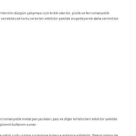
erinin düzgün çalışması için kritik olan kir, pislik ve ferromanyetik
verebilecek tortu ve kirleri etkili bir şekilde engelleyerek daha verimli bir
romanyetik metal parçacıkları, pas ve diğer kirleticileri etkili bir şekilde
 güvenli kullanım sunar.
na sahip çoğu ısıtma sistemine kolayca entegre edilebilir. Bakım işlemi de