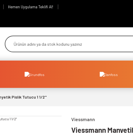
Hemen Uygulama Teklifi Al!
etik Pislik Tutucu 1 1/2''
Viessmann
Viessmann Manyetik 