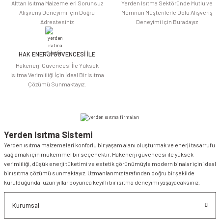
Alttan Isıtma Malzemeleri Sorunsuz
Yerden Isıtma Sektöründe Mutlu ve
Alışveriş Deneyimi için Doğru
Memnun Müşterilerle Dolu Alışveriş
Adrestesiniz
Deneyimi için Buradayız
HAK ENERJİ GÜVENCESİ İLE
Gönder
Hakenerji Güvencesi İle Yüksek
Isıtma Verimliliği İçin İdeal Bir Isıtma
Çözümü Sunmaktayız.
Yerden Isıtma Sistemi
Yerden ısıtma malzemeleri konforlu bir yaşam alanı oluşturmak ve enerji tasarrufu
sağlamak için mükemmel bir seçenektir. Hakenerji güvencesi ile yüksek
verimliliği, düşük enerji tüketimi ve estetik görünümüyle modern binalar için ideal
bir ısıtma çözümü sunmaktayız. Uzmanlarımız tarafından doğru bir şekilde
kurulduğunda, uzun yıllar boyunca keyifli bir ısıtma deneyimi yaşayacaksınız.
Kurumsal