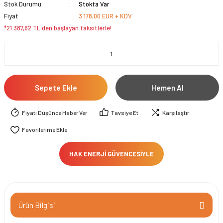
Stok Durumu
Stokta Var
Fiyat
3.178,00 EUR + KDV
*21.387,62 TL den başlayan taksitlerle!
Sepete Ekle
Hemen Al
Fiyatı Düşünce Haber Ver
Tavsiye Et
Karşılaştır
HAK ENERJİ GÜVENCESİYLE
Ürün Bilgisi