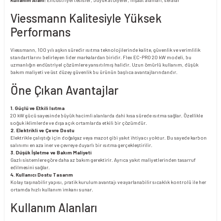
Viessmann Kalitesiyle Yüksek
Performans
Viessmann, 100 yılı aşkın süredir ısıtma teknolojilerinde kalite, güvenlik ve verimlilik
standartlarını belirleyen lider markalardan biridir. Flex EC-PRO 20 kW modeli, bu
uzmanlığın endüstriyel çözümlere yansıtılmış halidir. Uzun ömürlü kullanım, düşük
bakım maliyeti ve üst düzey güvenlik bu ürünün başlıca avantajlarındandır.
Öne Çıkan Avantajlar
1. Güçlü ve Etkili Isıtma
20 kW gücü sayesinde büyük hacimli alanlarda dahi kısa sürede ısıtma sağlar. Özellikle
soğuk iklimlerde ve dışa açık ortamlarda etkili bir çözümdür.
2. Elektrikli ve Çevre Dostu
Elektrikle çalıştığı için doğalgaz veya mazot gibi yakıt ihtiyacı yoktur. Bu sayede karbon
salınımı en aza iner ve çevreye duyarlı bir ısıtma gerçekleştirilir.
3. Düşük İşletme ve Bakım Maliyeti
Gazlı sistemlere göre daha az bakım gerektirir. Ayrıca yakıt maliyetlerinden tasarruf
edilmesini sağlar.
4. Kullanıcı Dostu Tasarım
Kolay taşınabilir yapısı, pratik kurulum avantajı ve ayarlanabilir sıcaklık kontrolü ile her
ortamda hızlı kullanım imkanı sunar.
Kullanım Alanları