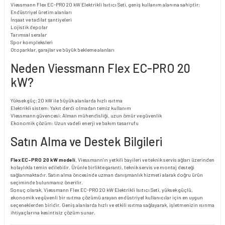
Viessmann Flex EC-PRO 20 kW Elektrikli Isıtıcı Seti, geniş kullanım alanına sahiptir:
Endüstriyel üretim alanları
İnşaat ve tadilat şantiyeleri
Lojistik depolar
Tarımsal seralar
Spor kompleksleri
Otoparklar, garajlar ve büyük bekleme alanları
Neden Viessmann Flex EC-PRO 20
kW?
Yüksek güç: 20 kW ile büyük alanlarda hızlı ısıtma
Elektrikli sistem: Yakıt derdi olmadan temiz kullanım
Viessmann güvencesi: Alman mühendisliği, uzun ömür ve güvenlik
Ekonomik çözüm: Uzun vadeli enerji ve bakım tasarrufu
Satın Alma ve Destek Bilgileri
Flex EC-PRO 20 kW modeli
, Viessmann’ın yetkili bayileri ve teknik servis ağları üzerinden
kolaylıkla temin edilebilir. Ürünle birlikte garanti, teknik servis ve montaj desteği
sağlanmaktadır. Satın alma öncesinde uzman danışmanlık hizmeti alarak doğru ürün
seçiminde bulunmanız önerilir.
Sonuç olarak, Viessmann Flex EC-PRO 20 kW Elektrikli Isıtıcı Seti, yüksek güçlü,
ekonomik ve güvenli bir ısıtma çözümü arayan endüstriyel kullanıcılar için en uygun
seçeneklerden biridir. Geniş alanlarda hızlı ve etkili ısıtma sağlayarak, işletmenizin ısınma
ihtiyaçlarına kesintisiz çözüm sunar.