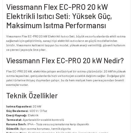
Viessmann Flex EC-PRO 20 kW
Elektrikli Isıtıcı Seti: Yüksek Güç,
Maksimum Isıtma Performansı
Viessmann Flex EC-PRO 20 kW Elektrikli Isıtıcı Seti, büyük ve zorlu alanlarda etkili ısıtma
sağlamak için geliştirilmiş, sanayi tipi elektrikli ısıtıcıların en güçlü modellerinden
biridir. Viessmann kalitesini taşıyan bu model, yüksek enerji verimliliği, güvenli kullanım
ve çevreci yapısıyla öne çıkar.
Viessmann Flex EC-PRO 20 kW Nedir?
Flex EC-PRO 20 kW, elektrikle çalışan endüstriyel bir ısıtma çözümüdür. 20 kW’lık yüksek
ısıtma kapasitesi, geniş alanlarda hızlı ve homojen sıcaklık dağılımı sağlar. Doğalgaz gibi
yakıt türlerine ihtiyaç duymadan çalışır, bu da hem maliyet hem çevre açısından önemli
avantajlar sunar.
Teknik Özellikler
Isıtma Kapasitesi:
20 kW
Güç Beslemesi:
400 V / 3 Faz
Enerji Kaynağı:
Elektrik
Termostat:
Ayarlanabilir sıcaklık kontrolü
Koruma Sınıfı:
IP44 – Toza ve su sıçramalarına karşı dayanıklı
Güvenlik:
Aşırı ısınma koruması, termik sigorta
Kullanım Alanı:
Endüstriyel tesisler, büyük atölyeler, inşaat alanları, seralar