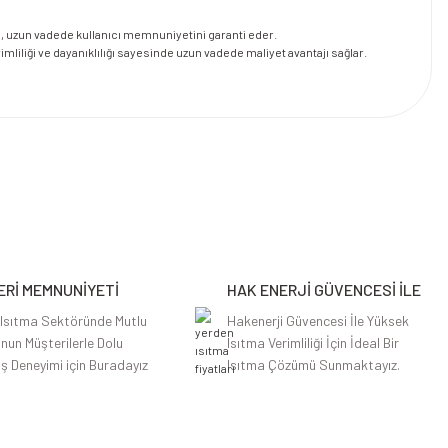
 ağı, uzun vadede kullanıcı memnuniyetini garanti eder.
imliliği ve dayanıklılığı sayesinde uzun vadede maliyet avantajı sağlar.
Rİ MEMNUNİYETİ
HAK ENERJİ GÜVENCESİ İLE
 Isıtma Sektöründe Mutlu
Hakenerji Güvencesi İle Yüksek
nun Müşterilerle Dolu
Isıtma Verimliliği İçin İdeal Bir
iş Deneyimi için Buradayız
Isıtma Çözümü Sunmaktayız.