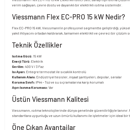
verim sağlayan, çevre dostu ve dayanıklı bir elektrikli ısıtma sistemidir.
Viessmann Flex EC-PRO 15 kW Nedir?
Flex EC-PRO 15 kW, Viessmann'ın profesyonel segmentte geliştirdiği, yüksek gü
yakıt ihtiyacını ortadan kaldırarak, tamamen elektrikli ve çevreci bir çözüm s
Teknik Özellikler
Isıtma Gücü:
15 kW
Enerji Türü:
Elektrik
Gerilim:
400 V / 3 Faz
Isı Ayarı:
Entegre termostat ile sıcaklık kontrolü
Kullanım Alanı:
Endüstriyel tesisler, inşaat şantiyeleri, depolar, seralar
Koruma Sınıfı:
IP44 – Toz ve su sıçramalarına karşı korumalı
Aşırı Isınma Koruması:
Var
Üstün Viessmann Kalitesi
Viessmann, ısıtma teknolojilerinde dünya genelinde güvenilirliğiyle tanınır.
standartlara uygunluğu ve uzun ömürlü kullanımı ile işletmeler için ideal bir t
Öne Çıkan Avantajlar