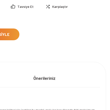
Tavsiye Et
Karşılaştır
SİYLE
Önerileriniz
ssmann kalitesiyle üretilen bu model, zorlu kış koşullarında dahi maksimum