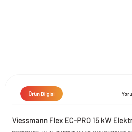
Ürün Bilgisi
Yor
Viessmann Flex EC-PRO 15 kW Elektrikl
Viessmann Flex EC-PRO 15 kW Elektrikli Isıtıcı Seti, sanayi tipi ısıtma çözüm