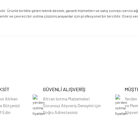
ebilir. Ürünle birlikte gelen teknik destek, garanti hizmetleri ve satış sonrası servis
nilir ve çevreci bir ısıtma çözümü arayanlar için profesyonel bir tercihtir. Enerji ver
etersiz gördüğünüz noktaları öneri formunu kullanarak tarafımıza iletebilirsiniz.
Bu ürüne ilk yorumu siz yapın!
Yorum Yaz
KSİT
GÜVENLİ ALIŞVERİŞ
MÜŞTE
si Alırken
Alttan Isıtma Malzemeleri
Yerden
le Bütçenizi
Sorunsuz Alışveriş Deneyimi için
ve Mem
f Edin
Doğru Adrestesiniz
Alışver