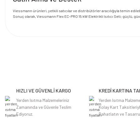
Viessmann ürünleri, yetkili satıcılar ve distribütörler aracılığıyla temin edil
Sonuç olarak, Viessmann Flex EC-PRO 15 kW Elektrikli Isıtıcı Seti; güçlü, güve
Bu ürünün fiyat bilgisi, resim, ürün açıklamalarında ve diğer konularda y
Görüş ve önerileriniz için teşekkür ederiz.
Ürün resmi kalitesiz, bozuk veya görüntülenemiyor.
Ürün açıklamasında eksik bilgiler bulunuyor.
HIZLI VE GÜVENLİ KARGO
KREDİ KARTINA TA
Ürün bilgilerinde hatalar bulunuyor.
Ürün fiyatı diğer sitelerden daha pahalı.
Yerden Isıtma Malzemeleriniz
Yerden Isıtma Malzeme
Zamanında ve Güvenle Teslim
Kolay Kart Taksitleriy
Bu ürüne benzer farklı alternatifler olmalı.
Ediyoruz.
Rahatlatın ve Tasarru