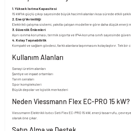
1. Yüksek Isıtma Kapasitesi
15 kW'lık güçlü çıkışı sayesinde büyük hacimli alanları kısa sürede etkili şekild
2. Enerji Verimliliği
Elektrikli çalışma sistemi, yakıtla çalışan modellere göre daha düşük enerji ma
3. Güvenlik Önlemleri
Aşırı ısınma koruması, termik sigorta ve IP44 koruma sınıfı sayesinde güvenli
4. Kolay Taşınabilirlik
Kompakt ve sağlam gövdesi, farklı alanlara taşınmasını kolaylaştırır. Tek bir
Kullanım Alanları
Sanayi üretim alanları
Şantiye ve inşaat ortamları
Tarım seraları
Spor kompleksleri
Büyük depolar ve lojistik merkezleri
Neden Viessmann Flex EC-PRO 15 kW?
Viessmann Elektrikli Isıtıcı Seti Flex EC-PRO 15 kW, enerji tasarrufu, çevrey
olarak öne çıkar.
Satın Alma ve Destek