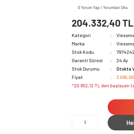
0 Yorum Yap / Yorumları Oku
204.332,40 TL
Kategori
Viessma
Marka
Viessm
Stok Kodu
797424
Garanti Süresi
24 Ay
Stok Durumu
Stokta 
Fiyat
3.095,0
*20.852,12 TL den başlayan ta
He