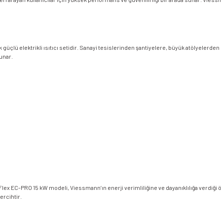
çlü elektrikli ısıtıcı setidir. Sanayi tesislerinden şantiyelere, büyük atölyelerden s
unar.
 Flex EC-PRO 15 kW modeli, Viessmann’ın enerji verimliliğine ve dayanıklılığa verdiğ
ercihtir.