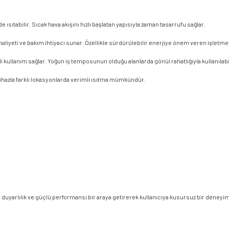
e ısıtabilir. Sıcak hava akışını hızlı başlatan yapısıyla zaman tasarrufu sağlar.
liyeti ve bakım ihtiyacı sunar. Özellikle sürdürülebilir enerjiye önem veren işletmeler
 kullanım sağlar. Yoğun iş temposunun olduğu alanlarda gönül rahatlığıyla kullanılabil
 cihazla farklı lokasyonlarda verimli ısıtma mümkündür.
e duyarlılık ve güçlü performansı bir araya getirerek kullanıcıya kusursuz bir deneyi