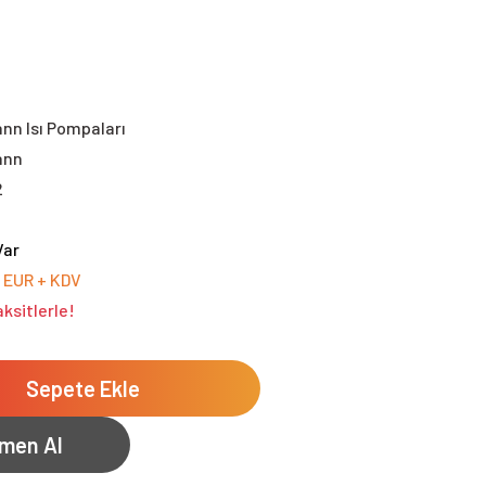
nn Isı Pompaları
ann
2
Var
0 EUR + KDV
ksitlerle!
Sepete Ekle
men Al