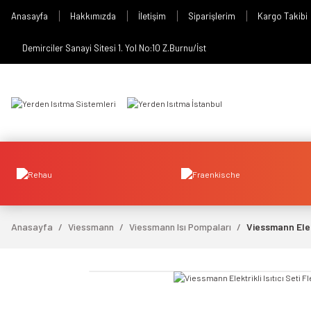
Anasayfa
Hakkımızda
İletişim
Siparişlerim
Kargo Takibi
Demirciler Sanayi Sitesi 1. Yol No:10 Z.Burnu/İst
Anasayfa
Viessmann
Viessmann Isı Pompaları
Viessmann Elekt