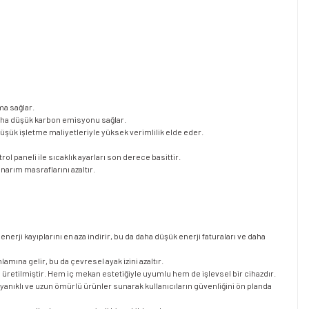
ma sağlar.
 daha düşük karbon emisyonu sağlar.
, düşük işletme maliyetleriyle yüksek verimlilik elde eder.
ol paneli ile sıcaklık ayarları son derece basittir.
arım masraflarını azaltır.
rji kayıplarını en aza indirir, bu da daha düşük enerji faturaları ve daha
mına gelir, bu da çevresel ayak izini azaltır.
 üretilmiştir. Hem iç mekan estetiğiyle uyumlu hem de işlevsel bir cihazdır.
anıklı ve uzun ömürlü ürünler sunarak kullanıcıların güvenliğini ön planda