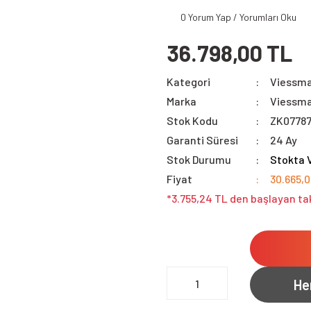
0 Yorum Yap / Yorumları Oku
36.798,00 TL
Kategori
Viessma
Marka
Viessm
Stok Kodu
ZK0778
Garanti Süresi
24 Ay
Stok Durumu
Stokta 
Fiyat
30.665,
*3.755,24 TL den başlayan tak
He