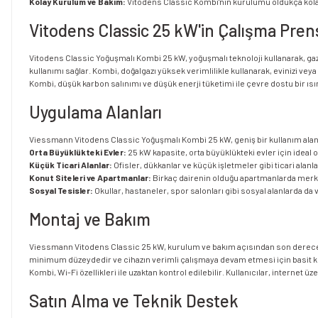
Kolay Kurulum ve Bakım:
Vitodens Classic Kombi'nin kurulumu oldukça kolayd
Vitodens Classic 25 kW'in Çalışma Prens
Vitodens Classic Yoğuşmalı Kombi 25 kW, yoğuşmalı teknoloji kullanarak, gazda
kullanımı sağlar. Kombi, doğalgazı yüksek verimlilikle kullanarak, evinizi veya
Kombi, düşük karbon salınımı ve düşük enerji tüketimi ile çevre dostu bir ısı
Uygulama Alanları
Viessmann Vitodens Classic Yoğuşmalı Kombi 25 kW, geniş bir kullanım alan
Orta Büyüklükteki Evler:
25 kW kapasite, orta büyüklükteki evler için ideal o
Küçük Ticari Alanlar:
Ofisler, dükkanlar ve küçük işletmeler gibi ticari alanlar
Konut Siteleri ve Apartmanlar:
Birkaç dairenin olduğu apartmanlarda merkezi
Sosyal Tesisler:
Okullar, hastaneler, spor salonları gibi sosyal alanlarda da ve
Montaj ve Bakım
Viessmann Vitodens Classic 25 kW, kurulum ve bakım açısından son derece k
minimum düzeydedir ve cihazın verimli çalışmaya devam etmesi için basit ko
Kombi, Wi-Fi özellikleri ile uzaktan kontrol edilebilir. Kullanıcılar, internet üz
Satın Alma ve Teknik Destek