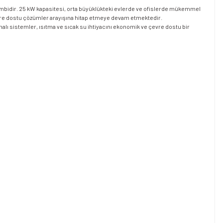
ombidir. 25 kW kapasitesi, orta büyüklükteki evlerde ve ofislerde mükemmel
 çevre dostu çözümler arayışına hitap etmeye devam etmektedir.
malı sistemler, ısıtma ve sıcak su ihtiyacını ekonomik ve çevre dostu bir