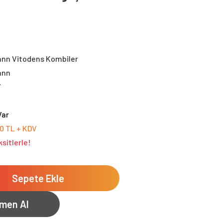
nn Vitodens Kombiler
ann
7
Var
00 TL + KDV
sitlerle!
Sepete Ekle
men Al