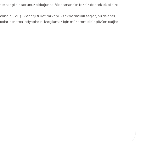
i herhangi bir sorunuz olduğunda, Viessmann’ın teknik destek ekibi size
oloji, düşük enerji tüketimi ve yüksek verimlilik sağlar, bu da enerji
anıcıların ısıtma ihtiyaçlarını karşılamak için mükemmel bir çözüm sağlar.