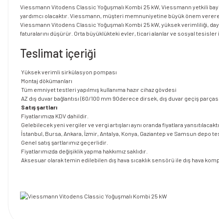
Viessmann Vitodens Classic Yoğuşmalı Kombi 25 kW, Viessmann yetkili bayileri
yardımcı olacaktır. Viessmann, müşteri memnuniyetine büyük önem vererek, ü
Viessmann Vitodens Classic Yoğuşmalı Kombi 25 kW, yüksek verimliliği, dayan
faturalarını düşürür. Orta büyüklükteki evler, ticari alanlar ve sosyal tesisl
Teslimat içeriği
Yüksek verimli sirkülasyon pompası
Montaj dökümanları
Tüm emniyet testleri yapılmış kullanıma hazır cihaz gövdesi
AZ dış duvar bağlantısı (60/100 mm 90derece dirsek, dış duvar geçiş parçası
Satış şartları
Fiyatlarımıza KDV dahildir.
Gelebilecek yeni vergiler ve vergi artışları aynı oranda fiyatlara yansıtılacaktı
İstanbul, Bursa, Ankara, İzmir, Antalya, Konya, Gaziantep ve Samsun depo tes
Genel satış şartlarımız geçerlidir.
Fiyatlarımızda değişiklik yapma hakkımız saklıdır.
Aksesuar olarak temin edilebilen dış hava sıcaklık sensörü ile dış hava 