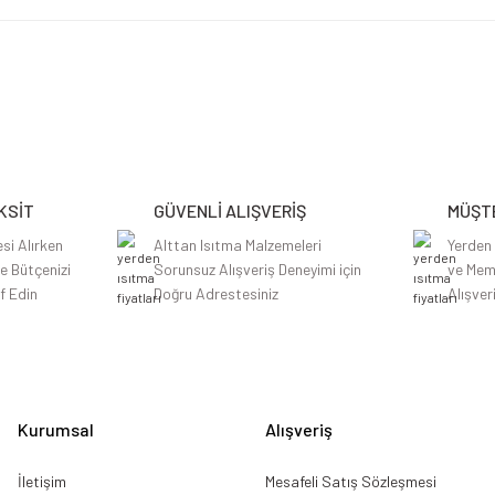
etersiz gördüğünüz noktaları öneri formunu kullanarak tarafımıza iletebilirsiniz.
Bu ürüne ilk yorumu siz yapın!
Yorum Yaz
KSİT
GÜVENLİ ALIŞVERİŞ
MÜŞTE
si Alırken
Alttan Isıtma Malzemeleri
Yerden
le Bütçenizi
Sorunsuz Alışveriş Deneyimi için
ve Mem
f Edin
Doğru Adrestesiniz
Alışver
Gönder
Kurumsal
Alışveriş
İletişim
Mesafeli Satış Sözleşmesi