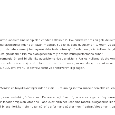
 ısıtma kapasitesine sahip olan Vitodens Classic 25 kW, hızlı ve verimli bir şekilde ısıt
lanarak su buharından geri kazanım sağlar. Bu özellik, daha düşük enerji tüketimi ve
şır, bu da daha az enerji harcayarak daha fazla ısıtma gücü anlamına gelir. Kullanıcılar
ulum için idealdir. Minimal alan gereksinimiyle maksimum performans sunar.
rumu gibi önemli bilgileri kolayca izlemenize olanak tanır. Ayrıca, kullanıcı dostu kontr
emelerle üretilmiştir. Kombinin uzun ömürlü olması, kullanıcılar için ek bakım ve on
ük CO2 emisyonu ile çevreyi korur ve enerji verimliliği sağlar.
kW'in en büyük avantajlarından biridir. Bu teknoloji, ısıtma sürecinden elde edilen ene
çevre dostu bir çözüm sunar. Daha az enerji tüketimi, daha az sera gazı emisyonu anla
 tasarlanmış olan Vitodens Classic, evinizin her köşesine rahatlıkla sığacak şekilde
eli bileşenleri, kombinin uzun süreli performans göstermesini sağlar. Viessmann, day