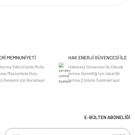
Rİ MEMNUNİYETİ
HAK ENERJİ GÜVENCESİ İLE
 Isıtma Sektöründe Mutlu
Hakenerji Güvencesi İle Yüksek
nun Müşterilerle Dolu
Isıtma Verimliliği İçin İdeal Bir
iş Deneyimi için Buradayız
Isıtma Çözümü Sunmaktayız.
E-BÜLTEN ABONELİĞİ