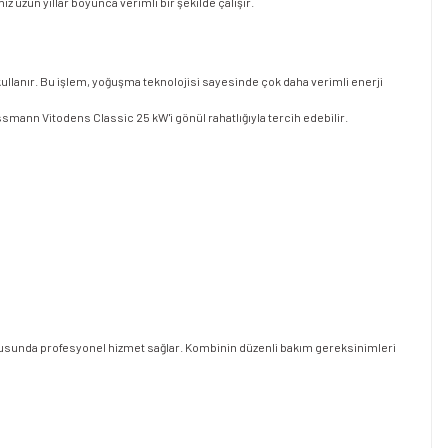
uzun yıllar boyunca verimli bir şekilde çalışır.
 kullanır. Bu işlem, yoğuşma teknolojisi sayesinde çok daha verimli enerji
ssmann Vitodens Classic 25 kW'i gönül rahatlığıyla tercih edebilir.
nusunda profesyonel hizmet sağlar. Kombinin düzenli bakım gereksinimleri