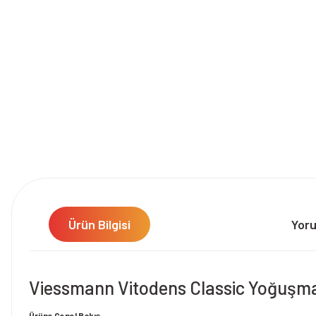
Ürün Bilgisi
Yor
Viessmann Vitodens Classic Yoğuşmal
Ürüne Genel Bakış