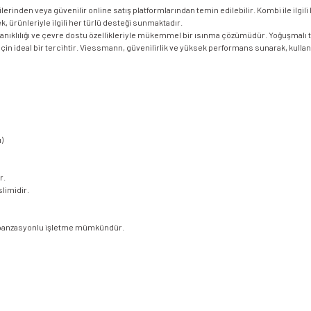
nden veya güvenilir online satış platformlarından temin edilebilir. Kombi ile ilgil
rünleriyle ilgili her türlü desteği sunmaktadır.
ıklılığı ve çevre dostu özellikleriyle mükemmel bir ısınma çözümüdür. Yoğuşmalı tekn
er için ideal bir tercihtir. Viessmann, güvenilirlik ve yüksek performans sunarak, kull
)
r.
limidir.
kompanzasyonlu işletme mümkündür.