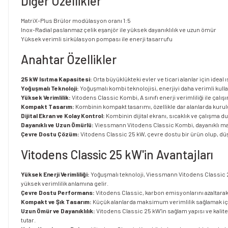
Diğer Özellikler
MatriX-Plus Brülor modülasyon oranı 1:5
Inox-Radial paslanmaz çelik eşanjör ile yüksek dayanıklılık ve uzun ömür
Yüksek verimli sirkülasyon pompası ile enerji tasarrufu
Anahtar Özellikler
25 kW Isıtma Kapasitesi:
Orta büyüklükteki evler ve ticari alanlar için ideal
Yoğuşmalı Teknoloji:
Yoğuşmalı kombi teknolojisi, enerjiyi daha verimli kul
Yüksek Verimlilik:
Vitodens Classic Kombi, A sınıfı enerji verimliliği ile çalı
Kompakt Tasarım:
Kombinin kompakt tasarımı, özellikle dar alanlarda kur
Dijital Ekran ve Kolay Kontrol:
Kombinin dijital ekranı, sıcaklık ve çalışma du
Dayanıklı ve Uzun Ömürlü:
Viessmann Vitodens Classic Kombi, dayanıklı malz
Çevre Dostu Çözüm:
Vitodens Classic 25 kW, çevre dostu bir ürün olup, düş
Vitodens Classic 25 kW'in Avantajları
Yüksek Enerji Verimliliği:
Yoğuşmalı teknoloji, Viessmann Vitodens Classic 25 
yüksek verimlilik anlamına gelir.
Çevre Dostu Performans:
Vitodens Classic, karbon emisyonlarını azaltarak 
Kompakt ve Şık Tasarım:
Küçük alanlarda maksimum verimlilik sağlamak için
Uzun Ömür ve Dayanıklılık:
Vitodens Classic 25 kW'in sağlam yapısı ve kalit
tutar.