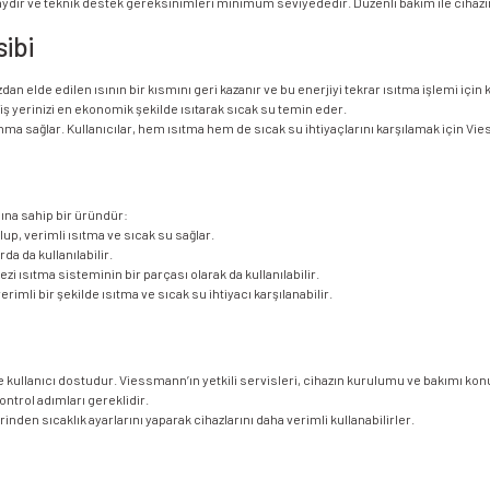
ır ve teknik destek gereksinimleri minimum seviyededir. Düzenli bakım ile cihazınız 
ibi
n elde edilen ısının bir kısmını geri kazanır ve bu enerjiyi tekrar ısıtma işlemi için
 iş yerinizi en ekonomik şekilde ısıtarak sıcak su temin eder.
nma sağlar. Kullanıcılar, hem ısıtma hem de sıcak su ihtiyaçlarını karşılamak için Vie
ına sahip bir üründür:
lup, verimli ısıtma ve sıcak su sağlar.
da da kullanılabilir.
 ısıtma sisteminin bir parçası olarak da kullanılabilir.
rimli bir şekilde ısıtma ve sıcak su ihtiyacı karşılanabilir.
ullanıcı dostudur. Viessmann’ın yetkili servisleri, cihazın kurulumu ve bakımı ko
ntrol adımları gereklidir.
erinden sıcaklık ayarlarını yaparak cihazlarını daha verimli kullanabilirler.