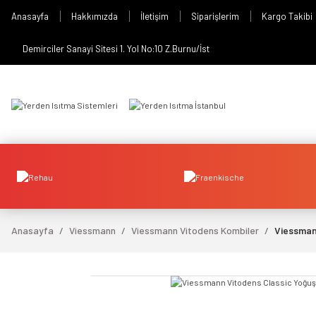
Anasayfa
Hakkımızda
İletişim
Siparişlerim
Kargo Takibi
Demirciler Sanayi Sitesi 1. Yol No:10 Z.Burnu/İst
Anasayfa
Viessmann
Viessmann Vitodens Kombiler
Viessman