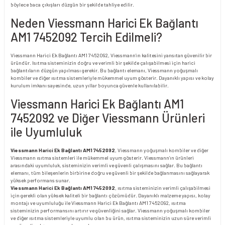
böylece baca çıkışları düzgün bir şekilde tahliye edilir.
Neden Viessmann Harici Ek Bağlantı
AM1 7452092 Tercih Edilmeli?
Viessmann Harici Ek Bağlantı AM1 7452092, Viessmann’ın kalitesini yansıtan güvenilir bir
üründür. Isıtma sisteminizin doğru ve verimli bir şekilde çalışabilmesi için harici
bağlantıların düzgün yapılması gerekir. Bu bağlantı elemanı, Viessmann yoğuşmalı
kombiler ve diğer ısıtma sistemleriyle mükemmel uyum gösterir. Dayanıklı yapısı ve kolay
kurulum imkanı sayesinde, uzun yıllar boyunca güvenle kullanılabilir.
Viessmann Harici Ek Bağlantı AM1
7452092 ve Diğer Viessmann Ürünleri
ile Uyumluluk
Viessmann Harici Ek Bağlantı AM1 7452092
, Viessmann yoğuşmalı kombiler ve diğer
Viessmann ısıtma sistemleri ile mükemmel uyum gösterir. Viessmann’ın ürünleri
arasındaki uyumluluk, sisteminizin verimli ve güvenli çalışmasını sağlar. Bu bağlantı
elemanı, tüm bileşenlerin birbirine doğru ve güvenli bir şekilde bağlanmasını sağlayarak
yüksek performans sunar.
Viessmann Harici Ek Bağlantı AM1 7452092
, ısıtma sisteminizin verimli çalışabilmesi
için gerekli olan yüksek kaliteli bir bağlantı çözümüdür. Dayanıklı malzeme yapısı, kolay
montajı ve uyumluluğu ile Viessmann Harici Ek Bağlantı AM1 7452092, ısıtma
sisteminizin performansını artırır ve güvenliğini sağlar. Viessmann yoğuşmalı kombiler
ve diğer ısıtma sistemleriyle uyumlu olan bu ürün, ısıtma sisteminizin uzun süre verimli