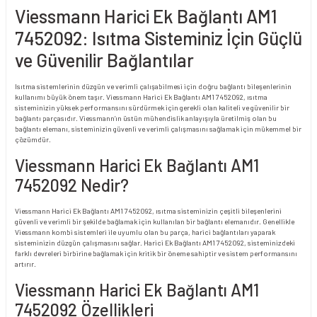
Viessmann Harici Ek Bağlantı AM1
7452092: Isıtma Sisteminiz İçin Güçlü
ve Güvenilir Bağlantılar
Isıtma sistemlerinin düzgün ve verimli çalışabilmesi için doğru bağlantı bileşenlerinin
kullanımı büyük önem taşır. Viessmann Harici Ek Bağlantı AM1 7452092, ısıtma
sisteminizin yüksek performansını sürdürmek için gerekli olan kaliteli ve güvenilir bir
bağlantı parçasıdır. Viessmann’ın üstün mühendislik anlayışıyla üretilmiş olan bu
bağlantı elemanı, sisteminizin güvenli ve verimli çalışmasını sağlamak için mükemmel bir
çözümdür.
Viessmann Harici Ek Bağlantı AM1
7452092 Nedir?
Viessmann Harici Ek Bağlantı AM1 7452092, ısıtma sisteminizin çeşitli bileşenlerini
güvenli ve verimli bir şekilde bağlamak için kullanılan bir bağlantı elemanıdır. Genellikle
Viessmann kombi sistemleri ile uyumlu olan bu parça, harici bağlantıları yaparak
sisteminizin düzgün çalışmasını sağlar. Harici Ek Bağlantı AM1 7452092, sisteminizdeki
farklı devreleri birbirine bağlamak için kritik bir öneme sahiptir ve sistem performansını
artırır.
Viessmann Harici Ek Bağlantı AM1
7452092 Özellikleri