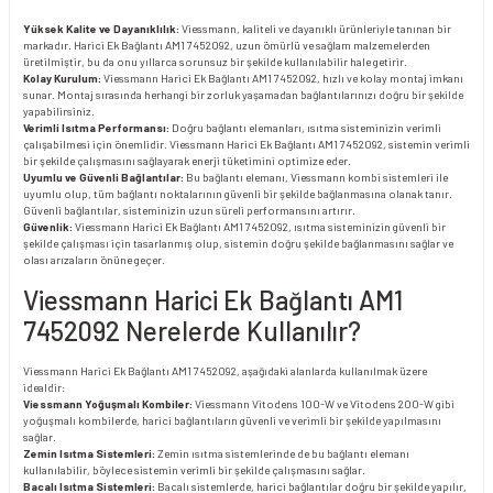
Yüksek Kalite ve Dayanıklılık:
Viessmann, kaliteli ve dayanıklı ürünleriyle tanınan bir
markadır. Harici Ek Bağlantı AM1 7452092, uzun ömürlü ve sağlam malzemelerden
üretilmiştir, bu da onu yıllarca sorunsuz bir şekilde kullanılabilir hale getirir.
Kolay Kurulum:
Viessmann Harici Ek Bağlantı AM1 7452092, hızlı ve kolay montaj imkanı
sunar. Montaj sırasında herhangi bir zorluk yaşamadan bağlantılarınızı doğru bir şekilde
yapabilirsiniz.
Verimli Isıtma Performansı:
Doğru bağlantı elemanları, ısıtma sisteminizin verimli
çalışabilmesi için önemlidir. Viessmann Harici Ek Bağlantı AM1 7452092, sistemin verimli
bir şekilde çalışmasını sağlayarak enerji tüketimini optimize eder.
Uyumlu ve Güvenli Bağlantılar:
Bu bağlantı elemanı, Viessmann kombi sistemleri ile
uyumlu olup, tüm bağlantı noktalarının güvenli bir şekilde bağlanmasına olanak tanır.
Güvenli bağlantılar, sisteminizin uzun süreli performansını artırır.
Güvenlik:
Viessmann Harici Ek Bağlantı AM1 7452092, ısıtma sisteminizin güvenli bir
şekilde çalışması için tasarlanmış olup, sistemin doğru şekilde bağlanmasını sağlar ve
olası arızaların önüne geçer.
Viessmann Harici Ek Bağlantı AM1
7452092 Nerelerde Kullanılır?
Viessmann Harici Ek Bağlantı AM1 7452092, aşağıdaki alanlarda kullanılmak üzere
idealdir:
Viessmann Yoğuşmalı Kombiler:
Viessmann Vitodens 100-W ve Vitodens 200-W gibi
yoğuşmalı kombilerde, harici bağlantıların güvenli ve verimli bir şekilde yapılmasını
sağlar.
Zemin Isıtma Sistemleri:
Zemin ısıtma sistemlerinde de bu bağlantı elemanı
kullanılabilir, böylece sistemin verimli bir şekilde çalışmasını sağlar.
Bacalı Isıtma Sistemleri:
Bacalı sistemlerde, harici bağlantılar doğru bir şekilde yapılır,