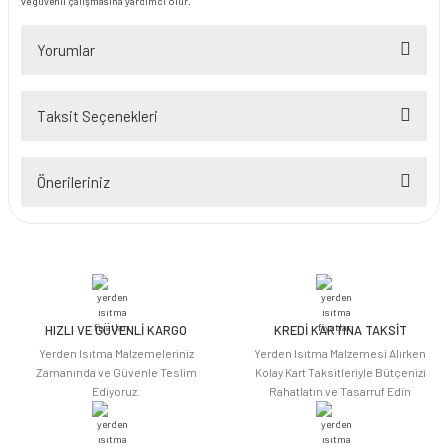
ve güvenli çalışmasına yardımcı olur.
Yorumlar
Taksit Seçenekleri
Bu ürüne ilk yorumu siz yapın!
Önerileriniz
Yorum Yaz
Bu ürünün fiyat bilgisi, resim, ürün açıklamalarında ve diğer konularda
yetersiz gördüğünüz noktaları öneri formunu kullanarak tarafımıza
iletebilirsiniz.
Görüş ve önerileriniz için teşekkür ederiz.
HIZLI VE GÜVENLİ KARGO
KREDİ KARTINA TAKSİT
Ürün resmi kalitesiz, bozuk veya görüntülenemiyor.
Yerden Isıtma Malzemeleriniz
Yerden Isıtma Malzemesi Alırken
Ürün açıklamasında eksik bilgiler bulunuyor.
Zamanında ve Güvenle Teslim
Kolay Kart Taksitleriyle Bütçenizi
Ediyoruz.
Rahatlatın ve Tasarruf Edin
Ürün bilgilerinde hatalar bulunuyor.
Ürün fiyatı diğer sitelerden daha pahalı.