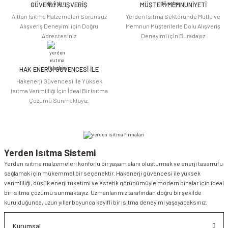
Bu ürüne benzer farklı alternatifler olmalı.
GÜVENLİ ALIŞVERİŞ
MÜŞTERİ MEMNUNİYETİ
Alttan Isıtma Malzemeleri Sorunsuz
Yerden Isıtma Sektöründe Mutlu ve
Alışveriş Deneyimi için Doğru
Memnun Müşterilerle Dolu Alışveriş
Adrestesiniz
Deneyimi için Buradayız
HAK ENERJİ GÜVENCESİ İLE
Gönder
Hakenerji Güvencesi İle Yüksek
Isıtma Verimliliği İçin İdeal Bir Isıtma
Çözümü Sunmaktayız.
Yerden Isıtma Sistemi
Yerden ısıtma malzemeleri konforlu bir yaşam alanı oluşturmak ve enerji tasarrufu
sağlamak için mükemmel bir seçenektir. Hakenerji güvencesi ile yüksek
verimliliği, düşük enerji tüketimi ve estetik görünümüyle modern binalar için ideal
bir ısıtma çözümü sunmaktayız. Uzmanlarımız tarafından doğru bir şekilde
kurulduğunda, uzun yıllar boyunca keyifli bir ısıtma deneyimi yaşayacaksınız.
Kurumsal