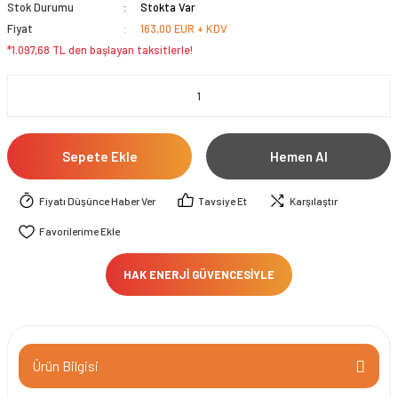
Stok Durumu
Stokta Var
Fiyat
163,00 EUR + KDV
*1.097,68 TL den başlayan taksitlerle!
Sepete Ekle
Hemen Al
Fiyatı Düşünce Haber Ver
Tavsiye Et
Karşılaştır
HAK ENERJİ GÜVENCESİYLE
Ürün Bilgisi