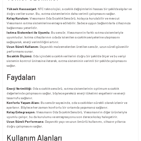
Yüksek Hassasiyet:
NTC teknolojisi, sıcaklık değişimlerini hassas bir şekilde algılar ve
doğru veriler sunar. Bu, ısıtma sistemlerinin daha verimli çalışmasını sağlar.
Kolay Kurulum:
Viessmann Oda Sıcaklık Sensörü, kolayca kurulabilir ve mevcut
Viessmann ısıtma sistemlerine entegre edilebilir. Sadece uygun bağlantılarla cihazınıza
bağlanması yeterlidir.
Isıtma Sistemleri ile Uyumlu:
Bu sensör, Viessmann’ın farklı ısıtma sistemleriyle
uyumludur. Isıtma cihazlarının odada istenilen sıcaklık seviyelerine ulaşmasını
sağlayarak, enerji verimliliğini artırır.
Uzun Süreli Kullanım:
Dayanıklı malzemelerden üretilen sensör, uzun süreli güvenilir
performans sunar.
Sıcaklık Ölçümü:
Oda içindeki sıcaklık verilerini doğru bir şekilde ölçer ve bu veriyi
sistemin kontrol ünitesine ileterek, ısıtma sisteminin verimli bir şekilde çalışmasını
sağlar.
Faydaları
Enerji Verimliliği:
Oda sıcaklık sensörü, ısıtma sistemlerinin optimum sıcaklık
değerlerinde çalışmasını sağlar, böylece gereksiz enerji tüketimi engellenir ve enerji
tasarrufu sağlanır.
Konforlu Yaşam Alanı:
Bu sensör sayesinde, oda sıcaklıkları sürekli olarak izlenir ve
ayarlanır. Böylece her zaman konforlu bir ortamda yaşamanız sağlanır.
Kolay Entegrasyon:
Viessmann Oda Sıcaklık Sensörü, Viessmann’ın diğer ürünleriyle
uyumlu çalışır, bu da kurulumu ve entegrasyonu son derece kolay hale getirir.
Uzun Süreli Performans:
Dayanıklı yapı ve uzun ömürlü kullanımı, cihazın yıllarca
doğru çalışmasını sağlar.
Kullanım Alanları