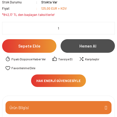
Stok Durumu
Stokta Var
Fiyat
125,00 EUR + KDV
*842,17 TL den başlayan taksitlerle!
Sepete Ekle
Hemen Al
Fiyatı Düşünce Haber Ver
Tavsiye Et
Karşılaştır
HAK ENERJİ GÜVENCESİYLE
Ürün Bilgisi