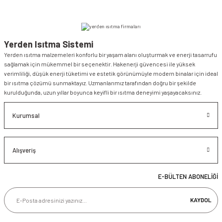
Yerden Isıtma Sistemi
Yerden ısıtma malzemeleri konforlu bir yaşam alanı oluşturmak ve enerji tasarrufu
sağlamak için mükemmel bir seçenektir. Hakenerji güvencesi ile yüksek
verimliliği, düşük enerji tüketimi ve estetik görünümüyle modern binalar için ideal
bir ısıtma çözümü sunmaktayız. Uzmanlarımız tarafından doğru bir şekilde
kurulduğunda, uzun yıllar boyunca keyifli bir ısıtma deneyimi yaşayacaksınız.
Kurumsal
Alışveriş
E-BÜLTEN ABONELİĞİ
KAYDOL