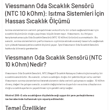
Viessmann Oda Sıcaklık Sensörü
(NTC 10 kOhm): Isıtma Sistemleri İçin
Hassas Sıcaklık Ölçümü
Isıtma sistemlerinin verimli çalışabilmesi ve konforlu bir ortam sağlanabilmesi için
sıcaklık ölçümünün doğru yapılması büyük önem taşır. Viessmann, bu ihtiyacı
karşılamak amacıyla Oda Sıcaklık Sensörü (NTC 10 kOhm) ürününü sunmaktadır. Bu
sensör, ısıtma sistemlerinin performansını optimize etmek ve enerji tasarrufu sağlamak
için yüksek hassasiyetle sıcaklık ölçümü yapar. İşte Viessmann Oda Sıcaklık Sensörü
hakkında bilmeniz gerekenler:
Viessmann Oda Sıcaklık Sensörü (NTC
10 kOhm) Nedir?
Viessmann Oda Sıcaklık Sensörü, NTC (Negatif Sıcaklık Katsayısı) teknolojisine sahip bir
sıcaklık sensörüdür. Bu sensör, ortam sıcaklığını doğru bir şekilde ölçer ve bu verileri
Viessmann ısıtma sistemlerine ileterek sistemin daha verimli çalışmasını sağlar. 10 kOhm
direnç değeri ile çalışan sensör, sıcaklık değişimlerine duyarlıdır ve ısıtma cihazlarının
doğru sıcaklık ayarlarını yapabilmesi için gerekli veriyi sağlar.
Vitotrol 200-E oda sıcaklığının ölçülebileceği uygun bir yere yerleştirilemez
ise beraberinde kullanmak için sipariş edilmelidir.
Temel Özellikler