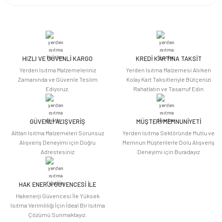
Bu ürünün fiyat bilgisi, resim, ürün açıklamalarında ve diğer konularda
yetersiz gördüğünüz noktaları öneri formunu kullanarak tarafımıza
iletebilirsiniz.
Görüş ve önerileriniz için teşekkür ederiz.
HIZLI VE GÜVENLİ KARGO
KREDİ KARTINA TAKSİT
Ürün resmi kalitesiz, bozuk veya görüntülenemiyor.
Yerden Isıtma Malzemeleriniz
Yerden Isıtma Malzemesi Alırken
Ürün açıklamasında eksik bilgiler bulunuyor.
Zamanında ve Güvenle Teslim
Kolay Kart Taksitleriyle Bütçenizi
Ediyoruz.
Rahatlatın ve Tasarruf Edin
Ürün bilgilerinde hatalar bulunuyor.
Ürün fiyatı diğer sitelerden daha pahalı.
Bu ürüne benzer farklı alternatifler olmalı.
GÜVENLİ ALIŞVERİŞ
MÜŞTERİ MEMNUNİYETİ
Alttan Isıtma Malzemeleri Sorunsuz
Yerden Isıtma Sektöründe Mutlu ve
Alışveriş Deneyimi için Doğru
Memnun Müşterilerle Dolu Alışveriş
Adrestesiniz
Deneyimi için Buradayız
HAK ENERJİ GÜVENCESİ İLE
Gönder
Hakenerji Güvencesi İle Yüksek
Isıtma Verimliliği İçin İdeal Bir Isıtma
Çözümü Sunmaktayız.