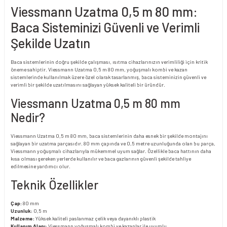
Viessmann Uzatma 0,5 m 80 mm:
Baca Sisteminizi Güvenli ve Verimli
Şekilde Uzatın
Baca sistemlerinin doğru şekilde çalışması, ısıtma cihazlarınızın verimliliği için kritik
öneme sahiptir. Viessmann Uzatma 0,5 m 80 mm, yoğuşmalı kombi ve kazan
sistemlerinde kullanılmak üzere özel olarak tasarlanmış, baca sisteminizin güvenli ve
verimli bir şekilde uzatılmasını sağlayan yüksek kaliteli bir üründür.
Viessmann Uzatma 0,5 m 80 mm
Nedir?
Viessmann Uzatma 0,5 m 80 mm, baca sistemlerinin daha esnek bir şekilde montajını
sağlayan bir uzatma parçasıdır. 80 mm çapında ve 0,5 metre uzunluğunda olan bu parça,
Viessmann yoğuşmalı cihazlarıyla mükemmel uyum sağlar. Özellikle baca hattının daha
kısa olması gereken yerlerde kullanılır ve baca gazlarının güvenli şekilde tahliye
edilmesine yardımcı olur.
Teknik Özellikler
Çap:
80 mm
Uzunluk:
0,5 m
Malzeme:
Yüksek kaliteli paslanmaz çelik veya dayanıklı plastik
Kullanım Alanı:
Viessmann yoğuşmalı kombi ve kazanlar ile uyumlu