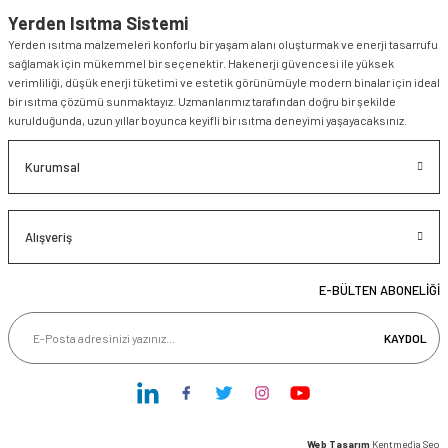
Yerden Isıtma Sistemi
Yerden ısıtma malzemeleri konforlu bir yaşam alanı oluşturmak ve enerji tasarrufu
sağlamak için mükemmel bir seçenektir. Hakenerji güvencesi ile yüksek
verimliliği, düşük enerji tüketimi ve estetik görünümüyle modern binalar için ideal
bir ısıtma çözümü sunmaktayız. Uzmanlarımız tarafından doğru bir şekilde
kurulduğunda, uzun yıllar boyunca keyifli bir ısıtma deneyimi yaşayacaksınız.
Kurumsal
Alışveriş
E-BÜLTEN ABONELİĞİ
KAYDOL
Web Tasarım
Kentmedia Seo