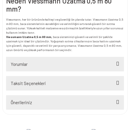
Neden Viessmann Uzatma 0,5 m 80
mm?
Viessmann, her bir ürününde kaliteyi ve güvenliği ön planda tutar. Viessmann Uzatma 0,5
m 80 mm, baca sistemlerinin esnekliğini ve verimliliğini artırarak güvenli bir ısıtma
çözümü sunar. Yüksek kaliteli malzeme ve sızdırmazlık özellikleriyle uzun yıllar sorunsuz
kullanım imkânı tanır.
Viessmann Uzatma 0,5 m 80 mm,
baca sisteminizi güvenli ve verimli bir şekilde
uzatmak için ideal bir çözümdür. Yoğuşmalı ısıtma cihazlarınızın baca hattını uzatmak
için güvenli, dayanıklı ve verimli bir parça arıyorsanız, Viessmann Uzatma 0,5 m 80 mm,
uzun ömürlü ve yüksek performanslı bir seçimdir.
Yorumlar
Taksit Seçenekleri
Bu ürüne ilk yorumu siz yapın!
Önerileriniz
Yorum Yaz
Bu ürünün fiyat bilgisi, resim, ürün açıklamalarında ve diğer konularda
yetersiz gördüğünüz noktaları öneri formunu kullanarak tarafımıza
iletebilirsiniz.