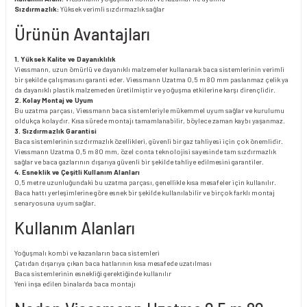
Sızdırmazlık:
Yüksek verimli sızdırmazlık sağlar
Ürünün Avantajları
1. Yüksek Kalite ve Dayanıklılık
Viessmann, uzun ömürlü ve dayanıklı malzemeler kullanarak baca sistemlerinin verimli
bir şekilde çalışmasını garanti eder. Viessmann Uzatma 0,5 m 80 mm paslanmaz çelik ya
da dayanıklı plastik malzemeden üretilmiştir ve yoğuşma etkilerine karşı dirençlidir.
2. Kolay Montaj ve Uyum
Bu uzatma parçası, Viessmann baca sistemleriyle mükemmel uyum sağlar ve kurulumu
oldukça kolaydır. Kısa sürede montajı tamamlanabilir, böylece zaman kaybı yaşanmaz.
3. Sızdırmazlık Garantisi
Baca sistemlerinin sızdırmazlık özellikleri, güvenli bir gaz tahliyesi için çok önemlidir.
Viessmann Uzatma 0,5 m 80 mm, özel conta teknolojisi sayesinde tam sızdırmazlık
sağlar ve baca gazlarının dışarıya güvenli bir şekilde tahliye edilmesini garantiler.
4. Esneklik ve Çeşitli Kullanım Alanları
0,5 metre uzunluğundaki bu uzatma parçası, genellikle kısa mesafeler için kullanılır.
Baca hattı yerleşimlerine göre esnek bir şekilde kullanılabilir ve birçok farklı montaj
senaryosuna uyum sağlar.
Kullanım Alanları
Yoğuşmalı kombi ve kazanların baca sistemleri
Çatıdan dışarıya çıkan baca hatlarının kısa mesafede uzatılması
Baca sistemlerinin esnekliği gerektiğinde kullanılır
Yeni inşa edilen binalarda baca montajı