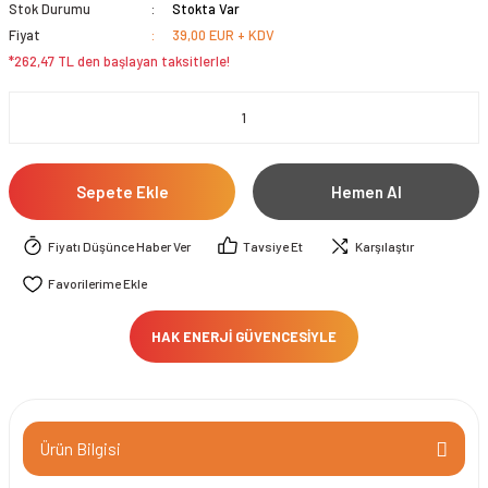
Stok Durumu
Stokta Var
Fiyat
39,00 EUR + KDV
*262,47 TL den başlayan taksitlerle!
Sepete Ekle
Hemen Al
Fiyatı Düşünce Haber Ver
Tavsiye Et
Karşılaştır
HAK ENERJİ GÜVENCESİYLE
Ürün Bilgisi