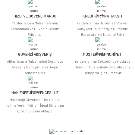
Görüş ve önerileriniz için teşekkür ederiz.
HIZLI VE GÜVENLİ KARGO
KREDİ KARTINA TAKSİT
Ürün resmi kalitesiz, bozuk veya görüntülenemiyor.
Yerden Isıtma Malzemeleriniz
Yerden Isıtma Malzemesi Alırken
Ürün açıklamasında eksik bilgiler bulunuyor.
Zamanında ve Güvenle Teslim
Kolay Kart Taksitleriyle Bütçenizi
Ediyoruz.
Rahatlatın ve Tasarruf Edin
Ürün bilgilerinde hatalar bulunuyor.
Ürün fiyatı diğer sitelerden daha pahalı.
Bu ürüne benzer farklı alternatifler olmalı.
GÜVENLİ ALIŞVERİŞ
MÜŞTERİ MEMNUNİYETİ
Alttan Isıtma Malzemeleri Sorunsuz
Yerden Isıtma Sektöründe Mutlu ve
Alışveriş Deneyimi için Doğru
Memnun Müşterilerle Dolu Alışveriş
Adrestesiniz
Deneyimi için Buradayız
HAK ENERJİ GÜVENCESİ İLE
Gönder
Hakenerji Güvencesi İle Yüksek
Isıtma Verimliliği İçin İdeal Bir Isıtma
Çözümü Sunmaktayız.