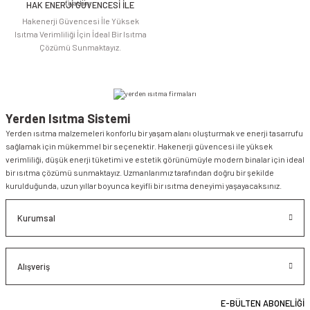
HAK ENERJİ GÜVENCESİ İLE
Gönder
Hakenerji Güvencesi İle Yüksek
Isıtma Verimliliği İçin İdeal Bir Isıtma
Çözümü Sunmaktayız.
Yerden Isıtma Sistemi
Yerden ısıtma malzemeleri konforlu bir yaşam alanı oluşturmak ve enerji tasarrufu
sağlamak için mükemmel bir seçenektir. Hakenerji güvencesi ile yüksek
verimliliği, düşük enerji tüketimi ve estetik görünümüyle modern binalar için ideal
bir ısıtma çözümü sunmaktayız. Uzmanlarımız tarafından doğru bir şekilde
kurulduğunda, uzun yıllar boyunca keyifli bir ısıtma deneyimi yaşayacaksınız.
Kurumsal
Alışveriş
E-BÜLTEN ABONELİĞİ