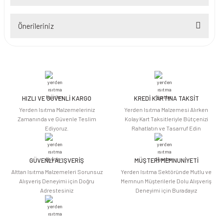
Bu ürüne ilk yorumu siz yapın!
Önerileriniz
Yorum Yaz
Bu ürünün fiyat bilgisi, resim, ürün açıklamalarında ve diğer konularda
yetersiz gördüğünüz noktaları öneri formunu kullanarak tarafımıza
iletebilirsiniz.
Görüş ve önerileriniz için teşekkür ederiz.
HIZLI VE GÜVENLİ KARGO
KREDİ KARTINA TAKSİT
Ürün resmi kalitesiz, bozuk veya görüntülenemiyor.
Yerden Isıtma Malzemeleriniz
Yerden Isıtma Malzemesi Alırken
Ürün açıklamasında eksik bilgiler bulunuyor.
Zamanında ve Güvenle Teslim
Kolay Kart Taksitleriyle Bütçenizi
Ediyoruz.
Rahatlatın ve Tasarruf Edin
Ürün bilgilerinde hatalar bulunuyor.
Ürün fiyatı diğer sitelerden daha pahalı.
Bu ürüne benzer farklı alternatifler olmalı.
GÜVENLİ ALIŞVERİŞ
MÜŞTERİ MEMNUNİYETİ
Alttan Isıtma Malzemeleri Sorunsuz
Yerden Isıtma Sektöründe Mutlu ve
Alışveriş Deneyimi için Doğru
Memnun Müşterilerle Dolu Alışveriş
Adrestesiniz
Deneyimi için Buradayız