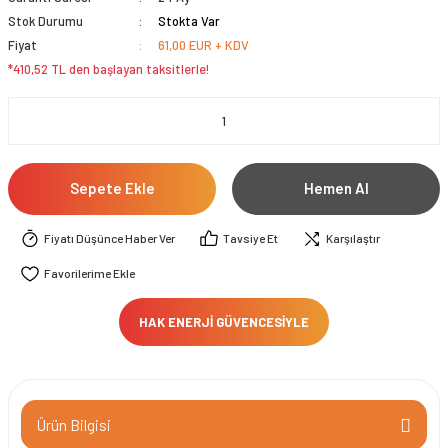
Stok Durumu
Stokta Var
Fiyat
61,00 EUR + KDV
*410,52 TL den başlayan taksitlerle!
Sepete Ekle
Hemen Al
Fiyatı Düşünce Haber Ver
Tavsiye Et
Karşılaştır
HAK ENERJİ GÜVENCESİYLE
Ürün Bilgisi