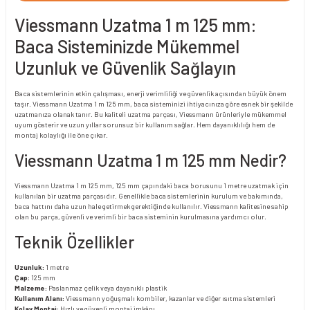
Viessmann Uzatma 1 m 125 mm:
Baca Sisteminizde Mükemmel
Uzunluk ve Güvenlik Sağlayın
Baca sistemlerinin etkin çalışması, enerji verimliliği ve güvenlik açısından büyük önem
taşır. Viessmann Uzatma 1 m 125 mm, baca sisteminizi ihtiyacınıza göre esnek bir şekilde
uzatmanıza olanak tanır. Bu kaliteli uzatma parçası, Viessmann ürünleriyle mükemmel
uyum gösterir ve uzun yıllar sorunsuz bir kullanım sağlar. Hem dayanıklılığı hem de
montaj kolaylığı ile öne çıkar.
Viessmann Uzatma 1 m 125 mm Nedir?
Viessmann Uzatma 1 m 125 mm, 125 mm çapındaki baca borusunu 1 metre uzatmak için
kullanılan bir uzatma parçasıdır. Genellikle baca sistemlerinin kurulum ve bakımında,
baca hattını daha uzun hale getirmek gerektiğinde kullanılır. Viessmann kalitesine sahip
olan bu parça, güvenli ve verimli bir baca sisteminin kurulmasına yardımcı olur.
Teknik Özellikler
Uzunluk:
1 metre
Çap:
125 mm
Malzeme:
Paslanmaz çelik veya dayanıklı plastik
Kullanım Alanı:
Viessmann yoğuşmalı kombiler, kazanlar ve diğer ısıtma sistemleri
Kolay Montaj:
Hızlı ve güvenli montaj imkânı