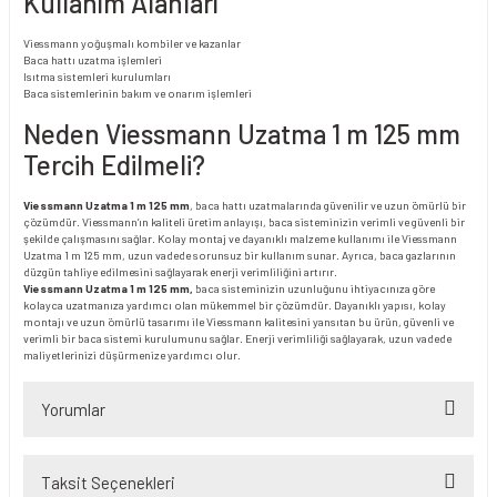
Kullanım Alanları
Viessmann yoğuşmalı kombiler ve kazanlar
Baca hattı uzatma işlemleri
Isıtma sistemleri kurulumları
Baca sistemlerinin bakım ve onarım işlemleri
Neden Viessmann Uzatma 1 m 125 mm
Tercih Edilmeli?
Viessmann Uzatma 1 m 125 mm
, baca hattı uzatmalarında güvenilir ve uzun ömürlü bir
çözümdür. Viessmann’ın kaliteli üretim anlayışı, baca sisteminizin verimli ve güvenli bir
şekilde çalışmasını sağlar. Kolay montaj ve dayanıklı malzeme kullanımı ile Viessmann
Uzatma 1 m 125 mm, uzun vadede sorunsuz bir kullanım sunar. Ayrıca, baca gazlarının
düzgün tahliye edilmesini sağlayarak enerji verimliliğini artırır.
Viessmann Uzatma 1 m 125 mm,
baca sisteminizin uzunluğunu ihtiyacınıza göre
kolayca uzatmanıza yardımcı olan mükemmel bir çözümdür. Dayanıklı yapısı, kolay
montajı ve uzun ömürlü tasarımı ile Viessmann kalitesini yansıtan bu ürün, güvenli ve
verimli bir baca sistemi kurulumunu sağlar. Enerji verimliliği sağlayarak, uzun vadede
maliyetlerinizi düşürmenize yardımcı olur.
Yorumlar
Taksit Seçenekleri