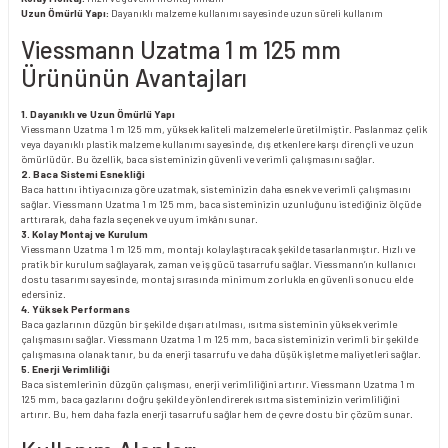
Uzun Ömürlü Yapı:
Dayanıklı malzeme kullanımı sayesinde uzun süreli kullanım
Viessmann Uzatma 1 m 125 mm
Ürününün Avantajları
1. Dayanıklı ve Uzun Ömürlü Yapı
Viessmann Uzatma 1 m 125 mm, yüksek kaliteli malzemelerle üretilmiştir. Paslanmaz çelik
veya dayanıklı plastik malzeme kullanımı sayesinde, dış etkenlere karşı dirençli ve uzun
ömürlüdür. Bu özellik, baca sisteminizin güvenli ve verimli çalışmasını sağlar.
2. Baca Sistemi Esnekliği
Baca hattını ihtiyacınıza göre uzatmak, sisteminizin daha esnek ve verimli çalışmasını
sağlar. Viessmann Uzatma 1 m 125 mm, baca sisteminizin uzunluğunu istediğiniz ölçüde
arttırarak, daha fazla seçenek ve uyum imkânı sunar.
3. Kolay Montaj ve Kurulum
Viessmann Uzatma 1 m 125 mm, montajı kolaylaştıracak şekilde tasarlanmıştır. Hızlı ve
pratik bir kurulum sağlayarak, zaman ve iş gücü tasarrufu sağlar. Viessmann’ın kullanıcı
dostu tasarımı sayesinde, montaj sırasında minimum zorlukla en güvenli sonucu elde
edersiniz.
4. Yüksek Performans
Baca gazlarının düzgün bir şekilde dışarı atılması, ısıtma sisteminin yüksek verimle
çalışmasını sağlar. Viessmann Uzatma 1 m 125 mm, baca sisteminizin verimli bir şekilde
çalışmasına olanak tanır, bu da enerji tasarrufu ve daha düşük işletme maliyetleri sağlar.
5. Enerji Verimliliği
Baca sistemlerinin düzgün çalışması, enerji verimliliğini artırır. Viessmann Uzatma 1 m
125 mm, baca gazlarını doğru şekilde yönlendirerek ısıtma sisteminizin verimliliğini
artırır. Bu, hem daha fazla enerji tasarrufu sağlar hem de çevre dostu bir çözüm sunar.