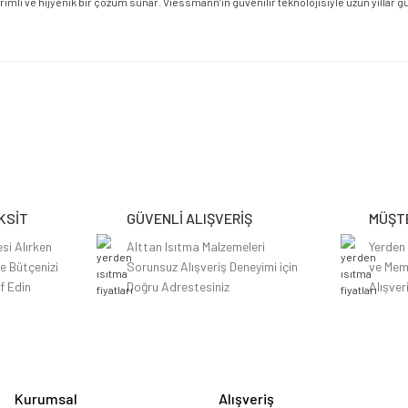
imli ve hijyenik bir çözüm sunar. Viessmann’ın güvenilir teknolojisiyle uzun yıllar güv
etersiz gördüğünüz noktaları öneri formunu kullanarak tarafımıza iletebilirsiniz.
Bu ürüne ilk yorumu siz yapın!
Yorum Yaz
KSİT
GÜVENLİ ALIŞVERİŞ
MÜŞTE
si Alırken
Alttan Isıtma Malzemeleri
Yerden
le Bütçenizi
Sorunsuz Alışveriş Deneyimi için
ve Mem
f Edin
Doğru Adrestesiniz
Alışver
Gönder
Kurumsal
Alışveriş