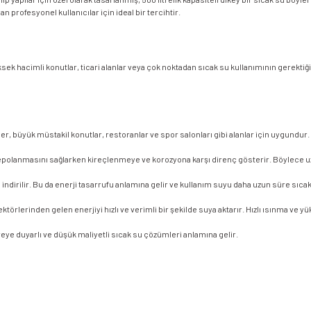
 profesyonel kullanıcılar için ideal bir tercihtir.
sek hacimli konutlar, ticari alanlar veya çok noktadan sıcak su kullanımının gerekt
ler, büyük müstakil konutlar, restoranlar ve spor salonları gibi alanlar için uygundur.
epolanmasını sağlarken kireçlenmeye ve korozyona karşı direnç gösterir. Böylece uzun
dirilir. Bu da enerji tasarrufu anlamına gelir ve kullanım suyu daha uzun süre sıcak 
örlerinden gelen enerjiyi hızlı ve verimli bir şekilde suya aktarır. Hızlı ısınma ve yü
eye duyarlı ve düşük maliyetli sıcak su çözümleri anlamına gelir.