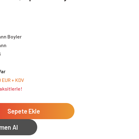
nn Boyler
ann
6
Var
0 EUR + KDV
aksitlerle!
Sepete Ekle
men Al