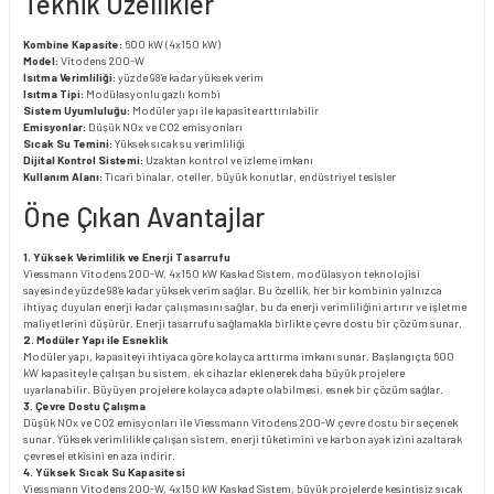
Teknik Özellikler
Kombine Kapasite:
600 kW (4x150 kW)
Model:
Vitodens 200-W
Isıtma Verimliliği:
yüzde 98’e kadar yüksek verim
Isıtma Tipi:
Modülasyonlu gazlı kombi
Sistem Uyumluluğu:
Modüler yapı ile kapasite arttırılabilir
Emisyonlar:
Düşük NOx ve CO2 emisyonları
Sıcak Su Temini:
Yüksek sıcak su verimliliği
Dijital Kontrol Sistemi:
Uzaktan kontrol ve izleme imkanı
Kullanım Alanı:
Ticari binalar, oteller, büyük konutlar, endüstriyel tesisler
Öne Çıkan Avantajlar
1. Yüksek Verimlilik ve Enerji Tasarrufu
Viessmann Vitodens 200-W, 4x150 kW Kaskad Sistem, modülasyon teknolojisi
sayesinde yüzde 98’e kadar yüksek verim sağlar. Bu özellik, her bir kombinin yalnızca
ihtiyaç duyulan enerji kadar çalışmasını sağlar, bu da enerji verimliliğini artırır ve işletme
maliyetlerini düşürür. Enerji tasarrufu sağlamakla birlikte çevre dostu bir çözüm sunar.
2. Modüler Yapı ile Esneklik
Modüler yapı, kapasiteyi ihtiyaca göre kolayca arttırma imkanı sunar. Başlangıçta 600
kW kapasiteyle çalışan bu sistem, ek cihazlar eklenerek daha büyük projelere
uyarlanabilir. Büyüyen projelere kolayca adapte olabilmesi, esnek bir çözüm sağlar.
3. Çevre Dostu Çalışma
Düşük NOx ve CO2 emisyonları ile Viessmann Vitodens 200-W çevre dostu bir seçenek
sunar. Yüksek verimlilikle çalışan sistem, enerji tüketimini ve karbon ayak izini azaltarak
çevresel etkisini en aza indirir.
4. Yüksek Sıcak Su Kapasitesi
Viessmann Vitodens 200-W, 4x150 kW Kaskad Sistem, büyük projelerde kesintisiz sıcak