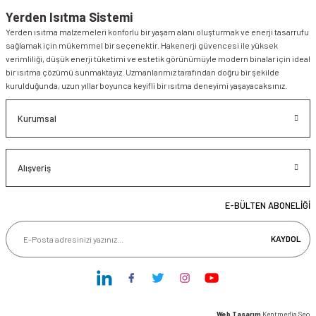
Yerden Isıtma Sistemi
Yerden ısıtma malzemeleri konforlu bir yaşam alanı oluşturmak ve enerji tasarrufu
sağlamak için mükemmel bir seçenektir. Hakenerji güvencesi ile yüksek
verimliliği, düşük enerji tüketimi ve estetik görünümüyle modern binalar için ideal
bir ısıtma çözümü sunmaktayız. Uzmanlarımız tarafından doğru bir şekilde
kurulduğunda, uzun yıllar boyunca keyifli bir ısıtma deneyimi yaşayacaksınız.
Kurumsal
Alışveriş
E-BÜLTEN ABONELİĞİ
KAYDOL
Web Tasarım
Kentmedia Seo