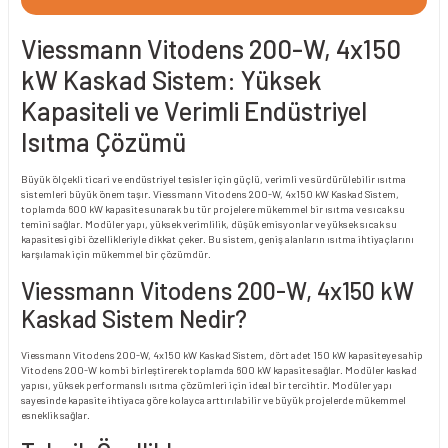
Viessmann Vitodens 200-W, 4x150
kW Kaskad Sistem: Yüksek
Kapasiteli ve Verimli Endüstriyel
Isıtma Çözümü
Büyük ölçekli ticari ve endüstriyel tesisler için güçlü, verimli ve sürdürülebilir ısıtma
sistemleri büyük önem taşır. Viessmann Vitodens 200-W, 4x150 kW Kaskad Sistem,
toplamda 600 kW kapasite sunarak bu tür projelere mükemmel bir ısıtma ve sıcak su
temini sağlar. Modüler yapı, yüksek verimlilik, düşük emisyonlar ve yüksek sıcak su
kapasitesi gibi özellikleriyle dikkat çeker. Bu sistem, geniş alanların ısıtma ihtiyaçlarını
karşılamak için mükemmel bir çözümdür.
Viessmann Vitodens 200-W, 4x150 kW
Kaskad Sistem Nedir?
Viessmann Vitodens 200-W, 4x150 kW Kaskad Sistem, dört adet 150 kW kapasiteye sahip
Vitodens 200-W kombi birleştirerek toplamda 600 kW kapasite sağlar. Modüler kaskad
yapısı, yüksek performanslı ısıtma çözümleri için ideal bir tercihtir. Modüler yapı
sayesinde kapasite ihtiyaca göre kolayca arttırılabilir ve büyük projelerde mükemmel
esneklik sağlar.