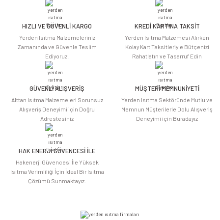
Görüş ve önerileriniz için teşekkür ederiz.
HIZLI VE GÜVENLİ KARGO
KREDİ KARTINA TAKSİT
Ürün resmi kalitesiz, bozuk veya görüntülenemiyor.
Yerden Isıtma Malzemeleriniz
Yerden Isıtma Malzemesi Alırken
Ürün açıklamasında eksik bilgiler bulunuyor.
Zamanında ve Güvenle Teslim
Kolay Kart Taksitleriyle Bütçenizi
Ediyoruz.
Rahatlatın ve Tasarruf Edin
Ürün bilgilerinde hatalar bulunuyor.
Ürün fiyatı diğer sitelerden daha pahalı.
Bu ürüne benzer farklı alternatifler olmalı.
GÜVENLİ ALIŞVERİŞ
MÜŞTERİ MEMNUNİYETİ
Alttan Isıtma Malzemeleri Sorunsuz
Yerden Isıtma Sektöründe Mutlu ve
Alışveriş Deneyimi için Doğru
Memnun Müşterilerle Dolu Alışveriş
Adrestesiniz
Deneyimi için Buradayız
HAK ENERJİ GÜVENCESİ İLE
Gönder
Hakenerji Güvencesi İle Yüksek
Isıtma Verimliliği İçin İdeal Bir Isıtma
Çözümü Sunmaktayız.