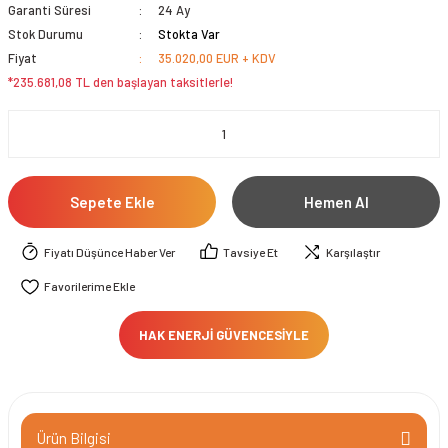
Garanti Süresi
24 Ay
Stok Durumu
Stokta Var
Fiyat
35.020,00 EUR + KDV
*235.681,08 TL den başlayan taksitlerle!
Sepete Ekle
Hemen Al
Fiyatı Düşünce Haber Ver
Tavsiye Et
Karşılaştır
HAK ENERJİ GÜVENCESİYLE
Ürün Bilgisi