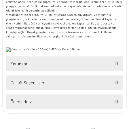
emisyonlar, yüksek sıcak su kapasitesi ve modüler yapı gibi özelliklerle, her büyüklükteki
projeye uyarlanabilir. Dijital kontrol sistemleri sayesinde, sistemin performansı sürekli
olarak izlenebilir ve optimize edilebilir.
Viessmann Vitodens 200-W, 4x150 kW Kaskad Sistem, büyük ticari ve endüstriyel
projeler için güçlü, enerji verimli ve güvenilir bir ısıtma çözümüdür. Yüksek kapasite,
enerji verimliliği, düşük emisyonlar ve yüksek sıcak su kapasitesi ile çevre dostu ve
ekonomik bir seçenek sunar. Modüler yapı ve uzaktan kontrol özellikleriyle kullanım
kolaylığı sağlar. Büyük projelerde kesintisiz performans ve uzun ömürlü kullanım
sağlayan bu sistem, her ihtimale karşı güçlü bir çözüm sunmaktadır.
Yorumlar
Taksit Seçenekleri
Bu ürüne ilk yorumu siz yapın!
Önerileriniz
Yorum Yaz
Bu ürünün fiyat bilgisi, resim, ürün açıklamalarında ve diğer konularda
yetersiz gördüğünüz noktaları öneri formunu kullanarak tarafımıza
iletebilirsiniz.