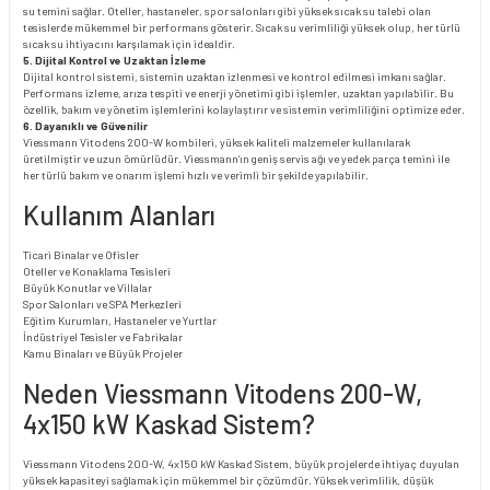
su temini sağlar. Oteller, hastaneler, spor salonları gibi yüksek sıcak su talebi olan
tesislerde mükemmel bir performans gösterir. Sıcak su verimliliği yüksek olup, her türlü
sıcak su ihtiyacını karşılamak için idealdir.
5. Dijital Kontrol ve Uzaktan İzleme
Dijital kontrol sistemi, sistemin uzaktan izlenmesi ve kontrol edilmesi imkanı sağlar.
Performans izleme, arıza tespiti ve enerji yönetimi gibi işlemler, uzaktan yapılabilir. Bu
özellik, bakım ve yönetim işlemlerini kolaylaştırır ve sistemin verimliliğini optimize eder.
6. Dayanıklı ve Güvenilir
Viessmann Vitodens 200-W kombileri, yüksek kaliteli malzemeler kullanılarak
üretilmiştir ve uzun ömürlüdür. Viessmann’ın geniş servis ağı ve yedek parça temini ile
her türlü bakım ve onarım işlemi hızlı ve verimli bir şekilde yapılabilir.
Kullanım Alanları
Ticari Binalar ve Ofisler
Oteller ve Konaklama Tesisleri
Büyük Konutlar ve Villalar
Spor Salonları ve SPA Merkezleri
Eğitim Kurumları, Hastaneler ve Yurtlar
İndüstriyel Tesisler ve Fabrikalar
Kamu Binaları ve Büyük Projeler
Neden Viessmann Vitodens 200-W,
4x150 kW Kaskad Sistem?
Viessmann Vitodens 200-W, 4x150 kW Kaskad Sistem, büyük projelerde ihtiyaç duyulan
yüksek kapasiteyi sağlamak için mükemmel bir çözümdür. Yüksek verimlilik, düşük