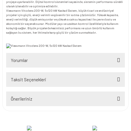
projeye uyarlanabilir. Dijital kontrol sistemleri sayesinde, sistemin performansı sürekli
olarak izlenebilir ve optimize edilebilir.
Viessmann Vitodens 200-W, 5x120 kW Kaskad Sistem, büyük ticari ve endüstriyel
projeler için güçlü, enerji verimli ve güvenilir bir ısıtma çözümüdür. Yüksek kapasite,
enerji verimliliği, düşük emisyonlar ve yüksek sıcak su kapasitesi ile çevre dostu ve
ekonomik bir seçenek sunar. Modüler yapı ve uzaktan kontrol özellikleriyle kullanım
kolaylığı sağlar. Büyük projelerde kesintisiz performans ve uzun ömürlü kullanım
sağlayan bu sistem, her ihtimale karşı güçlü bir çözüm sunmaktadır.
Yorumlar
Taksit Seçenekleri
Bu ürüne ilk yorumu siz yapın!
Önerileriniz
Yorum Yaz
Bu ürünün fiyat bilgisi, resim, ürün açıklamalarında ve diğer konularda
yetersiz gördüğünüz noktaları öneri formunu kullanarak tarafımıza
iletebilirsiniz.
Görüş ve önerileriniz için teşekkür ederiz.