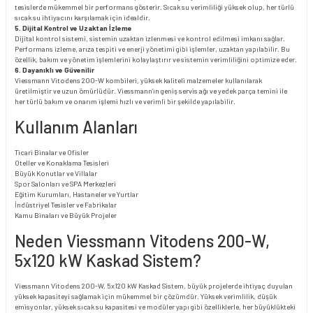
tesislerde mükemmel bir performans gösterir. Sıcak su verimliliği yüksek olup, her türlü
sıcak su ihtiyacını karşılamak için idealdir.
5. Dijital Kontrol ve Uzaktan İzleme
Dijital kontrol sistemi, sistemin uzaktan izlenmesi ve kontrol edilmesi imkanı sağlar.
Performans izleme, arıza tespiti ve enerji yönetimi gibi işlemler, uzaktan yapılabilir. Bu
özellik, bakım ve yönetim işlemlerini kolaylaştırır ve sistemin verimliliğini optimize eder.
6. Dayanıklı ve Güvenilir
Viessmann Vitodens 200-W kombileri, yüksek kaliteli malzemeler kullanılarak
üretilmiştir ve uzun ömürlüdür. Viessmann’ın geniş servis ağı ve yedek parça temini ile
her türlü bakım ve onarım işlemi hızlı ve verimli bir şekilde yapılabilir.
Kullanım Alanları
Ticari Binalar ve Ofisler
Oteller ve Konaklama Tesisleri
Büyük Konutlar ve Villalar
Spor Salonları ve SPA Merkezleri
Eğitim Kurumları, Hastaneler ve Yurtlar
İndüstriyel Tesisler ve Fabrikalar
Kamu Binaları ve Büyük Projeler
Neden Viessmann Vitodens 200-W,
5x120 kW Kaskad Sistem?
Viessmann Vitodens 200-W, 5x120 kW Kaskad Sistem, büyük projelerde ihtiyaç duyulan
yüksek kapasiteyi sağlamak için mükemmel bir çözümdür. Yüksek verimlilik, düşük
emisyonlar, yüksek sıcak su kapasitesi ve modüler yapı gibi özelliklerle, her büyüklükteki