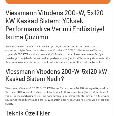
Viessmann Vitodens 200-W, 5x120
kW Kaskad Sistem: Yüksek
Performanslı ve Verimli Endüstriyel
Isıtma Çözümü
Gelişmiş ticari ve endüstriyel tesisler için güçlü, verimli ve sürdürülebilir ısıtma
sistemleri büyük önem taşır. Viessmann Vitodens 200-W, 5x120 kW Kaskad Sistem,
toplamda 600 kW kapasite sunarak büyük binalar, oteller, hastaneler ve endüstriyel
tesisler gibi projelerde mükemmel bir performans sağlar. Modüler yapı, yüksek verimlilik,
düşük emisyonlar ve kesintisiz sıcak su temini gibi üstün özellikleriyle dikkat çeker.
Viessmann Vitodens 200-W, 5x120 kW
Kaskad Sistem Nedir?
Viessmann Vitodens 200-W, 5x120 kW Kaskad Sistem, beş adet 120 kW kapasiteye sahip
Vitodens 200-W kombi birleştirerek toplamda 600 kW kapasite sağlar. Modüler kaskad
yapısı, yüksek performanslı ısıtma çözümleri için mükemmel bir tercihtir. Modüler yapı
sayesinde kapasite ihtiyaca göre kolayca arttırılabilir ve büyük projelerde yüksek esneklik
sunar.
Teknik Özellikler