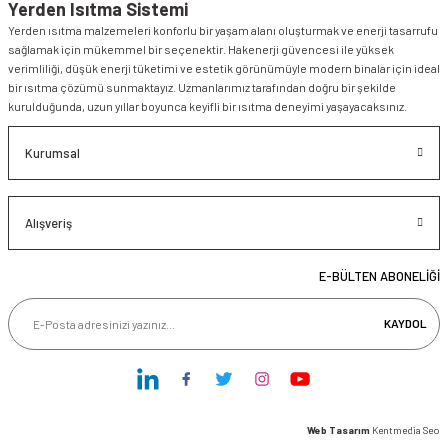
Yerden Isıtma Sistemi
Yerden ısıtma malzemeleri konforlu bir yaşam alanı oluşturmak ve enerji tasarrufu
sağlamak için mükemmel bir seçenektir. Hakenerji güvencesi ile yüksek
verimliliği, düşük enerji tüketimi ve estetik görünümüyle modern binalar için ideal
bir ısıtma çözümü sunmaktayız. Uzmanlarımız tarafından doğru bir şekilde
kurulduğunda, uzun yıllar boyunca keyifli bir ısıtma deneyimi yaşayacaksınız.
Kurumsal
Alışveriş
E-BÜLTEN ABONELİĞİ
KAYDOL
Web Tasarım
Kentmedia Seo