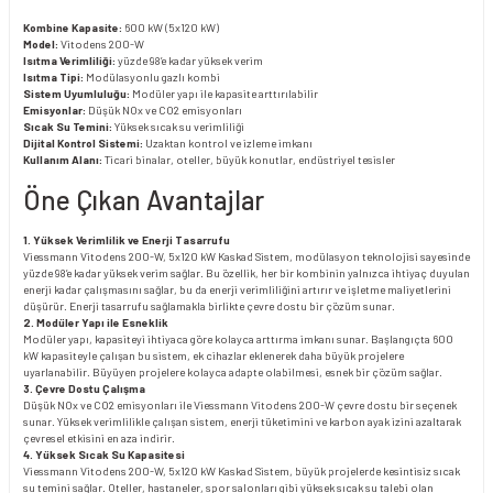
Kombine Kapasite:
600 kW (5x120 kW)
Model:
Vitodens 200-W
Isıtma Verimliliği:
yüzde 98’e kadar yüksek verim
Isıtma Tipi:
Modülasyonlu gazlı kombi
Sistem Uyumluluğu:
Modüler yapı ile kapasite arttırılabilir
Emisyonlar:
Düşük NOx ve CO2 emisyonları
Sıcak Su Temini:
Yüksek sıcak su verimliliği
Dijital Kontrol Sistemi:
Uzaktan kontrol ve izleme imkanı
Kullanım Alanı:
Ticari binalar, oteller, büyük konutlar, endüstriyel tesisler
Öne Çıkan Avantajlar
1. Yüksek Verimlilik ve Enerji Tasarrufu
Viessmann Vitodens 200-W, 5x120 kW Kaskad Sistem, modülasyon teknolojisi sayesinde
yüzde 98’e kadar yüksek verim sağlar. Bu özellik, her bir kombinin yalnızca ihtiyaç duyulan
enerji kadar çalışmasını sağlar, bu da enerji verimliliğini artırır ve işletme maliyetlerini
düşürür. Enerji tasarrufu sağlamakla birlikte çevre dostu bir çözüm sunar.
2. Modüler Yapı ile Esneklik
Modüler yapı, kapasiteyi ihtiyaca göre kolayca arttırma imkanı sunar. Başlangıçta 600
kW kapasiteyle çalışan bu sistem, ek cihazlar eklenerek daha büyük projelere
uyarlanabilir. Büyüyen projelere kolayca adapte olabilmesi, esnek bir çözüm sağlar.
3. Çevre Dostu Çalışma
Düşük NOx ve CO2 emisyonları ile Viessmann Vitodens 200-W çevre dostu bir seçenek
sunar. Yüksek verimlilikle çalışan sistem, enerji tüketimini ve karbon ayak izini azaltarak
çevresel etkisini en aza indirir.
4. Yüksek Sıcak Su Kapasitesi
Viessmann Vitodens 200-W, 5x120 kW Kaskad Sistem, büyük projelerde kesintisiz sıcak
su temini sağlar. Oteller, hastaneler, spor salonları gibi yüksek sıcak su talebi olan