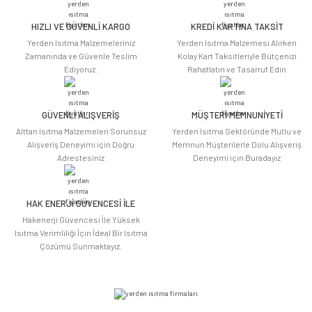
HIZLI VE GÜVENLİ KARGO
KREDİ KARTINA TAKSİT
Ürün resmi kalitesiz, bozuk veya görüntülenemiyor.
Yerden Isıtma Malzemeleriniz
Yerden Isıtma Malzemesi Alırken
Ürün açıklamasında eksik bilgiler bulunuyor.
Zamanında ve Güvenle Teslim
Kolay Kart Taksitleriyle Bütçenizi
Ediyoruz.
Rahatlatın ve Tasarruf Edin
Ürün bilgilerinde hatalar bulunuyor.
Ürün fiyatı diğer sitelerden daha pahalı.
Bu ürüne benzer farklı alternatifler olmalı.
GÜVENLİ ALIŞVERİŞ
MÜŞTERİ MEMNUNİYETİ
Alttan Isıtma Malzemeleri Sorunsuz
Yerden Isıtma Sektöründe Mutlu ve
Alışveriş Deneyimi için Doğru
Memnun Müşterilerle Dolu Alışveriş
Adrestesiniz
Deneyimi için Buradayız
HAK ENERJİ GÜVENCESİ İLE
Gönder
Hakenerji Güvencesi İle Yüksek
Isıtma Verimliliği İçin İdeal Bir Isıtma
Çözümü Sunmaktayız.