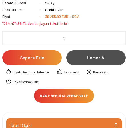
Garanti Süresi
24 Ay
Stok Durumu
Stokta Var
Fiyat
39.255,00 EUR + KDV
*264.474,96 TL den başlayan taksitlerle!
Sepete Ekle
Hemen Al
Fiyatı Düşünce Haber Ver
Tavsiye Et
Karşılaştır
HAK ENERJİ GÜVENCESİYLE
Ürün Bilgisi