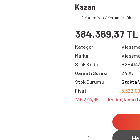
Kazan
0 Yorum Yap / Yorumları Oku
384.369,37 TL
Kategori
Viessma
Marka
Viessm
Stok Kodu
B2HAI4
Garanti Süresi
24 Ay
Stok Durumu
Stokta 
Fiyat
5.822,0
*39.224,89 TL den başlayan ta
He