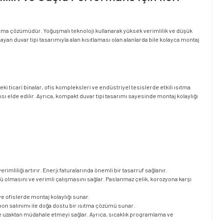
tma çözümüdür. Yoğuşmalı teknoloji kullanarak yüksek verimlilik ve düşük
n duvar tipi tasarımıyla alan kısıtlaması olan alanlarda bile kolayca montaj
 ticari binalar, ofis kompleksleri ve endüstriyel tesislerde etkili ısıtma
ısı elde edilir. Ayrıca, kompakt duvar tipi tasarımı sayesinde montaj kolaylığı
imliliği artırır. Enerji faturalarında önemli bir tasarruf sağlanır.
ü olmasını ve verimli çalışmasını sağlar. Paslanmaz çelik, korozyona karşı
ve ofislerde montaj kolaylığı sunar.
on salınımı ile doğa dostu bir ısıtma çözümü sunar.
nde uzaktan müdahale etmeyi sağlar. Ayrıca, sıcaklık programlama ve