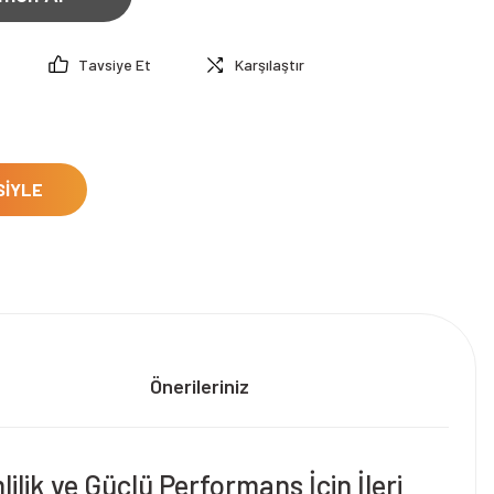
Tavsiye Et
Karşılaştır
SİYLE
Önerileriniz
ik ve Güçlü Performans İçin İleri