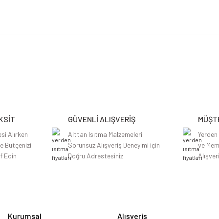
etersiz gördüğünüz noktaları öneri formunu kullanarak tarafımıza iletebilirsiniz.
Bu ürüne ilk yorumu siz yapın!
Yorum Yaz
KSİT
GÜVENLİ ALIŞVERİŞ
MÜŞTE
si Alırken
Alttan Isıtma Malzemeleri
Yerden
le Bütçenizi
Sorunsuz Alışveriş Deneyimi için
ve Mem
f Edin
Doğru Adrestesiniz
Alışver
Gönder
Kurumsal
Alışveriş