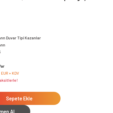
nn Duvar Tipi Kazanlar
ann
3
Var
0 EUR + KDV
ksitlerle!
Sepete Ekle
men Al