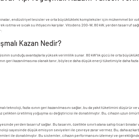
inalar, endüstriyel tesisler ve orta büyüklükteki kompleksler için mükemmel bir ısı
ıtma ve sıcak su ihtiyacını karşılar. Vitodens 200-W, 80 kW, yerden tasarruf sağlaya
r:
şmalı Kazan Nedir?
nin sunduğu avantajlarla yüksek verimlilik sunar. 80 kW’lık gücü ile orta büyüklükteki
sının geri kazanılmasına olanak tanır, böylece daha düşük enerji tüketimiyle daha fazla 
 teknoloji, fazla ısının geri kazanılmasını sağlar, bu da yakıt tüketimini düşürür ve ver
elikten üretilmiş yoğuşma ısı değiştiricisi ile donatılmıştır. Bu, cihazın uzun ömürl
sinde yerden tasarruf sağlar. Bu tasarım, özellikle sınırlı alana sahip ticari binalar 
noloji sayesinde düşük emisyon seviyeleri ile çevreye zarar vermez. Bu, daha az karb
temleri ile donatılmıştır. Bu sistemler, cihazın performansını izlemeyi ve gerektiği