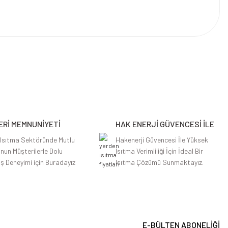
Rİ MEMNUNİYETİ
HAK ENERJİ GÜVENCESİ İLE
 Isıtma Sektöründe Mutlu
Hakenerji Güvencesi İle Yüksek
nun Müşterilerle Dolu
Isıtma Verimliliği İçin İdeal Bir
iş Deneyimi için Buradayız
Isıtma Çözümü Sunmaktayız.
E-BÜLTEN ABONELİĞİ