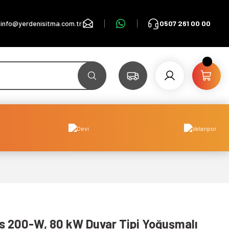
info@yerdenisitma.com.tr
0507 261 00 00
 200-W, 80 kW Duvar Tipi Yoğuşmalı