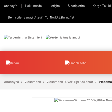
Anasayfa
Hakkımızda
İletişim
Siparişlerim
Kargo Takibi
Demirciler Sanayi Sitesi 1. Yol No:10 Z.Burnu/İst
Anasayfa
Viessmann
Viessmann Duvar Tipi Kazanlar
Viessma