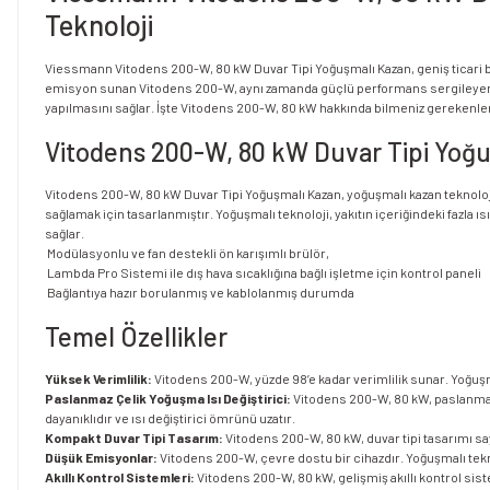
Teknoloji
Viessmann Vitodens 200-W, 80 kW Duvar Tipi Yoğuşmalı Kazan, geniş ticari b
emisyon sunan Vitodens 200-W, aynı zamanda güçlü performans sergileyerek ıs
yapılmasını sağlar. İşte Vitodens 200-W, 80 kW hakkında bilmeniz gerekenle
Vitodens 200-W, 80 kW Duvar Tipi Yoğu
Vitodens 200-W, 80 kW Duvar Tipi Yoğuşmalı Kazan, yoğuşmalı kazan teknolojisi
sağlamak için tasarlanmıştır. Yoğuşmalı teknoloji, yakıtın içeriğindeki fazla ı
sağlar.
Modülasyonlu ve fan destekli ön karışımlı brülör,
Lambda Pro Sistemi ile dış hava sıcaklığına bağlı işletme için kontrol paneli
Bağlantıya hazır borulanmış ve kablolanmış durumda
Temel Özellikler
Yüksek Verimlilik:
Vitodens 200-W, yüzde 98’e kadar verimlilik sunar. Yoğuşmalı
Paslanmaz Çelik Yoğuşma Isı Değiştirici:
Vitodens 200-W, 80 kW, paslanmaz ç
dayanıklıdır ve ısı değiştirici ömrünü uzatır.
Kompakt Duvar Tipi Tasarım:
Vitodens 200-W, 80 kW, duvar tipi tasarımı saye
Düşük Emisyonlar:
Vitodens 200-W, çevre dostu bir cihazdır. Yoğuşmalı tek
Akıllı Kontrol Sistemleri:
Vitodens 200-W, 80 kW, gelişmiş akıllı kontrol sis