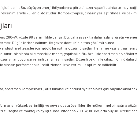
etilebilir. Bu, büyüyen enerji ihtiyaçlarına göre cihazın kapasitesini artırmayı sağl
eksinimleriyle kullanıcı dostudur. Kompakt yapısı, cihazın yerleştirilmesi ve bakım
ları
 200-W, yüzde 98 verimlilikle çalışır. Bu, daha az yakıtla daha fazla ısı üretir ve ener
ermez. Düşük karbon salınımı ile çevre dostu bir ısıtma çözümü sunar.
r ve endüstriyel tesisler için güçlü bir ısıtma çözümü sağlar. Hem merkezi ısıtma he
 sınırlı alanlarda bile rahatlıkla montaj yapılabilir. Bu, özellikle apartmanlar, ofisler v
 uzun yıllar boyunca verimli çalışmasını sağlar. Düzenli bakım ile cihazın ömrü daha d
 cihazın performansı sürekli izlenebilir ve verimlilik optimize edilebilir.
inalar, apartman kompleksleri, ofis binaları ve endüstriyel tesisler gibi büyük alanlar
rformansı, yüksek verimliliği ve çevre dostu özellikleri ile mükemmel bir ısıtma çöz
ufu sağlar ve montaj kolaylığı sunar. Vitodens 200-W, 80 kW, orta büyüklükteki ticari 