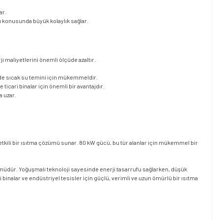
ar.
ı konusunda büyük kolaylık sağlar.
ji maliyetlerini önemli ölçüde azaltır.
m de sıcak su temini için mükemmeldir.
e ticari binalar için önemli bir avantajdır.
a uzar.
da etkili bir ısıtma çözümü sunar. 80 kW gücü, bu tür alanlar için mükemmel bir
ümüdür. Yoğuşmalı teknoloji sayesinde enerji tasarrufu sağlarken, düşük
binalar ve endüstriyel tesisler için güçlü, verimli ve uzun ömürlü bir ısıtma