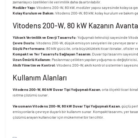
zamanlayıcı özellikleri ile verimlilik daha da artırılabilir.
Modüler Yapı:
Vitodens 200-W, 80 kW, modüler yapısı sayesinde kolayca genişl
Kolay Kurulum ve Bakım:
Vitodens 200-W, 80 kW, kolay kurulum ve bakım ger
Vitodens 200-W, 80 kW Kazanın Avantaj
Yüksek Verimlilik ve Enerji Tasarrufu:
Yoğuşmalı teknoloji sayesinde Vitodens
Çevre Dostu:
Vitodens 200-W, düşük emisyon seviyeleri ile çevreye zarar v
Güçlü Performans:
80 kW gücü ile, orta büyüklükteki ticari binalar, ofisle
Kompakt ve Yer Tasarrufu Sağlayan Tasarım:
Duvar tipi tasarımı sayesinde,
Uzun Ömürlü Kullanım:
Paslanmaz çelikten yapılan yoğuşma ısı değiştiricisi,
Akıllı Yönetim ve Kontrol:
Vitodens 200-W, akıllı kontrol sistemleri sayesinde
Kullanım Alanları
Vitodens 200-W, 80 kW Duvar Tipi Yoğuşmalı Kazan
, orta ölçekli ticari b
ısıtma çözümü sunar.
Viessmann Vitodens 200-W, 80 kW Duvar Tipi Yoğuşmalı Kazan
, güçlü pe
emisyonlarla çevreye duyarlı bir kullanım sunar. Kompakt tasarımı, yer tasarr
çözümü arayan kullanıcılar için mükemmel bir tercihtir.