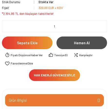
Stok Durumu
Stokta Var
Fiyat
320,00 EUR + KDV
*2.154,95 TL den başlayan taksitlerle!
Sepete Ekle
Hemen Al
Fiyatı Düşünce Haber Ver
Tavsiye Et
Karşılaştır
HAK ENERJİ GÜVENCESİYLE
Ürün Bilgisi