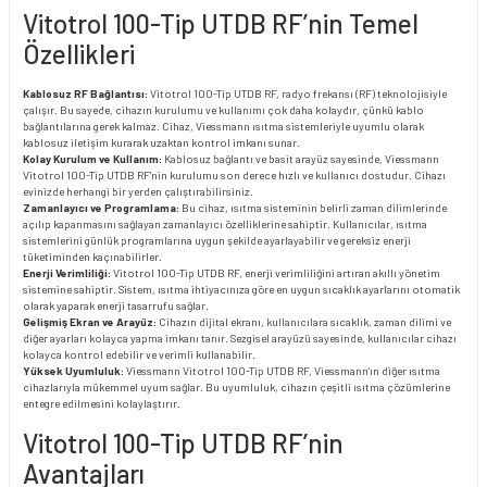
Vitotrol 100-Tip UTDB RF’nin Temel
Özellikleri
Kablosuz RF Bağlantısı:
Vitotrol 100-Tip UTDB RF, radyo frekansı (RF) teknolojisiyle
çalışır. Bu sayede, cihazın kurulumu ve kullanımı çok daha kolaydır, çünkü kablo
bağlantılarına gerek kalmaz. Cihaz, Viessmann ısıtma sistemleriyle uyumlu olarak
kablosuz iletişim kurarak uzaktan kontrol imkanı sunar.
Kolay Kurulum ve Kullanım:
Kablosuz bağlantı ve basit arayüz sayesinde, Viessmann
Vitotrol 100-Tip UTDB RF’nin kurulumu son derece hızlı ve kullanıcı dostudur. Cihazı
evinizde herhangi bir yerden çalıştırabilirsiniz.
Zamanlayıcı ve Programlama:
Bu cihaz, ısıtma sisteminin belirli zaman dilimlerinde
açılıp kapanmasını sağlayan zamanlayıcı özelliklerine sahiptir. Kullanıcılar, ısıtma
sistemlerini günlük programlarına uygun şekilde ayarlayabilir ve gereksiz enerji
tüketiminden kaçınabilirler.
Enerji Verimliliği:
Vitotrol 100-Tip UTDB RF, enerji verimliliğini artıran akıllı yönetim
sistemine sahiptir. Sistem, ısıtma ihtiyacınıza göre en uygun sıcaklık ayarlarını otomatik
olarak yaparak enerji tasarrufu sağlar.
Gelişmiş Ekran ve Arayüz:
Cihazın dijital ekranı, kullanıcılara sıcaklık, zaman dilimi ve
diğer ayarları kolayca yapma imkanı tanır. Sezgisel arayüzü sayesinde, kullanıcılar cihazı
kolayca kontrol edebilir ve verimli kullanabilir.
Yüksek Uyumluluk:
Viessmann Vitotrol 100-Tip UTDB RF, Viessmann’ın diğer ısıtma
cihazlarıyla mükemmel uyum sağlar. Bu uyumluluk, cihazın çeşitli ısıtma çözümlerine
entegre edilmesini kolaylaştırır.
Vitotrol 100-Tip UTDB RF’nin
Avantajları