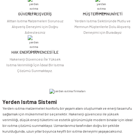
Ürün fiyatı diğer sitelerden daha pahalı.
Bu ürüne benzer farklı alternatifler olmalı.
GÜVENLİ ALIŞVERİŞ
MÜŞTERİ MEMNUNİYETİ
Alttan Isıtma Malzemeleri Sorunsuz
Yerden Isıtma Sektöründe Mutlu ve
Alışveriş Deneyimi için Doğru
Memnun Müşterilerle Dolu Alışveriş
Adrestesiniz
Deneyimi için Buradayız
HAK ENERJİ GÜVENCESİ İLE
Gönder
Hakenerji Güvencesi İle Yüksek
Isıtma Verimliliği İçin İdeal Bir Isıtma
Çözümü Sunmaktayız.
Yerden Isıtma Sistemi
Yerden ısıtma malzemeleri konforlu bir yaşam alanı oluşturmak ve enerji tasarrufu
sağlamak için mükemmel bir seçenektir. Hakenerji güvencesi ile yüksek
verimliliği, düşük enerji tüketimi ve estetik görünümüyle modern binalar için ideal
bir ısıtma çözümü sunmaktayız. Uzmanlarımız tarafından doğru bir şekilde
kurulduğunda, uzun yıllar boyunca keyifli bir ısıtma deneyimi yaşayacaksınız.