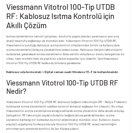
Viessmann Vitotrol 100-Tip UTDB
RF: Kablosuz Isıtma Kontrolü için
Akıllı Çözüm
Isıtma sistemlerinin verimli çalışması, konforlu yaşam alanları yaratmanın yanı sıra
enerji tasarrufu sağlamayı da mümkün kılar. Viessmann Vitotrol 100-Tip UTDB RF,
Viessmann’ın sunduğu kablosuz ısıtma kontrol cihazlarından biridir ve kullanıcılara
ısıtma sistemlerini kolayca yönetebilme imkanı sunar. Kablosuz iletişim teknolojisini
kullanarak, geleneksel ısıtma sistemlerini daha verimli ve kullanıcı dostu hale getiren bu
cihaz, hem modern hem de pratik bir çözüm arayanlar için idealdir. İşte Viessmann
Vitotrol 100-Tip UTDB RF hakkında bilmeniz gerekenler.
Kablosuz oda termostatı + Dijital zaman saati Vitodens 111-F ile kullanılmalıdır.
Viessmann Vitotrol 100-Tip UTDB RF
Nedir?
Viessmann Vitotrol 100-Tip UTDB RF, kablosuz bağlantı teknolojisi (RF - Radyo Frekansı)
kullanarak ısıtma sistemlerini uzaktan kontrol etmenizi sağlayan bir cihazdır. Bu cihaz,
Viessmann’ın ısıtma sistemlerine entegre edilerek ısıtma yönetimini daha esnek ve kolay
hale getirir. RF teknolojisi sayesinde kablo bağlantılarına gerek kalmadan, ısıtma
sistemini herhangi bir noktadan kontrol edebilmeniz mümkün olur. Kullanıcı dostu
arayüzü ve gelişmiş fonksiyonlarıyla Vitotrol 100-Tip UTDB RF, enerji verimliliğini
artırırken aynı zamanda konforu da üst düzeye çıkarır.