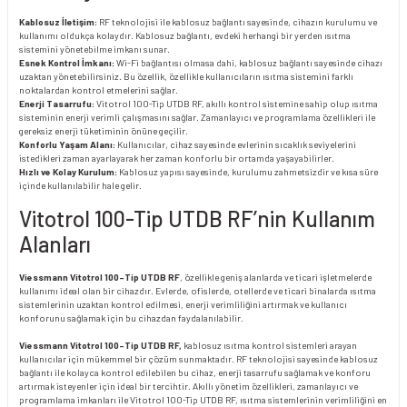
Kablosuz İletişim:
RF teknolojisi ile kablosuz bağlantı sayesinde, cihazın kurulumu ve
kullanımı oldukça kolaydır. Kablosuz bağlantı, evdeki herhangi bir yerden ısıtma
sistemini yönetebilme imkanı sunar.
Esnek Kontrol İmkanı:
Wi-Fi bağlantısı olmasa dahi, kablosuz bağlantı sayesinde cihazı
uzaktan yönetebilirsiniz. Bu özellik, özellikle kullanıcıların ısıtma sistemini farklı
noktalardan kontrol etmelerini sağlar.
Enerji Tasarrufu:
Vitotrol 100-Tip UTDB RF, akıllı kontrol sistemine sahip olup ısıtma
sisteminin enerji verimli çalışmasını sağlar. Zamanlayıcı ve programlama özellikleri ile
gereksiz enerji tüketiminin önüne geçilir.
Konforlu Yaşam Alanı:
Kullanıcılar, cihaz sayesinde evlerinin sıcaklık seviyelerini
istedikleri zaman ayarlayarak her zaman konforlu bir ortamda yaşayabilirler.
Hızlı ve Kolay Kurulum:
Kablosuz yapısı sayesinde, kurulumu zahmetsizdir ve kısa süre
içinde kullanılabilir hale gelir.
Vitotrol 100-Tip UTDB RF’nin Kullanım
Alanları
Viessmann Vitotrol 100-Tip UTDB RF
, özellikle geniş alanlarda ve ticari işletmelerde
kullanımı ideal olan bir cihazdır. Evlerde, ofislerde, otellerde ve ticari binalarda ısıtma
sistemlerinin uzaktan kontrol edilmesi, enerji verimliliğini artırmak ve kullanıcı
konforunu sağlamak için bu cihazdan faydalanılabilir.
Viessmann Vitotrol 100-Tip UTDB RF,
kablosuz ısıtma kontrol sistemleri arayan
kullanıcılar için mükemmel bir çözüm sunmaktadır. RF teknolojisi sayesinde kablosuz
bağlantı ile kolayca kontrol edilebilen bu cihaz, enerji tasarrufu sağlamak ve konforu
artırmak isteyenler için ideal bir tercihtir. Akıllı yönetim özellikleri, zamanlayıcı ve
programlama imkanları ile Vitotrol 100-Tip UTDB RF, ısıtma sistemlerinin verimliliğini en