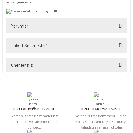
üst seviyeye çıkarır.
Yorumlar
Taksit Seçenekleri
Bu ürüne ilk yorumu siz yapın!
Önerileriniz
Yorum Yaz
Bu ürünün fiyat bilgisi, resim, ürün açıklamalarında ve diğer konularda
yetersiz gördüğünüz noktaları öneri formunu kullanarak tarafımıza
iletebilirsiniz.
Görüş ve önerileriniz için teşekkür ederiz.
HIZLI VE GÜVENLİ KARGO
KREDİ KARTINA TAKSİT
Ürün resmi kalitesiz, bozuk veya görüntülenemiyor.
Yerden Isıtma Malzemeleriniz
Yerden Isıtma Malzemesi Alırken
Ürün açıklamasında eksik bilgiler bulunuyor.
Zamanında ve Güvenle Teslim
Kolay Kart Taksitleriyle Bütçenizi
Ediyoruz.
Rahatlatın ve Tasarruf Edin
Ürün bilgilerinde hatalar bulunuyor.