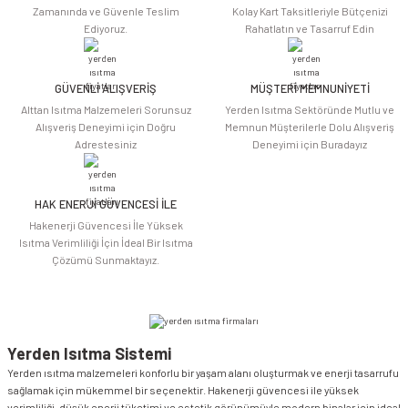
Ürün açıklamasında eksik bilgiler bulunuyor.
Zamanında ve Güvenle Teslim
Kolay Kart Taksitleriyle Bütçenizi
Ediyoruz.
Rahatlatın ve Tasarruf Edin
Ürün bilgilerinde hatalar bulunuyor.
Ürün fiyatı diğer sitelerden daha pahalı.
Bu ürüne benzer farklı alternatifler olmalı.
GÜVENLİ ALIŞVERİŞ
MÜŞTERİ MEMNUNİYETİ
Alttan Isıtma Malzemeleri Sorunsuz
Yerden Isıtma Sektöründe Mutlu ve
Alışveriş Deneyimi için Doğru
Memnun Müşterilerle Dolu Alışveriş
Adrestesiniz
Deneyimi için Buradayız
HAK ENERJİ GÜVENCESİ İLE
Gönder
Hakenerji Güvencesi İle Yüksek
Isıtma Verimliliği İçin İdeal Bir Isıtma
Çözümü Sunmaktayız.
Yerden Isıtma Sistemi
Yerden ısıtma malzemeleri konforlu bir yaşam alanı oluşturmak ve enerji tasarrufu
sağlamak için mükemmel bir seçenektir. Hakenerji güvencesi ile yüksek
verimliliği, düşük enerji tüketimi ve estetik görünümüyle modern binalar için ideal