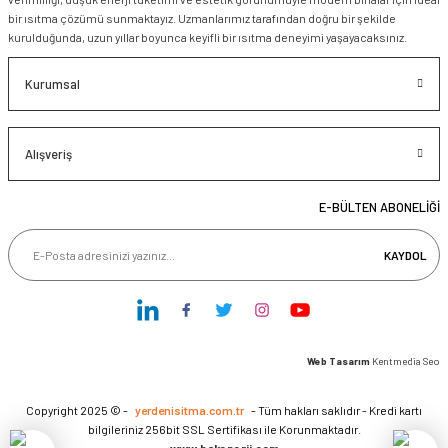
bir ısıtma çözümü sunmaktayız. Uzmanlarımız tarafından doğru bir şekilde
kurulduğunda, uzun yıllar boyunca keyifli bir ısıtma deneyimi yaşayacaksınız.
Kurumsal
Alışveriş
E-BÜLTEN ABONELİĞİ
KAYDOL
Web Tasarım
Kentmedia Seo
Copyright 2025 © -
yerdenisitma.com.tr
- Tüm hakları saklıdır - Kredi kartı
bilgileriniz 256bit SSL Sertifikası ile Korunmaktadır.
www.hakenerji.com