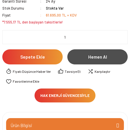
Garanti Süresi
24 Ay
Stok Durumu
Stokta Var
Fiyat
61.695,00 TL + KDV
*7.555,17 TL den başlayan taksitlerle!
Sepete Ekle
Hemen Al
Fiyatı Düşünce Haber Ver
Tavsiye Et
Karşılaştır
HAK ENERJİ GÜVENCESİYLE
Ürün Bilgisi