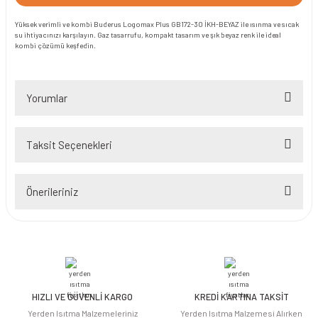
Yüksek verimli ve kombi Buderus Logomax Plus GB172-30 İKH-BEYAZ ile ısınma ve sıcak
su ihtiyacınızı karşılayın. Gaz tasarrufu, kompakt tasarım ve şık beyaz renk ile ideal
kombi çözümü keşfedin.
Yorumlar
Taksit Seçenekleri
Bu ürüne ilk yorumu siz yapın!
Önerileriniz
Yorum Yaz
Bu ürünün fiyat bilgisi, resim, ürün açıklamalarında ve diğer konularda
yetersiz gördüğünüz noktaları öneri formunu kullanarak tarafımıza
iletebilirsiniz.
Görüş ve önerileriniz için teşekkür ederiz.
HIZLI VE GÜVENLİ KARGO
KREDİ KARTINA TAKSİT
Ürün resmi kalitesiz, bozuk veya görüntülenemiyor.
Yerden Isıtma Malzemeleriniz
Yerden Isıtma Malzemesi Alırken