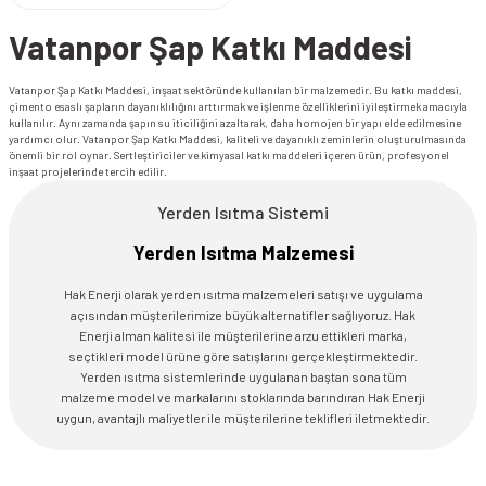
Vatanpor Şap Katkı Maddesi
Vatanpor Şap Katkı Maddesi, inşaat sektöründe kullanılan bir malzemedir. Bu katkı maddesi,
çimento esaslı şapların dayanıklılığını arttırmak ve işlenme özelliklerini iyileştirmek amacıyla
kullanılır. Aynı zamanda şapın su iticiliğini azaltarak, daha homojen bir yapı elde edilmesine
yardımcı olur. Vatanpor Şap Katkı Maddesi, kaliteli ve dayanıklı zeminlerin oluşturulmasında
önemli bir rol oynar. Sertleştiriciler ve kimyasal katkı maddeleri içeren ürün, profesyonel
inşaat projelerinde tercih edilir.
Yerden Isıtma Sistemi
Yerden Isıtma Malzemesi
Hak Enerji olarak yerden ısıtma malzemeleri satışı ve uygulama
açısından müşterilerimize büyük alternatifler sağlıyoruz. Hak
Enerji alman kalitesi ile müşterilerine arzu ettikleri marka,
seçtikleri model ürüne göre satışlarını gerçekleştirmektedir.
Yerden ısıtma sistemlerinde uygulanan baştan sona tüm
malzeme model ve markalarını stoklarında barındıran Hak Enerji
uygun, avantajlı maliyetler ile müşterilerine teklifleri iletmektedir.