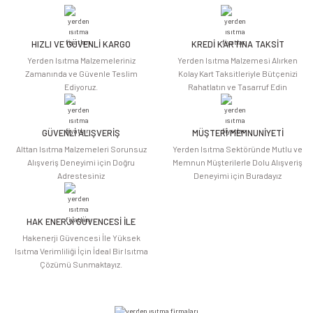
HIZLI VE GÜVENLİ KARGO
KREDİ KARTINA TAKSİT
Yerden Isıtma Malzemeleriniz
Yerden Isıtma Malzemesi Alırken
Zamanında ve Güvenle Teslim
Kolay Kart Taksitleriyle Bütçenizi
Ediyoruz.
Rahatlatın ve Tasarruf Edin
GÜVENLİ ALIŞVERİŞ
MÜŞTERİ MEMNUNİYETİ
Alttan Isıtma Malzemeleri Sorunsuz
Yerden Isıtma Sektöründe Mutlu ve
Alışveriş Deneyimi için Doğru
Memnun Müşterilerle Dolu Alışveriş
Adrestesiniz
Deneyimi için Buradayız
HAK ENERJİ GÜVENCESİ İLE
Hakenerji Güvencesi İle Yüksek
Isıtma Verimliliği İçin İdeal Bir Isıtma
Çözümü Sunmaktayız.