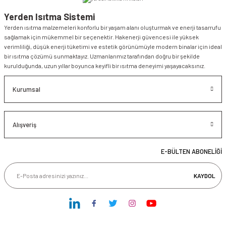
Yerden Isıtma Sistemi
Yerden ısıtma malzemeleri konforlu bir yaşam alanı oluşturmak ve enerji tasarrufu
sağlamak için mükemmel bir seçenektir. Hakenerji güvencesi ile yüksek
verimliliği, düşük enerji tüketimi ve estetik görünümüyle modern binalar için ideal
bir ısıtma çözümü sunmaktayız. Uzmanlarımız tarafından doğru bir şekilde
kurulduğunda, uzun yıllar boyunca keyifli bir ısıtma deneyimi yaşayacaksınız.
Kurumsal
Alışveriş
E-BÜLTEN ABONELİĞİ
KAYDOL