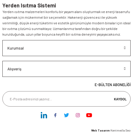
Yerden Isıtma Sistemi
Yerden ısıtma malzemeleri konforlu bir yaşam alanı oluşturmak ve enerji tasarrufu
sağlamak için mükemmel bir seçenektir. Hakenerji güvencesi ile yüksek
verimliliği, düşük enerji tüketimi ve estetik görünümüyle modern binalar için ideal
bir ısıtma çözümü sunmaktayız. Uzmanlarımız tarafından doğru bir şekilde
kurulduğunda, uzun yıllar boyunca keyifli bir ısıtma deneyimi yaşayacaksınız.
Kurumsal
Alışveriş
E-BÜLTEN ABONELİĞİ
KAYDOL
Web Tasarım
Kentmedia Seo