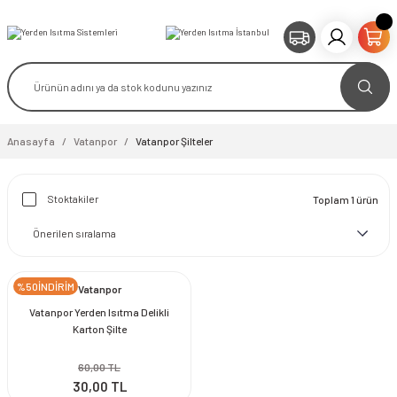
Anasayfa
Vatanpor
Vatanpor Şilteler
Stoktakiler
Toplam 1 ürün
%50İNDİRİM
Vatanpor
Vatanpor Yerden Isıtma Delikli
Karton Şilte
60,00 TL
30,00 TL