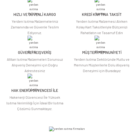
HIZLI VE GÜVENLİ KARGO
KREDİ KARTINA TAKSİT
Yerden Isıtma Malzemeleriniz
Yerden Isıtma Malzemesi Alırken
Zamanında ve Güvenle Teslim
Kolay Kart Taksitleriyle Bütçenizi
Ediyoruz.
Rahatlatın ve Tasarruf Edin
GÜVENLİ ALIŞVERİŞ
MÜŞTERİ MEMNUNİYETİ
Alttan Isıtma Malzemeleri Sorunsuz
Yerden Isıtma Sektöründe Mutlu ve
Alışveriş Deneyimi için Doğru
Memnun Müşterilerle Dolu Alışveriş
Adrestesiniz
Deneyimi için Buradayız
HAK ENERJİ GÜVENCESİ İLE
Hakenerji Güvencesi İle Yüksek
Isıtma Verimliliği İçin İdeal Bir Isıtma
Çözümü Sunmaktayız.