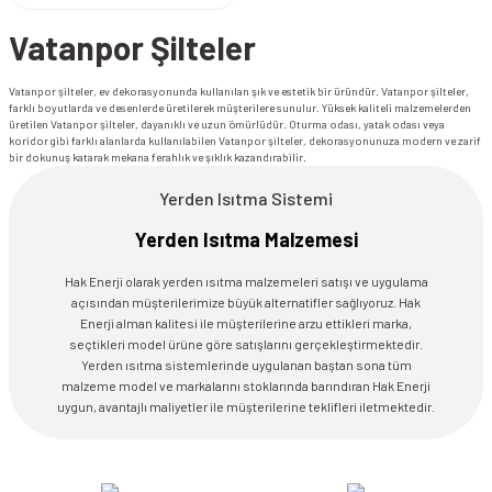
Vatanpor Şilteler
Vatanpor şilteler, ev dekorasyonunda kullanılan şık ve estetik bir üründür. Vatanpor şilteler,
farklı boyutlarda ve desenlerde üretilerek müşterilere sunulur. Yüksek kaliteli malzemelerden
üretilen Vatanpor şilteler, dayanıklı ve uzun ömürlüdür. Oturma odası, yatak odası veya
koridor gibi farklı alanlarda kullanılabilen Vatanpor şilteler, dekorasyonunuza modern ve zarif
bir dokunuş katarak mekana ferahlık ve şıklık kazandırabilir.
Yerden Isıtma Sistemi
Yerden Isıtma Malzemesi
Hak Enerji olarak yerden ısıtma malzemeleri satışı ve uygulama
açısından müşterilerimize büyük alternatifler sağlıyoruz. Hak
Enerji alman kalitesi ile müşterilerine arzu ettikleri marka,
seçtikleri model ürüne göre satışlarını gerçekleştirmektedir.
Yerden ısıtma sistemlerinde uygulanan baştan sona tüm
malzeme model ve markalarını stoklarında barındıran Hak Enerji
uygun, avantajlı maliyetler ile müşterilerine teklifleri iletmektedir.