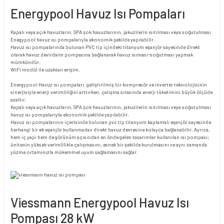
Energypool Havuz Isı Pompaları
Kapalı veya açık havuzların, SPA şok havuzlarının, jakuzilerin ısıtılması veya soğutulması
Enegypool havuz ısı pompalarıyla ekonomik şekilde yapılabilir.
Havuz ısı pompalarında bulunan PVC tip içindeki titanyum eşanjör sayesinde direkt
olarak havuz devirdaim pompasına bağlanarak havuz ısıması-soğutması yapmak
mümkündür.
WiFi modül ile uzaktan erişim.
Energypool Havuz ısı pompaları, geliştirilmiş bir kompresör ve inverter teknolojisinin
sinerjisiyle enerji verimliliğini arttırken, çalışma sırasında enerji tüketimini büyük ölçüde
azaltır.
Kapalı veya açık havuzların, SPA şok havuzlarının, jakuzilerin ısıtılması veya soğutulması
havuz ısı pompalarıyla ekonomik şekilde yapılabilir.
Havuz ısı pompalarının içerisinde bulunan pvc tip titanyum kaplamalı eşanjör sayesinde
herhangi bir ek eşanjör kullanmadan direkt havuz devresine kolayca bağlanabilir. Ayrıca,
hem iç yapı hem de görünüm açısından en önde gelen tasarımlar kullanılan ısı pompası;
ünitenin yüksek verimlilikle çalışmasını, esnek bir şekilde kurulmasını ve aynı zamanda
yüzme ortamınızla mükemmel uyum sağlamasını sağlar.
Viessmann Energypool Havuz Isı
Pompası 28 kW