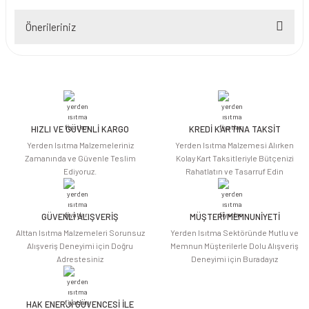
Önerileriniz
Yorum Yaz
Bu ürünün fiyat bilgisi, resim, ürün açıklamalarında ve diğer konularda
yetersiz gördüğünüz noktaları öneri formunu kullanarak tarafımıza
iletebilirsiniz.
Görüş ve önerileriniz için teşekkür ederiz.
HIZLI VE GÜVENLİ KARGO
KREDİ KARTINA TAKSİT
Ürün resmi kalitesiz, bozuk veya görüntülenemiyor.
Yerden Isıtma Malzemeleriniz
Yerden Isıtma Malzemesi Alırken
Ürün açıklamasında eksik bilgiler bulunuyor.
Zamanında ve Güvenle Teslim
Kolay Kart Taksitleriyle Bütçenizi
Ediyoruz.
Rahatlatın ve Tasarruf Edin
Ürün bilgilerinde hatalar bulunuyor.
Ürün fiyatı diğer sitelerden daha pahalı.
Bu ürüne benzer farklı alternatifler olmalı.
GÜVENLİ ALIŞVERİŞ
MÜŞTERİ MEMNUNİYETİ
Alttan Isıtma Malzemeleri Sorunsuz
Yerden Isıtma Sektöründe Mutlu ve
Alışveriş Deneyimi için Doğru
Memnun Müşterilerle Dolu Alışveriş
Adrestesiniz
Deneyimi için Buradayız
HAK ENERJİ GÜVENCESİ İLE
Gönder