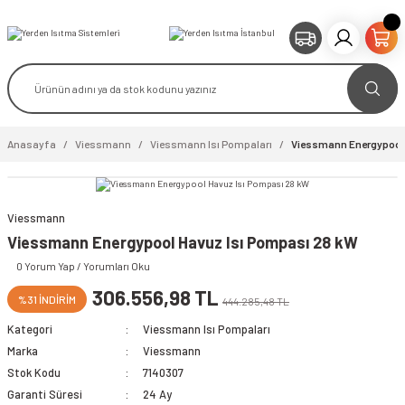
Anasayfa
Viessmann
Viessmann Isı Pompaları
Viessmann Energypool 
Viessmann
Viessmann Energypool Havuz Isı Pompası 28 kW
0 Yorum Yap / Yorumları Oku
306.556,98 TL
%31 İNDİRİM
444.285,48 TL
Kategori
Viessmann Isı Pompaları
Marka
Viessmann
Stok Kodu
7140307
Garanti Süresi
24 Ay