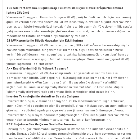
Yüksek Performans, Düşük Enerji Tüketimi ile Büyük Havuzlar İçin Mükemmel
Isıtma Çözümü
Viessmann Energypool Havuz Isı Pompası 28 kW, geniş hacimli havuzlar için tasarlanmış
güçlü ve verimli bir ısıtma sistemidir. 28 kW kapasitesiyle, özellikle büyük ticari havuzlar,
oteller, tatil köyleri ve geniş özel havuzlar için ideal bir seçimdir. Yüksek verimlilik, sessiz
çalışma ve çevre dostu teknolojisiyle öne çıkan bu model, havuzlarınızın sıcaklığını her
mevsim sabit tutarak konforlu bir yüzme deneyimi sunar.
28 kW Kapasite ile Büyük Havuzlar İçin Etkili Isıtma
Viessmann Energypool 28 kW havuz ısı pompası, 180 – 240 m³ arası hacme sahip büyük
havuzlar için mükemmel bir çözümdür. Bu model, büyük havuzların ısısını hızlı ve
verimli bir şekilde artırırken, suyun ideal sıcaklıkta kalmasını sağlar. Hem ticari hem de
büyük özel havuzlar için güçlü bir performans sergileyen Viessmann Energypool 28 kW,
yüksek kapasitesi ile dikkat çeker.
A++ Enerji Verimliliği ile Yüksek Tasarruf
Viessmann Energypool 28 kW, A++ enerji sınıfı ile piyasadaki en verimli havuz ısı
pompalarından biridir. COP değeri 4.8 – 5.0 aralığında olan bu model, her 1 kW elektrik
enerjisine karşılık 4 kW’ın üzerinde ısı üretir. Bu sayede yüksek enerji verimliliği
sağlanırken, kullanıcılar enerji maliyetlerinden tasarruf edebilir. Uzun vadeli düşük
işletme maliyetleri ve yüksek performans ile işletme giderlerini en aza indirir.
Inverter Teknolojisi ile Verimli ve Sessiz Çalışma
Inverter teknolojisi, Viessmann Energypool 28 kW modelinin verimliliğini artırırken,
enerji tüketimini de optimize eder. Bu teknoloji, cihazın ihtiyaç duyulan enerji miktarına
göre hızını ve gücünü ayarlayarak, gereksiz enerji harcamasının önüne geçer. Ayrıca,
inverter teknolojisi sayesinde sessiz çalışma sağlanır. Özellikle büyük ticari havuzlarda
ve açık alanlarda sesin minimumda tutulması, kullanıcı konforunu artırır.
R32 Soğutucu Gaz ile Çevre Dostu Performans
R32 soğutucu gaz, Viessmann Energypool 28 kW modelinde kullanılan çevre dostu bir
gazdır. Bu gaz, düşük küresel ısınma potansiyeline sahip olup, hem çevreye zarar vermez
hem de enerji verimliliğini artırır. Çevre dostu bu soğutucu gaz kullanımı, cihazın düşük