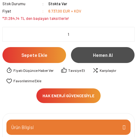
Stok Durumu
Stokta Var
Fiyat
6.737,00 EUR + KDV
*31.284,14 TL den başlayan taksitlerle!
Sepete Ekle
Hemen Al
Fiyatı Düşünce Haber Ver
Tavsiye Et
Karşılaştır
HAK ENERJİ GÜVENCESİYLE
Ürün Bilgisi