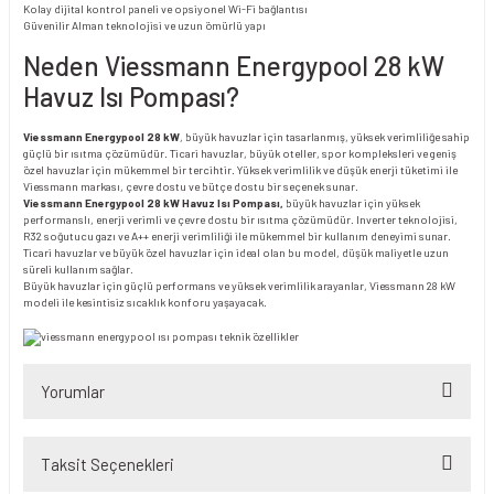
Kolay dijital kontrol paneli ve opsiyonel Wi-Fi bağlantısı
Güvenilir Alman teknolojisi ve uzun ömürlü yapı
Neden Viessmann Energypool 28 kW
Havuz Isı Pompası?
Viessmann Energypool 28 kW
, büyük havuzlar için tasarlanmış, yüksek verimliliğe sahip
güçlü bir ısıtma çözümüdür. Ticari havuzlar, büyük oteller, spor kompleksleri ve geniş
özel havuzlar için mükemmel bir tercihtir. Yüksek verimlilik ve düşük enerji tüketimi ile
Viessmann markası, çevre dostu ve bütçe dostu bir seçenek sunar.
Viessmann Energypool 28 kW Havuz Isı Pompası,
büyük havuzlar için yüksek
performanslı, enerji verimli ve çevre dostu bir ısıtma çözümüdür. Inverter teknolojisi,
R32 soğutucu gazı ve A++ enerji verimliliği ile mükemmel bir kullanım deneyimi sunar.
Ticari havuzlar ve büyük özel havuzlar için ideal olan bu model, düşük maliyetle uzun
süreli kullanım sağlar.
Büyük havuzlar için güçlü performans ve yüksek verimlilik arayanlar, Viessmann 28 kW
modeli ile kesintisiz sıcaklık konforu yaşayacak.
Yorumlar
Taksit Seçenekleri
Bu ürüne ilk yorumu siz yapın!