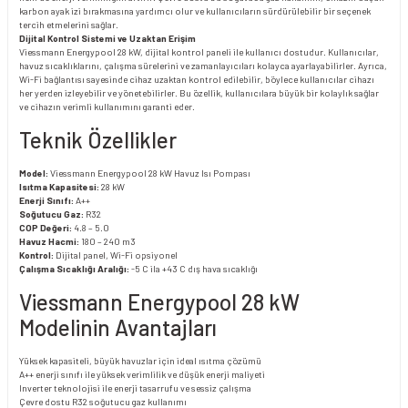
karbon ayak izi bırakmasına yardımcı olur ve kullanıcıların sürdürülebilir bir seçenek
tercih etmelerini sağlar.
Dijital Kontrol Sistemi ve Uzaktan Erişim
Viessmann Energypool 28 kW, dijital kontrol paneli ile kullanıcı dostudur. Kullanıcılar,
havuz sıcaklıklarını, çalışma sürelerini ve zamanlayıcıları kolayca ayarlayabilirler. Ayrıca,
Wi-Fi bağlantısı sayesinde cihaz uzaktan kontrol edilebilir, böylece kullanıcılar cihazı
her yerden izleyebilir ve yönetebilirler. Bu özellik, kullanıcılara büyük bir kolaylık sağlar
ve cihazın verimli kullanımını garanti eder.
Teknik Özellikler
Model:
Viessmann Energypool 28 kW Havuz Isı Pompası
Isıtma Kapasitesi:
28 kW
Enerji Sınıfı:
A++
Soğutucu Gaz:
R32
COP Değeri:
4.8 – 5.0
Havuz Hacmi:
180 – 240 m3
Kontrol:
Dijital panel, Wi-Fi opsiyonel
Çalışma Sıcaklığı Aralığı:
-5 C ila +43 C dış hava sıcaklığı
Viessmann Energypool 28 kW
Modelinin Avantajları
Yüksek kapasiteli, büyük havuzlar için ideal ısıtma çözümü
A++ enerji sınıfı ile yüksek verimlilik ve düşük enerji maliyeti
Inverter teknolojisi ile enerji tasarrufu ve sessiz çalışma
Çevre dostu R32 soğutucu gaz kullanımı