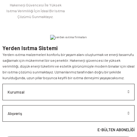
Hakenerji Güvencesi İle Yüksek
Isıtma Verimliliği İçin İdeal Bir Isıtma
Çözümü Sunmaktayız.
Yerden Isıtma Sistemi
Yerden ısıtma malzemeleri konforlu bir yaşam alanı oluşturmak ve enerji tasarrufu
sağlamak için mükemmel bir seçenektir. Hakenerji güvencesi ile yüksek
verimliliği, düşük enerji tüketimi ve estetik görünümüyle modern binalar için ideal
bir ısıtma çözümü sunmaktayız. Uzmanlarımız tarafından doğru bir şekilde
kurulduğunda, uzun yıllar boyunca keyifli bir ısıtma deneyimi yaşayacaksınız.
Kurumsal
Alışveriş
E-BÜLTEN ABONELİĞİ