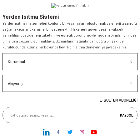
Yerden Isıtma Sistemi
Yerden ısıtma malzemeleri konforlu bir yaşam alanı oluşturmak ve enerji tasarrufu
sağlamak için mükemmel bir seçenektir. Hakenerji güvencesi ile yüksek
verimliliği, düşük enerji tüketimi ve estetik görünümüyle modern binalar için ideal
bir ısıtma çözümü sunmaktayız. Uzmanlarımız tarafından doğru bir şekilde
kurulduğunda, uzun yıllar boyunca keyifli bir ısıtma deneyimi yaşayacaksınız.
Kurumsal
Alışveriş
E-BÜLTEN ABONELİĞİ
KAYDOL