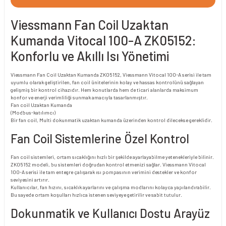
Viessmann Fan Coil Uzaktan
Kumanda Vitocal 100-A ZK05152:
Konforlu ve Akıllı Isı Yönetimi
Viessmann Fan Coil Uzaktan Kumanda ZK05152, Viessmann Vitocal 100-A serisi ile tam
uyumlu olarak geliştirilen, fan coil ünitelerinin kolay ve hassas kontrolünü sağlayan
gelişmiş bir kontrol cihazıdır. Hem konutlarda hem de ticari alanlarda maksimum
konfor ve enerji verimliliği sunmak amacıyla tasarlanmıştır.
Fan coil Uzaktan Kumanda
(Modbus-katılımcı)
Bir fan coil, Multi dokunmatik uzaktan kumanda üzerinden kontrol dilecekse gereklidir.
Fan Coil Sistemlerine Özel Kontrol
Fan coil sistemleri, ortam sıcaklığını hızlı bir şekilde ayarlayabilme yetenekleriyle bilinir.
ZK05152 modeli, bu sistemleri doğrudan kontrol etmenizi sağlar. Viessmann Vitocal
100-A serisi ile tam entegre çalışarak ısı pompasının verimini destekler ve konfor
seviyesini artırır.
Kullanıcılar, fan hızını, sıcaklık ayarlarını ve çalışma modlarını kolayca yapılandırabilir.
Bu sayede ortam koşulları hızlıca istenen seviyeye getirilir ve sabit tutulur.
Dokunmatik ve Kullanıcı Dostu Arayüz