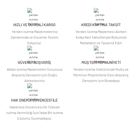
yetersiz gördüğünüz noktaları öneri formunu kullanarak tarafımıza
iletebilirsiniz.
Görüş ve önerileriniz için teşekkür ederiz.
HIZLI VE GÜVENLİ KARGO
KREDİ KARTINA TAKSİT
Ürün resmi kalitesiz, bozuk veya görüntülenemiyor.
Yerden Isıtma Malzemeleriniz
Yerden Isıtma Malzemesi Alırken
Ürün açıklamasında eksik bilgiler bulunuyor.
Zamanında ve Güvenle Teslim
Kolay Kart Taksitleriyle Bütçenizi
Ediyoruz.
Rahatlatın ve Tasarruf Edin
Ürün bilgilerinde hatalar bulunuyor.
Ürün fiyatı diğer sitelerden daha pahalı.
Bu ürüne benzer farklı alternatifler olmalı.
GÜVENLİ ALIŞVERİŞ
MÜŞTERİ MEMNUNİYETİ
Alttan Isıtma Malzemeleri Sorunsuz
Yerden Isıtma Sektöründe Mutlu ve
Alışveriş Deneyimi için Doğru
Memnun Müşterilerle Dolu Alışveriş
Adrestesiniz
Deneyimi için Buradayız
HAK ENERJİ GÜVENCESİ İLE
Gönder
Hakenerji Güvencesi İle Yüksek
Isıtma Verimliliği İçin İdeal Bir Isıtma
Çözümü Sunmaktayız.