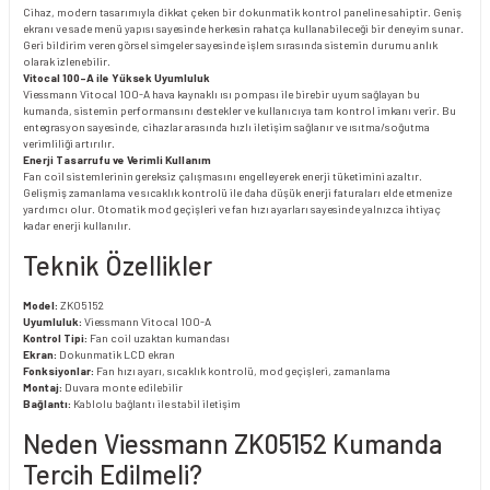
Cihaz, modern tasarımıyla dikkat çeken bir dokunmatik kontrol paneline sahiptir. Geniş
ekranı ve sade menü yapısı sayesinde herkesin rahatça kullanabileceği bir deneyim sunar.
Geri bildirim veren görsel simgeler sayesinde işlem sırasında sistemin durumu anlık
olarak izlenebilir.
Vitocal 100-A ile Yüksek Uyumluluk
Viessmann Vitocal 100-A hava kaynaklı ısı pompası ile birebir uyum sağlayan bu
kumanda, sistemin performansını destekler ve kullanıcıya tam kontrol imkanı verir. Bu
entegrasyon sayesinde, cihazlar arasında hızlı iletişim sağlanır ve ısıtma/soğutma
verimliliği artırılır.
Enerji Tasarrufu ve Verimli Kullanım
Fan coil sistemlerinin gereksiz çalışmasını engelleyerek enerji tüketimini azaltır.
Gelişmiş zamanlama ve sıcaklık kontrolü ile daha düşük enerji faturaları elde etmenize
yardımcı olur. Otomatik mod geçişleri ve fan hızı ayarları sayesinde yalnızca ihtiyaç
kadar enerji kullanılır.
Teknik Özellikler
Model:
ZK05152
Uyumluluk:
Viessmann Vitocal 100-A
Kontrol Tipi:
Fan coil uzaktan kumandası
Ekran:
Dokunmatik LCD ekran
Fonksiyonlar:
Fan hızı ayarı, sıcaklık kontrolü, mod geçişleri, zamanlama
Montaj:
Duvara monte edilebilir
Bağlantı:
Kablolu bağlantı ile stabil iletişim
Neden Viessmann ZK05152 Kumanda
Tercih Edilmeli?