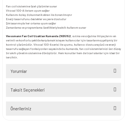
Fan coil sistemine özel çözümler sunar
Vitocal 100-A ile tam uyum sağlar
Kullanımı kolay dokunmatik ekran ile donatılmıştır
Enerji tasarrufunu destekler ve çevre dostudur
Şık tasarımıyla her ortama uyum sağlar
Zamanlama ve programlama özellikleriyle akıllı kullanım sunar
Viessmann Fan Coil Uzaktan Kumanda ZK05152
, ısıtma ve soğutma ihtiyaçlarını en
verimli ve konforlu şekilde karşılamak isteyen kullanıcılar için tasarlanmış gelişmiş bir
kontrol çözümüdür. Vitocal 100-A serisi ile uyumu, kullanıcı dostu arayüzü ve enerji
tasarrufu sağlayan fonksiyonları sayesinde bu kumanda, fan coil sistemlerinizi üst düzey
bir akıllı yönetim sistemine dönüştürür. Hem konutlar hem de ticari alanlar için ideal bir
tercihtir.
Yorumlar
Taksit Seçenekleri
Bu ürüne ilk yorumu siz yapın!
Önerileriniz
Yorum Yaz
Bu ürünün fiyat bilgisi, resim, ürün açıklamalarında ve diğer konularda