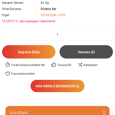
Garanti Süresi
24 Ay
Stok Durumu
Stokta Var
Fiyat
377,00 EUR + KDV
*2.537,17 TL den başlayan taksitlerle!
Sepete Ekle
Hemen Al
Fiyatı Düşünce Haber Ver
Tavsiye Et
Karşılaştır
HAK ENERJİ GÜVENCESİYLE
Ürün Bilgisi