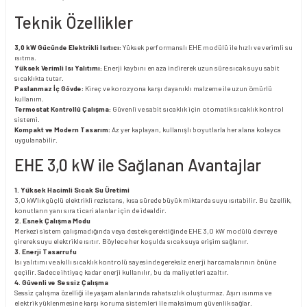
Teknik Özellikler
3,0 kW Gücünde Elektrikli Isıtıcı:
Yüksek performanslı EHE modülü ile hızlı ve verimli su
ısıtma.
Yüksek Verimli Isı Yalıtımı:
Enerji kaybını en aza indirerek uzun süre sıcak suyu sabit
sıcaklıkta tutar.
Paslanmaz İç Gövde:
Kireç ve korozyona karşı dayanıklı malzeme ile uzun ömürlü
kullanım.
Termostat Kontrollü Çalışma:
Güvenli ve sabit sıcaklık için otomatik sıcaklık kontrol
sistemi.
Kompakt ve Modern Tasarım:
Az yer kaplayan, kullanışlı boyutlarla her alana kolayca
uygulanabilir.
EHE 3,0 kW ile Sağlanan Avantajlar
1. Yüksek Hacimli Sıcak Su Üretimi
3,0 kW'lık güçlü elektrikli rezistans, kısa sürede büyük miktarda suyu ısıtabilir. Bu özellik,
konutların yanı sıra ticari alanlar için de idealdir.
2. Esnek Çalışma Modu
Merkezi sistem çalışmadığında veya destek gerektiğinde EHE 3,0 kW modülü devreye
girerek suyu elektrikle ısıtır. Böylece her koşulda sıcak suya erişim sağlanır.
3. Enerji Tasarrufu
Isı yalıtımı ve akıllı sıcaklık kontrolü sayesinde gereksiz enerji harcamalarının önüne
geçilir. Sadece ihtiyaç kadar enerji kullanılır, bu da maliyetleri azaltır.
4. Güvenli ve Sessiz Çalışma
Sessiz çalışma özelliği ile yaşam alanlarında rahatsızlık oluşturmaz. Aşırı ısınma ve
elektrik yüklenmesine karşı koruma sistemleri ile maksimum güvenlik sağlar.