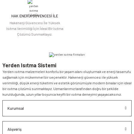
HAK ENERJİ GÜVENCESİ İLE
Gönder
Hakenerji Güvencesi İle Yüksek
Isıtma Verimliliği İçin İdeal Bir Isıtma
Çözümü Sunmaktayız.
Yerden Isıtma Sistemi
Yerden ısıtma malzemeleri konforlu bir yaşam alanı oluşturmak ve enerji tasarrufu
sağlamak için mükemmel bir seçenektir. Hakenerji güvencesi ile yüksek
verimliliği, düşük enerji tüketimi ve estetik görünümüyle modern binalar için ideal
bir ısıtma çözümü sunmaktayız. Uzmanlarımız tarafından doğru bir şekilde
kurulduğunda, uzun yıllar boyunca keyifli bir ısıtma deneyimi yaşayacaksınız.
Kurumsal
Alışveriş