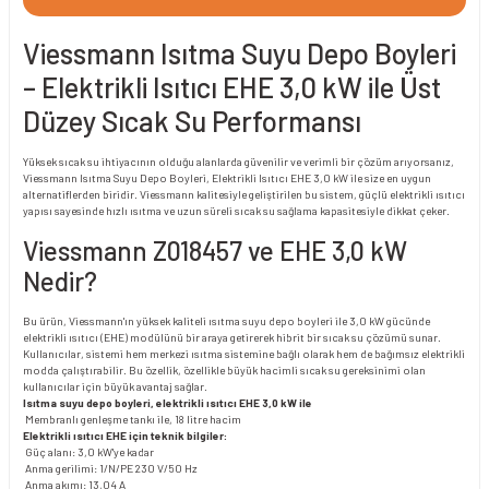
Viessmann Isıtma Suyu Depo Boyleri
– Elektrikli Isıtıcı EHE 3,0 kW ile Üst
Düzey Sıcak Su Performansı
Yüksek sıcak su ihtiyacının olduğu alanlarda güvenilir ve verimli bir çözüm arıyorsanız,
Viessmann Isıtma Suyu Depo Boyleri, Elektrikli Isıtıcı EHE 3,0 kW ile size en uygun
alternatiflerden biridir. Viessmann kalitesiyle geliştirilen bu sistem, güçlü elektrikli ısıtıcı
yapısı sayesinde hızlı ısıtma ve uzun süreli sıcak su sağlama kapasitesiyle dikkat çeker.
Viessmann Z018457 ve EHE 3,0 kW
Nedir?
Bu ürün, Viessmann'ın yüksek kaliteli ısıtma suyu depo boyleri ile 3,0 kW gücünde
elektrikli ısıtıcı (EHE) modülünü bir araya getirerek hibrit bir sıcak su çözümü sunar.
Kullanıcılar, sistemi hem merkezi ısıtma sistemine bağlı olarak hem de bağımsız elektrikli
modda çalıştırabilir. Bu özellik, özellikle büyük hacimli sıcak su gereksinimi olan
kullanıcılar için büyük avantaj sağlar.
Isıtma suyu depo boyleri, elektrikli ısıtıcı EHE 3,0 kW ile
Membranlı genleşme tankı ile, 18 litre hacim
Elektrikli ısıtıcı EHE için teknik bilgiler:
Güç alanı: 3,0 kW'ye kadar
Anma gerilimi: 1/N/PE 230 V/50 Hz
Anma akımı: 13,04 A