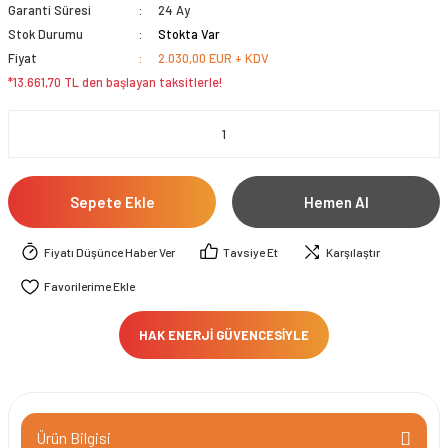
Garanti Süresi
24 Ay
Stok Durumu
Stokta Var
Fiyat
2.030,00 EUR + KDV
*13.661,70 TL den başlayan taksitlerle!
Sepete Ekle
Hemen Al
Fiyatı Düşünce Haber Ver
Tavsiye Et
Karşılaştır
HAK ENERJİ GÜVENCESİYLE
Ürün Bilgisi