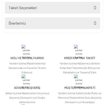
Taksit Seçenekleri
Bu ürüne ilk yorumu siz yapın!
Önerileriniz
Yorum Yaz
Bu ürünün fiyat bilgisi, resim, ürün açıklamalarında ve diğer konularda
yetersiz gördüğünüz noktaları öneri formunu kullanarak tarafımıza
iletebilirsiniz.
Görüş ve önerileriniz için teşekkür ederiz.
HIZLI VE GÜVENLİ KARGO
KREDİ KARTINA TAKSİT
Ürün resmi kalitesiz, bozuk veya görüntülenemiyor.
Yerden Isıtma Malzemeleriniz
Yerden Isıtma Malzemesi Alırken
Ürün açıklamasında eksik bilgiler bulunuyor.
Zamanında ve Güvenle Teslim
Kolay Kart Taksitleriyle Bütçenizi
Ediyoruz.
Rahatlatın ve Tasarruf Edin
Ürün bilgilerinde hatalar bulunuyor.
Ürün fiyatı diğer sitelerden daha pahalı.
Bu ürüne benzer farklı alternatifler olmalı.
GÜVENLİ ALIŞVERİŞ
MÜŞTERİ MEMNUNİYETİ
Alttan Isıtma Malzemeleri Sorunsuz
Yerden Isıtma Sektöründe Mutlu ve
Alışveriş Deneyimi için Doğru
Memnun Müşterilerle Dolu Alışveriş
Adrestesiniz
Deneyimi için Buradayız