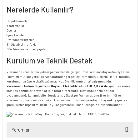
Nerelerde Kullanılır?
Büyük konutlar
Apartmanlar
Oteller
Spor tesisleri
Restoran ve kafeler
Endüstriyel mutfaklar
Ofis binaları ve ticari yapılar
Kurulum ve Teknik Destek
Viessmann ürünlerinin yüksek performansla çalışabilmesi için montaj ve devreye alma
işlemleri mutlaka yetkili servis tarafından gerçekleştirilmelidir. Elektrikli ısıtıcı modülü
kurulumunda özel elektrik bağlantısı ve güvenlik kontrolleri sağlanmalıdır.
Viessmann Isıtma Suyu Depo Boyleri, Elektrikli Isıtıcı EHE 3,0 kW ile,
güçlü ve esnek
sıcak su çözümleri arayanlar için ideal bir tercihtir. Hem konut hem de ticari
uygulamalarda kullanılabilen bu sistem, yüksek performansı, enerji verimliliği ve
Viessmann güvencesi ile sıcak su konforunu bir üst seviyeye taşır. Dayanıklı yapısı ve
güçlü ısıtma kapasitesi ile uzun yıllar güvenle kullanabileceğiniz bir yatırım sunar.
Yorumlar