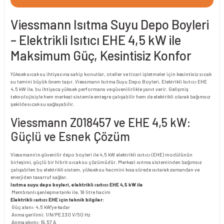
Viessmann Isıtma Suyu Depo Boyleri
– Elektrikli Isıtıcı EHE 4,5 kW ile
Maksimum Güç, Kesintisiz Konfor
Yüksek sıcak su ihtiyacına sahip konutlar, oteller ve ticari işletmeler için kesintisiz sıcak
su temini büyük önem taşır. Viessmann Isıtma Suyu Depo Boyleri, Elektrikli Isıtıcı EHE
4,5 kW ile, bu ihtiyaca yüksek performans ve güvenilirlikle yanıt verir. Gelişmiş
teknolojisiyle hem merkezi sistemle entegre çalışabilir hem de elektrikli olarak bağımsız
şekilde sıcak su sağlayabilir.
Viessmann Z018457 ve EHE 4,5 kW:
Güçlü ve Esnek Çözüm
Viessmann’ın güvenilir depo boyleri ile 4,5 kW elektrikli ısıtıcı (EHE) modülünün
birleşimi, güçlü bir hibrit sıcak su çözümüdür. Merkezi ısıtma sisteminden bağımsız
çalışabilen bu elektrikli sistem, yüksek su hacmini kısa sürede ısıtarak zamandan ve
enerjiden tasarruf sağlar.
Isıtma suyu depo boyleri, elektrikli ısıtıcı EHE 4,5 kW ile
Membranlı genleşme tankı ile, 18 litre hacim
Elektrikli ısıtıcı EHE için teknik bilgiler:
Güç alanı: 4,5 kW'ye kadar
Anma gerilimi: 1/N/PE 230 V/50 Hz
Anma akımı: 19,57 A