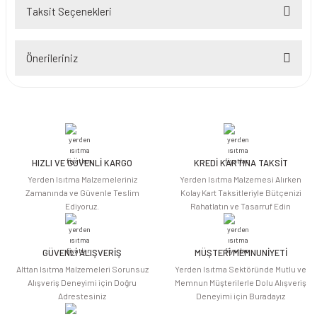
Taksit Seçenekleri
Bu ürüne ilk yorumu siz yapın!
Önerileriniz
Yorum Yaz
Bu ürünün fiyat bilgisi, resim, ürün açıklamalarında ve diğer konularda
yetersiz gördüğünüz noktaları öneri formunu kullanarak tarafımıza
iletebilirsiniz.
Görüş ve önerileriniz için teşekkür ederiz.
HIZLI VE GÜVENLİ KARGO
KREDİ KARTINA TAKSİT
Ürün resmi kalitesiz, bozuk veya görüntülenemiyor.
Yerden Isıtma Malzemeleriniz
Yerden Isıtma Malzemesi Alırken
Ürün açıklamasında eksik bilgiler bulunuyor.
Zamanında ve Güvenle Teslim
Kolay Kart Taksitleriyle Bütçenizi
Ediyoruz.
Rahatlatın ve Tasarruf Edin
Ürün bilgilerinde hatalar bulunuyor.
Ürün fiyatı diğer sitelerden daha pahalı.
Bu ürüne benzer farklı alternatifler olmalı.
GÜVENLİ ALIŞVERİŞ
MÜŞTERİ MEMNUNİYETİ
Alttan Isıtma Malzemeleri Sorunsuz
Yerden Isıtma Sektöründe Mutlu ve
Alışveriş Deneyimi için Doğru
Memnun Müşterilerle Dolu Alışveriş
Adrestesiniz
Deneyimi için Buradayız