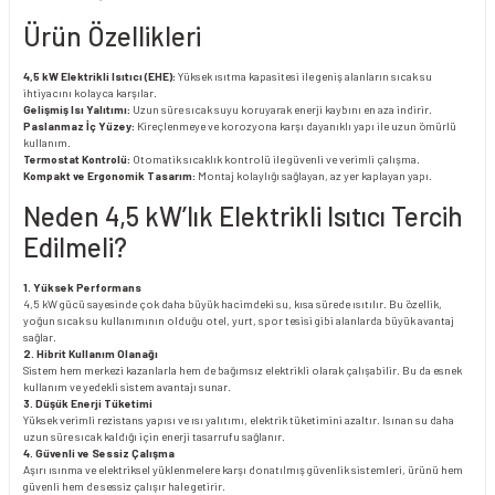
Ürün Özellikleri
4,5 kW Elektrikli Isıtıcı (EHE):
Yüksek ısıtma kapasitesi ile geniş alanların sıcak su
ihtiyacını kolayca karşılar.
Gelişmiş Isı Yalıtımı:
Uzun süre sıcak suyu koruyarak enerji kaybını en aza indirir.
Paslanmaz İç Yüzey:
Kireçlenmeye ve korozyona karşı dayanıklı yapı ile uzun ömürlü
kullanım.
Termostat Kontrolü:
Otomatik sıcaklık kontrolü ile güvenli ve verimli çalışma.
Kompakt ve Ergonomik Tasarım:
Montaj kolaylığı sağlayan, az yer kaplayan yapı.
Neden 4,5 kW’lık Elektrikli Isıtıcı Tercih
Edilmeli?
1. Yüksek Performans
4,5 kW gücü sayesinde çok daha büyük hacimdeki su, kısa sürede ısıtılır. Bu özellik,
yoğun sıcak su kullanımının olduğu otel, yurt, spor tesisi gibi alanlarda büyük avantaj
sağlar.
2. Hibrit Kullanım Olanağı
Sistem hem merkezi kazanlarla hem de bağımsız elektrikli olarak çalışabilir. Bu da esnek
kullanım ve yedekli sistem avantajı sunar.
3. Düşük Enerji Tüketimi
Yüksek verimli rezistans yapısı ve ısı yalıtımı, elektrik tüketimini azaltır. Isınan su daha
uzun süre sıcak kaldığı için enerji tasarrufu sağlanır.
4. Güvenli ve Sessiz Çalışma
Aşırı ısınma ve elektriksel yüklenmelere karşı donatılmış güvenlik sistemleri, ürünü hem
güvenli hem de sessiz çalışır hale getirir.