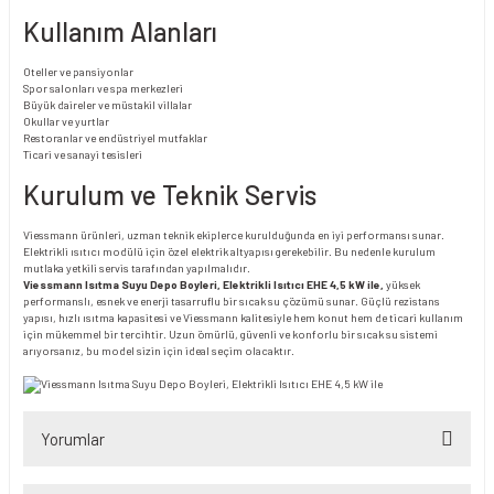
Kullanım Alanları
Oteller ve pansiyonlar
Spor salonları ve spa merkezleri
Büyük daireler ve müstakil villalar
Okullar ve yurtlar
Restoranlar ve endüstriyel mutfaklar
Ticari ve sanayi tesisleri
Kurulum ve Teknik Servis
Viessmann ürünleri, uzman teknik ekiplerce kurulduğunda en iyi performansı sunar.
Elektrikli ısıtıcı modülü için özel elektrik altyapısı gerekebilir. Bu nedenle kurulum
mutlaka yetkili servis tarafından yapılmalıdır.
Viessmann Isıtma Suyu Depo Boyleri, Elektrikli Isıtıcı EHE 4,5 kW ile,
yüksek
performanslı, esnek ve enerji tasarruflu bir sıcak su çözümü sunar. Güçlü rezistans
yapısı, hızlı ısıtma kapasitesi ve Viessmann kalitesiyle hem konut hem de ticari kullanım
için mükemmel bir tercihtir. Uzun ömürlü, güvenli ve konforlu bir sıcak su sistemi
arıyorsanız, bu model sizin için ideal seçim olacaktır.
Yorumlar