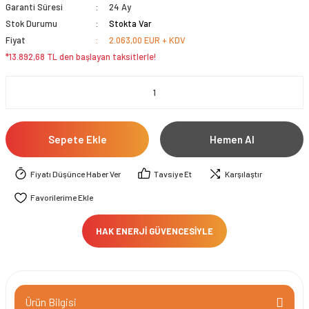
Garanti Süresi
24 Ay
Stok Durumu
Stokta Var
Fiyat
2.063,00 EUR + KDV
*13.892,68 TL den başlayan taksitlerle!
Sepete Ekle
Hemen Al
Fiyatı Düşünce Haber Ver
Tavsiye Et
Karşılaştır
HAK ENERJİ GÜVENCESİYLE
Ürün Bilgisi