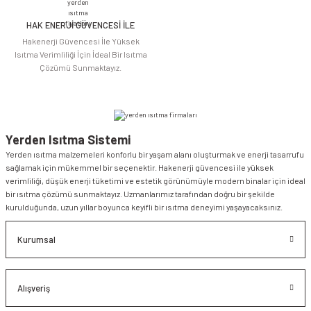
HAK ENERJİ GÜVENCESİ İLE
Gönder
Hakenerji Güvencesi İle Yüksek
Isıtma Verimliliği İçin İdeal Bir Isıtma
Çözümü Sunmaktayız.
Yerden Isıtma Sistemi
Yerden ısıtma malzemeleri konforlu bir yaşam alanı oluşturmak ve enerji tasarrufu
sağlamak için mükemmel bir seçenektir. Hakenerji güvencesi ile yüksek
verimliliği, düşük enerji tüketimi ve estetik görünümüyle modern binalar için ideal
bir ısıtma çözümü sunmaktayız. Uzmanlarımız tarafından doğru bir şekilde
kurulduğunda, uzun yıllar boyunca keyifli bir ısıtma deneyimi yaşayacaksınız.
Kurumsal
Alışveriş