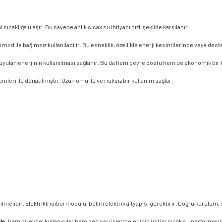
ıcaklığa ulaşır. Bu sayede anlık sıcak su ihtiyacı hızlı şekilde karşılanır.
mod ile bağımsız kullanılabilir. Bu esneklik, özellikle enerji kesintilerinde veya des
duyulan enerjinin kullanılması sağlanır. Bu da hem çevre dostu hem de ekonomik bir 
emleri ile donatılmıştır. Uzun ömürlü ve risksiz bir kullanım sağlar.
ilmelidir. Elektrikli ısıtıcı modülü, belirli elektrik altyapısı gerektirir. Doğru kuru
ile
, hem bireysel kullanıcılar hem de ticari işletmeler için üstün sıcak su performansı