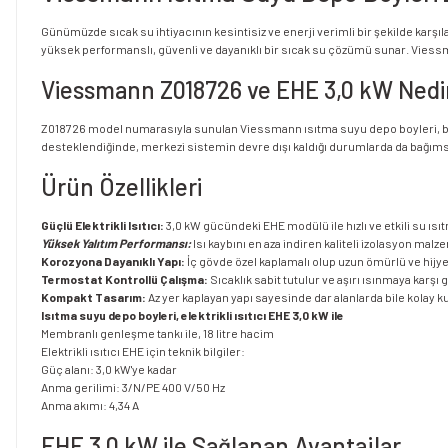
Günümüzde sıcak su ihtiyacının kesintisiz ve enerji verimli bir şekilde karşı
yüksek performanslı, güvenli ve dayanıklı bir sıcak su çözümü sunar. Viessmann
Viessmann Z018726 ve EHE 3,0 kW Nedi
Z018726 model numarasıyla sunulan Viessmann ısıtma suyu depo boyleri, büyük
desteklendiğinde, merkezi sistemin devre dışı kaldığı durumlarda da bağımsı
Ürün Özellikleri
Güçlü Elektrikli Isıtıcı:
3,0 kW gücündeki EHE modülü ile hızlı ve etkili su ısı
Yüksek Yalıtım Performansı:
Isı kaybını en aza indiren kaliteli izolasyon mal
Korozyona Dayanıklı Yapı:
İç gövde özel kaplamalı olup uzun ömürlü ve hijye
Termostat Kontrollü Çalışma:
Sıcaklık sabit tutulur ve aşırı ısınmaya karşı 
Kompakt Tasarım:
Az yer kaplayan yapı sayesinde dar alanlarda bile kolay 
Isıtma suyu depo boyleri, elektrikli ısıtıcı EHE 3,0 kW ile
Membranlı genleşme tankı ile, 18 litre hacim
Elektrikli ısıtıcı EHE için teknik bilgiler:
Güç alanı: 3,0 kW'ye kadar
Anma gerilimi: 3/N/PE 400 V/50 Hz
Anma akımı: 4,34 A
EHE 3,0 kW ile Sağlanan Avantajlar