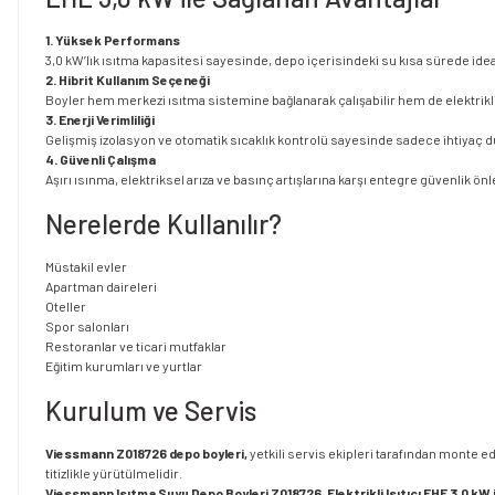
1. Yüksek Performans
3,0 kW’lık ısıtma kapasitesi sayesinde, depo içerisindeki su kısa sürede ideal s
2. Hibrit Kullanım Seçeneği
Boyler hem merkezi ısıtma sistemine bağlanarak çalışabilir hem de elektrikli 
3. Enerji Verimliliği
Gelişmiş izolasyon ve otomatik sıcaklık kontrolü sayesinde sadece ihtiyaç 
4. Güvenli Çalışma
Aşırı ısınma, elektriksel arıza ve basınç artışlarına karşı entegre güvenlik önl
Nerelerde Kullanılır?
Müstakil evler
Apartman daireleri
Oteller
Spor salonları
Restoranlar ve ticari mutfaklar
Eğitim kurumları ve yurtlar
Kurulum ve Servis
Viessmann Z018726 depo boyleri,
yetkili servis ekipleri tarafından monte ed
titizlikle yürütülmelidir.
Viessmann Isıtma Suyu Depo Boyleri Z018726, Elektrikli Isıtıcı EHE 3,0 kW 