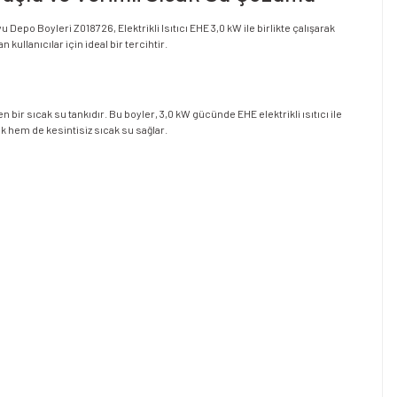
epo Boyleri Z018726, Elektrikli Isıtıcı EHE 3,0 kW ile birlikte çalışarak
ullanıcılar için ideal bir tercihtir.
 sıcak su tankıdır. Bu boyler, 3,0 kW gücünde EHE elektrikli ısıtıcı ile
k hem de kesintisiz sıcak su sağlar.