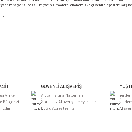
atırım sağlar. Sıcak su ihtiyacınızı modern, ekonomik ve güvenli bir şekilde karşıla
etersiz gördüğünüz noktaları öneri formunu kullanarak tarafımıza iletebilirsiniz.
Bu ürüne ilk yorumu siz yapın!
Yorum Yaz
KSİT
GÜVENLİ ALIŞVERİŞ
MÜŞTE
si Alırken
Alttan Isıtma Malzemeleri
Yerden
le Bütçenizi
Sorunsuz Alışveriş Deneyimi için
ve Mem
f Edin
Doğru Adrestesiniz
Alışver