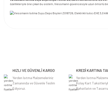
özellikleriyle öne çıkan bu sistem, Viessmann güvencesiyle uzun ömürlü bir y
Bu ürünün fiyat bilgisi, resim, ürün açıklamalarında ve diğer konularda y
Görüş ve önerileriniz için teşekkür ederiz.
Ürün resmi kalitesiz, bozuk veya görüntülenemiyor.
Ürün açıklamasında eksik bilgiler bulunuyor.
HIZLI VE GÜVENLİ KARGO
KREDİ KARTINA TA
Ürün bilgilerinde hatalar bulunuyor.
Ürün fiyatı diğer sitelerden daha pahalı.
Yerden Isıtma Malzemeleriniz
Yerden Isıtma Malzeme
Zamanında ve Güvenle Teslim
Kolay Kart Taksitleriy
Bu ürüne benzer farklı alternatifler olmalı.
Ediyoruz.
Rahatlatın ve Tasarru