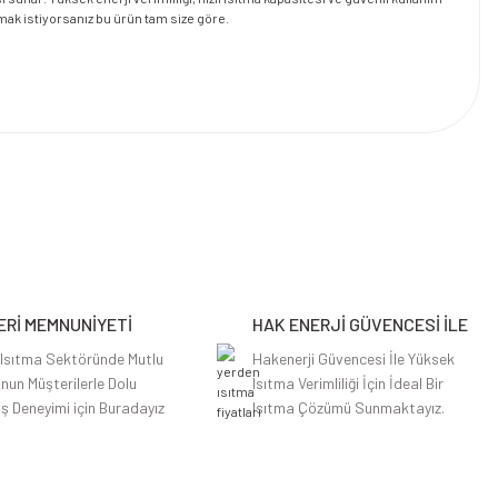
mak istiyorsanız bu ürün tam size göre.
Rİ MEMNUNİYETİ
HAK ENERJİ GÜVENCESİ İLE
 Isıtma Sektöründe Mutlu
Hakenerji Güvencesi İle Yüksek
nun Müşterilerle Dolu
Isıtma Verimliliği İçin İdeal Bir
iş Deneyimi için Buradayız
Isıtma Çözümü Sunmaktayız.