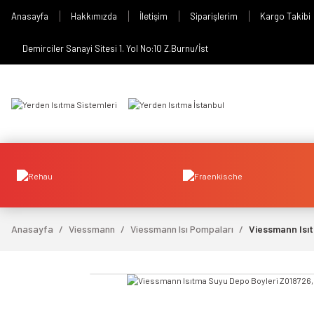
Anasayfa
Hakkımızda
İletişim
Siparişlerim
Kargo Takibi
Demirciler Sanayi Sitesi 1. Yol No:10 Z.Burnu/İst
Anasayfa
Viessmann
Viessmann Isı Pompaları
Viessmann Isıtm