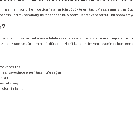
lanması hem konut hem de ticari alanlar için büyük önem taşır. Viessmann Isıtma Suyu D
’ın ileri mühendisliği ile tasarlanan bu sistem, konfor ve tasarrufu bir arada arayan k
r?
 hacimli suyu muhafaza edebilen ve merkezi ısıtma sistemine entegre edilebilen bir
z olarak sıcak su üretimini sürdürebilir. Hibrit kullanım imkanı sayesinde hem esne
tma kapasitesi.
zemesi sayesinde enerji tasarrufu sağlar.
niktir.
güvenlik sağlanır.
kurulum imkanı.