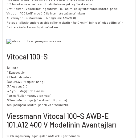
DC-Inverter ve kapasite kontrolü ile kısmı yükte yüksek verim
Grafik ekranlı ve açık metin gösterimli kullanımı kolay Vitotronic kontrol paneli
Vitocom 100 LAN1 modülü ile Internete bağlantı imkanı
AC versiyonu 3,95‘e varan EER değerleri (A35/W18)
Fotovoltaik sistemlerden elde edilen elektriğin öztüketimi için optimize edilmiştir
5 cihaza kadar kaskad işletme imkanı
Vitocal 100-S
İç ünite
1 Evaporatör
2 Elektrikli ısıtıcı
(AWB/AWB-M tipleri hariç)
3 Akış sensörü
4 3 yollu değiştirme vanası
"ısıtma/kullanma suyu ısıtması"
5 Sekonder pompa (yüksek verimli pompa)
6 Isı pompası kontrol paneli Vitotronic 200
Viessmann Vitocal 100-S AWB-E
101.A12 400 V Modelinin Avantajları
12 kW kapasitesiyle geniş alanlarda etkili performans