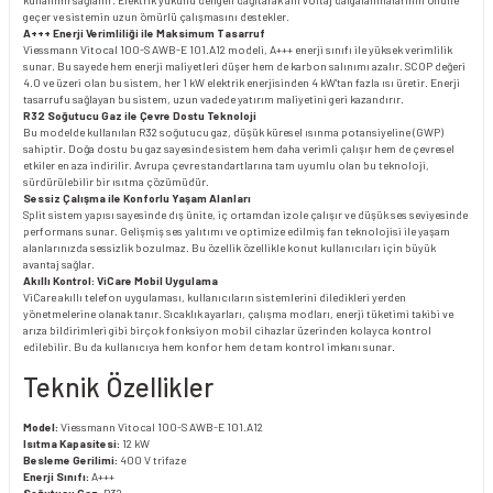
kullanımı sağlanır. Elektrik yükünü dengeli dağıtarak ani voltaj dalgalanmalarının önüne
geçer ve sistemin uzun ömürlü çalışmasını destekler.
A+++ Enerji Verimliliği ile Maksimum Tasarruf
Viessmann Vitocal 100-S AWB-E 101.A12 modeli, A+++ enerji sınıfı ile yüksek verimlilik
sunar. Bu sayede hem enerji maliyetleri düşer hem de karbon salınımı azalır. SCOP değeri
4.0 ve üzeri olan bu sistem, her 1 kW elektrik enerjisinden 4 kW’tan fazla ısı üretir. Enerji
tasarrufu sağlayan bu sistem, uzun vadede yatırım maliyetini geri kazandırır.
R32 Soğutucu Gaz ile Çevre Dostu Teknoloji
Bu modelde kullanılan R32 soğutucu gaz, düşük küresel ısınma potansiyeline (GWP)
sahiptir. Doğa dostu bu gaz sayesinde sistem hem daha verimli çalışır hem de çevresel
etkiler en aza indirilir. Avrupa çevre standartlarına tam uyumlu olan bu teknoloji,
sürdürülebilir bir ısıtma çözümüdür.
Sessiz Çalışma ile Konforlu Yaşam Alanları
Split sistem yapısı sayesinde dış ünite, iç ortamdan izole çalışır ve düşük ses seviyesinde
performans sunar. Gelişmiş ses yalıtımı ve optimize edilmiş fan teknolojisi ile yaşam
alanlarınızda sessizlik bozulmaz. Bu özellik özellikle konut kullanıcıları için büyük
avantaj sağlar.
Akıllı Kontrol: ViCare Mobil Uygulama
ViCare akıllı telefon uygulaması, kullanıcıların sistemlerini diledikleri yerden
yönetmelerine olanak tanır. Sıcaklık ayarları, çalışma modları, enerji tüketimi takibi ve
arıza bildirimleri gibi birçok fonksiyon mobil cihazlar üzerinden kolayca kontrol
edilebilir. Bu da kullanıcıya hem konfor hem de tam kontrol imkanı sunar.
Teknik Özellikler
Model:
Viessmann Vitocal 100-S AWB-E 101.A12
Isıtma Kapasitesi:
12 kW
Besleme Gerilimi:
400 V trifaze
Enerji Sınıfı:
A+++