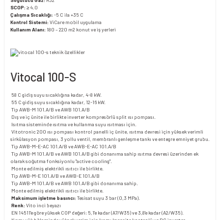
Soğutucu Gaz:
R32
SCOP:
≥ 4.0
Çalışma Sıcaklığı:
-5 C ila +35 C
Kontrol Sistemi:
ViCare mobil uygulama
Kullanım Alanı:
180 – 220 m2 konut ve iş yerleri
Vitocal 100-S
58 C gidiş suyu sıcaklığına kadar, 4-8 kW.
55 C gidiş suyu sıcaklığına kadar, 12-16 kW.
Tip AWB-M 101.A/B ve AWB 101.A/B
Dış ve iç ünite ile birlikte inverter kompresörlü split ısı pompası.
Isıtma sisteminde ısıtma ve kullanma suyu ısıtması için.
Vitotronic 200 ısı pompası kontrol panelli iç ünite, ısıtma devresi için yüksek verimli
sirkülasyon pompası, 3 yollu ventil, membranlı genleşme tankı ve entegre emniyet grubu.
Tip AWB-M-E-AC 101.A/B ve AWB-E-AC 101.A/B
Tip AWB-M 101.A/B ve AWB 101.A/B gibi donanıma sahip ısıtma devresi üzerinden ek
olarak soğutma fonksiyonlu "active cooling".
Monte edilmiş elektrikli ısıtıcı ile birlikte.
Tip AWB-M-E 101.A/B ve AWB-E 101.A/B
Tip AWB-M 101.A/B ve AWB 101.A/B gibi donanıma sahip.
Monte edilmiş elektrikli ısıtıcı ile birlikte.
Maksimum işletme basıncı:
Tesisat suyu 3 bar (0,3 MPa).
Renk:
Vito inci beyazı
EN 14511'e göre yüksek COP değeri: 5,1'e kadar (A7/W35) ve 3,8'e kadar (A2/W35).
Kısmı yük bölgesinde yüksek verim için kısmı kapasite kontrolü ve DC inverter