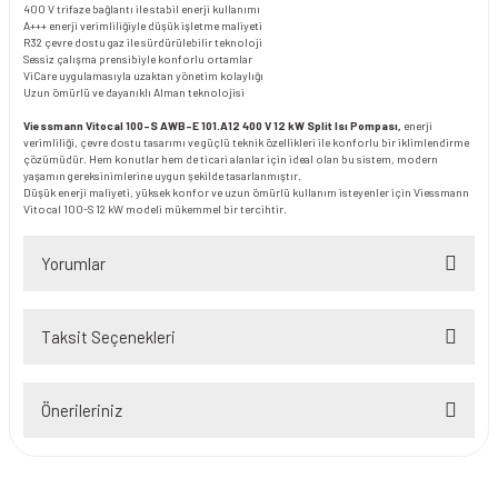
400 V trifaze bağlantı ile stabil enerji kullanımı
A+++ enerji verimliliğiyle düşük işletme maliyeti
R32 çevre dostu gaz ile sürdürülebilir teknoloji
Sessiz çalışma prensibiyle konforlu ortamlar
ViCare uygulamasıyla uzaktan yönetim kolaylığı
Uzun ömürlü ve dayanıklı Alman teknolojisi
Viessmann Vitocal 100-S AWB-E 101.A12 400 V 12 kW Split Isı Pompası,
enerji
verimliliği, çevre dostu tasarımı ve güçlü teknik özellikleri ile konforlu bir iklimlendirme
çözümüdür. Hem konutlar hem de ticari alanlar için ideal olan bu sistem, modern
yaşamın gereksinimlerine uygun şekilde tasarlanmıştır.
Düşük enerji maliyeti, yüksek konfor ve uzun ömürlü kullanım isteyenler için Viessmann
Vitocal 100-S 12 kW modeli mükemmel bir tercihtir.
Yorumlar
Taksit Seçenekleri
Bu ürüne ilk yorumu siz yapın!
Önerileriniz
Yorum Yaz
Bu ürünün fiyat bilgisi, resim, ürün açıklamalarında ve diğer konularda
yetersiz gördüğünüz noktaları öneri formunu kullanarak tarafımıza