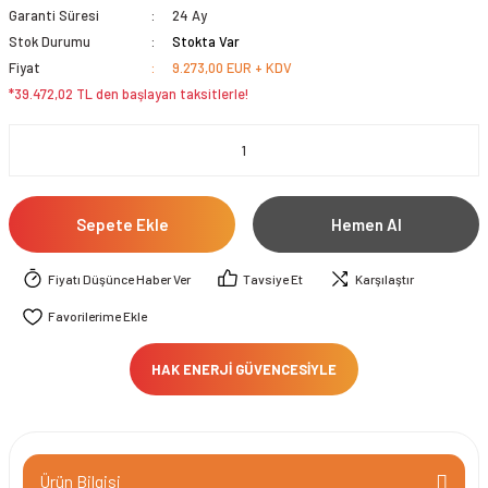
Garanti Süresi
24 Ay
Stok Durumu
Stokta Var
Fiyat
9.273,00 EUR + KDV
*39.472,02 TL den başlayan taksitlerle!
Sepete Ekle
Hemen Al
Fiyatı Düşünce Haber Ver
Tavsiye Et
Karşılaştır
HAK ENERJİ GÜVENCESİYLE
Ürün Bilgisi