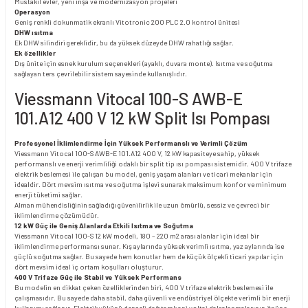
Müstakil evler, yeni inşa ve modernizasyon projeleri
Operasyon
Geniş renkli dokunmatik ekranlı Vitotronic 200 PLC 2.0 kontrol ünitesi
DHW ısıtma
Ek DHW silindiri gereklidir, bu da yüksek düzeyde DHW rahatlığı sağlar.
Ek özellikler
Dış ünite için esnek kurulum seçenekleri (ayaklı, duvara monte). Isıtma ve soğutma
sağlayan ters çevrilebilir sistem sayesinde kullanışlıdır.
Viessmann Vitocal 100-S AWB-E
101.A12 400 V 12 kW Split Isı Pompası
Profesyonel İklimlendirme İçin Yüksek Performanslı ve Verimli Çözüm
Viessmann Vitocal 100-S AWB-E 101.A12 400 V, 12 kW kapasiteye sahip, yüksek
performanslı ve enerji verimliliği odaklı bir split tip ısı pompası sistemidir. 400 V trifaze
elektrik beslemesi ile çalışan bu model, geniş yaşam alanları ve ticari mekanlar için
idealdir. Dört mevsim ısıtma ve soğutma işlevi sunarak maksimum konfor ve minimum
enerji tüketimi sağlar.
Alman mühendisliğinin sağladığı güvenilirlik ile uzun ömürlü, sessiz ve çevreci bir
iklimlendirme çözümüdür.
12 kW Güç ile Geniş Alanlarda Etkili Isıtma ve Soğutma
Viessmann Vitocal 100-S 12 kW modeli, 180 – 220 m2 arası alanlar için ideal bir
iklimlendirme performansı sunar. Kış aylarında yüksek verimli ısıtma, yaz aylarında ise
güçlü soğutma sağlar. Bu sayede hem konutlar hem de küçük ölçekli ticari yapılar için
dört mevsim ideal iç ortam koşulları oluşturur.
400 V Trifaze Güç ile Stabil ve Yüksek Performans
Bu modelin en dikkat çeken özelliklerinden biri, 400 V trifaze elektrik beslemesi ile
çalışmasıdır. Bu sayede daha stabil, daha güvenli ve endüstriyel ölçekte verimli bir enerji