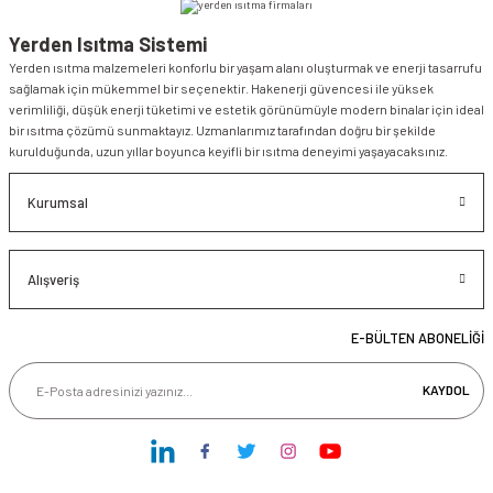
Yerden Isıtma Sistemi
Yerden ısıtma malzemeleri konforlu bir yaşam alanı oluşturmak ve enerji tasarrufu
sağlamak için mükemmel bir seçenektir. Hakenerji güvencesi ile yüksek
verimliliği, düşük enerji tüketimi ve estetik görünümüyle modern binalar için ideal
bir ısıtma çözümü sunmaktayız. Uzmanlarımız tarafından doğru bir şekilde
kurulduğunda, uzun yıllar boyunca keyifli bir ısıtma deneyimi yaşayacaksınız.
Kurumsal
Alışveriş
E-BÜLTEN ABONELİĞİ
KAYDOL