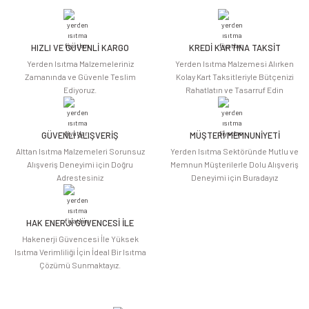
iletebilirsiniz.
Görüş ve önerileriniz için teşekkür ederiz.
HIZLI VE GÜVENLİ KARGO
KREDİ KARTINA TAKSİT
Ürün resmi kalitesiz, bozuk veya görüntülenemiyor.
Yerden Isıtma Malzemeleriniz
Yerden Isıtma Malzemesi Alırken
Ürün açıklamasında eksik bilgiler bulunuyor.
Zamanında ve Güvenle Teslim
Kolay Kart Taksitleriyle Bütçenizi
Ediyoruz.
Rahatlatın ve Tasarruf Edin
Ürün bilgilerinde hatalar bulunuyor.
Ürün fiyatı diğer sitelerden daha pahalı.
Bu ürüne benzer farklı alternatifler olmalı.
GÜVENLİ ALIŞVERİŞ
MÜŞTERİ MEMNUNİYETİ
Alttan Isıtma Malzemeleri Sorunsuz
Yerden Isıtma Sektöründe Mutlu ve
Alışveriş Deneyimi için Doğru
Memnun Müşterilerle Dolu Alışveriş
Adrestesiniz
Deneyimi için Buradayız
HAK ENERJİ GÜVENCESİ İLE
Gönder
Hakenerji Güvencesi İle Yüksek
Isıtma Verimliliği İçin İdeal Bir Isıtma
Çözümü Sunmaktayız.