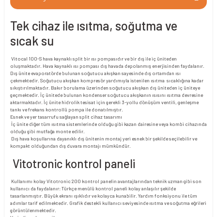
Tek cihaz ile ısıtma, soğutma ve
sıcak su
Vitocal 100-S hava kaynaklı split bir ısı pompasıdır ve bir dış ile iç üniteden
oluşmaktadır. Hava kaynaklı ısı pompası dış havada depolanmış enerjisinden faydalanır.
Dış ünite evaporatörde bulunan soğutucu akışkan sayesinde dış ortamdan ısı
çekmektedir. Soğutucu akışkan kompresör yardımıyla istenilen ısıtma sıcaklığına kadar
sıkıştırılmaktadır. Bakır borulama üzerinden soğutucu akışkan dış üniteden iç üniteye
geçmektedir. İç ünitede bulunan kondenser soğutucu akışkanın ısısını ısıtma devresine
aktarmaktadır. İç ünite hidrolik tesisat için gerekli 3-yollu dönüşüm ventili, genleşme
tankı ve frekans kontrollü pompa ile donatılmıştır.
Esnek ve yer tasarrufu sağlayan split cihaz tasarımı
İç ünite diğer tüm ısıtma sistemlerinde olduğu gibi kazan dairesine veya kombi cihazında
olduğu gibi mutfağa monte edilir.
Dış hava koşullarına dayanıklı dış ünitenin montaj yeri esnek bir şekilde seçilebilir ve
kompakt olduğundan dış duvara montajı mümkündür.
Vitotronic kontrol paneli
Kullanımı kolay Vitotronic 200 kontrol panelin avantajlarından teknik uzman gibi son
kullanıcı da faydalanır: Türkçe menülü kontrol paneli kolay anlaşılır şekilde
tasarlanmıştır. Büyük ekranı ışıklıdır ve kolayca kunabilir. Yardım fonksiyonu ile tüm
adımlar tarif edilmektedir. Grafik destekli kullanıcı seviyesinde ısıtma ve soğutma eğrileri
görüntülenmektedir.