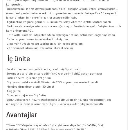
kompresör.
Yüksek verimli ısıtma devresi pompası, plakalı eşanjör, 3 yollu ventil, emniyet grubu,
membranlı genleşme tankı ve kontrol panelinden oluşan iç üniteye E ve AC varyantlı
işletme imkanı için elektrikli ısıtıcı entegre edilmiştir.
Açık metinli ve grafik görüntülü, kullanımı kolay Vitotronic 200 kontrol paneli.
Farklı sıcaklık seviyelerinde ısıtma ve soğutmayı mümkün kılan geri dönüşüm tasarımlı
konfor (varyant AC).
Fotovoltaik sisteminden elde edilen elektriğin optimal öztüketimi sağlanmaktadır.
5 adet ısı pompasına kadar kaskad fonksiyonu.
Viessmann uygulamaları üzerinden kullanım ve servis için
Vitoconnect (aksesuar) üzerinden internet özelliği.
İç ünite
Sıcak su/kullanma suyu için entegre edilmiş 3 yollu ventil
Sekonder devre için entegre edilmiş yüksek verimli sirkülasyon pompası
Isıtma devresi için emniyet grubu
Dış hava sıcaklık sensörlü Vitotronic 200 ısı pompası kontrol paneli
Membranlı genleşme tankı (10 Litre)
Akış şalteri
Duvar montaj askısı Dış ünite
Soğutucu akışkan (R32/R410A) ile doldurulmuş dış ünite, rakor bağlantıları, ses
izolasyonlu inverter kompresör, 4 yollu vana ve elektronik genleşme valfi
Avantajlar
Yüksek COP değerleri sayesinde düşük işletme maliyetleri (EN 14511’e göre):
4,8‘e kadar (Hava 7 C/Su 35 C) ve 3,6‘ya kadar (Hava 2 C/Su 35 C)