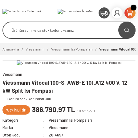
Anasayfa
Viessmann
Viessmann Isı Pompaları
Viessmann Vitocal 100-S
Viessmann
Viessmann Vitocal 100-S, AWB-E 101.A12 400 V, 12
kW Split Isı Pompası
0 Yorum Yap / Yorumları Oku
386.790,97 TL
%37 İNDİRİM
611.527,27 TL
Kategori
Viessmann Isı Pompaları
Marka
Viessmann
Stok Kodu
Z014657