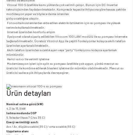
Verimli ve ekonomik
Vitocal 100-S özellikle kısmı yüklerde çok verimli çalışır. Bunun için DC-Inverter
teknolojisinden faydalanılmaktadır. Kompresör kapasite ihtiyacına göre hassas şekilde
modülasyon yapar ve böylece daima istenilen
gidiş sıcaklığına ulaşılır.
Fotovoltaik sistemlerden elde edilen elektrik öztüketim için ısı pompası ile yüksek
verimde kullanabilmektedir.
Internet üzerinden konforlu erişim
Opsiyonel olarak sipariş edilebilen Vitocom 100 LAN1 modülü ile ısı pompası Internete
bağlanabilmektedir. Ücretsiz Vitotrol App ile çeşitli fonksiyonlar kolayca akıllı telefon
üzerinden ayarlanabilmektedir.
Akıllı telefon üzerinden sıcaklık ayarı veya “party“ fonksiyonu kolayca ayarlamak
mümkündür.
Harici ısıtıcı ile verimli işletme
Modernizasyon işleri için split ısı pompası özellikle çok uygun, çünkü mevcut ısı
üreticisi ile kombine edilerek bivalent işletme tür mümkün olabilmektedir. Mevcut ısı
üreticisi sadece pik ihtiyaçlarda devreye girer.
Ürün detayları
Nominal ısıtma gücü (kW)
4,3 ila 15,6 kW
Isıtma modunda COP
5,1'e kadar (hava 7 C/su 35 C)
Enerji verimliliği sınıfı
A++ / A+, düşük sıcaklık (35 C) / orta sıcaklık (55 C)
Uygulama alanı