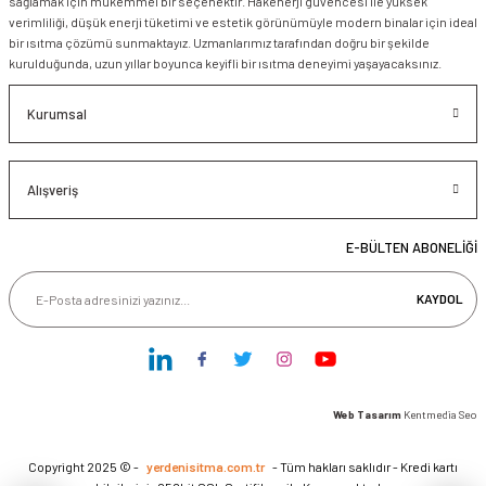
sağlamak için mükemmel bir seçenektir. Hakenerji güvencesi ile yüksek
verimliliği, düşük enerji tüketimi ve estetik görünümüyle modern binalar için ideal
bir ısıtma çözümü sunmaktayız. Uzmanlarımız tarafından doğru bir şekilde
kurulduğunda, uzun yıllar boyunca keyifli bir ısıtma deneyimi yaşayacaksınız.
Kurumsal
Alışveriş
E-BÜLTEN ABONELİĞİ
KAYDOL
Web Tasarım
Kentmedia Seo
Copyright 2025 © -
yerdenisitma.com.tr
- Tüm hakları saklıdır - Kredi kartı