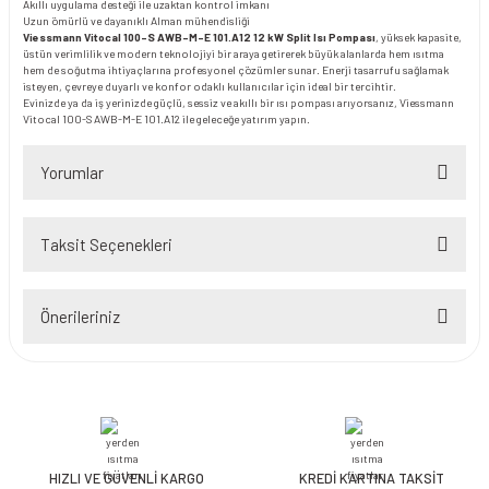
Akıllı uygulama desteği ile uzaktan kontrol imkanı
Uzun ömürlü ve dayanıklı Alman mühendisliği
Viessmann Vitocal 100-S AWB-M-E 101.A12 12 kW Split Isı Pompası
, yüksek kapasite,
üstün verimlilik ve modern teknolojiyi bir araya getirerek büyük alanlarda hem ısıtma
hem de soğutma ihtiyaçlarına profesyonel çözümler sunar. Enerji tasarrufu sağlamak
isteyen, çevreye duyarlı ve konfor odaklı kullanıcılar için ideal bir tercihtir.
Evinizde ya da iş yerinizde güçlü, sessiz ve akıllı bir ısı pompası arıyorsanız, Viessmann
Vitocal 100-S AWB-M-E 101.A12 ile geleceğe yatırım yapın.
Yorumlar
Taksit Seçenekleri
Bu ürüne ilk yorumu siz yapın!
Önerileriniz
Yorum Yaz
Bu ürünün fiyat bilgisi, resim, ürün açıklamalarında ve diğer konularda
yetersiz gördüğünüz noktaları öneri formunu kullanarak tarafımıza
iletebilirsiniz.
Görüş ve önerileriniz için teşekkür ederiz.
HIZLI VE GÜVENLİ KARGO
KREDİ KARTINA TAKSİT