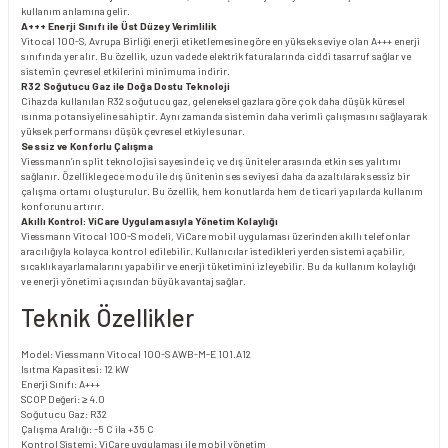
kullanım anlamına gelir.
A+++ Enerji Sınıfı ile Üst Düzey Verimlilik
Vitocal 100-S, Avrupa Birliği enerji etiketlemesine göre en yüksek seviye olan A+++ enerji
sınıfında yer alır. Bu özellik, uzun vadede elektrik faturalarında ciddi tasarruf sağlar ve
sistemin çevresel etkilerini minimuma indirir.
R32 Soğutucu Gaz ile Doğa Dostu Teknoloji
Cihazda kullanılan R32 soğutucu gaz, geleneksel gazlara göre çok daha düşük küresel
ısınma potansiyeline sahiptir. Aynı zamanda sistemin daha verimli çalışmasını sağlayarak
yüksek performansı düşük çevresel etkiyle sunar.
Sessiz ve Konforlu Çalışma
Viessmann’ın split teknolojisi sayesinde iç ve dış üniteler arasında etkin ses yalıtımı
sağlanır. Özellikle gece modu ile dış ünitenin ses seviyesi daha da azaltılarak sessiz bir
çalışma ortamı oluşturulur. Bu özellik, hem konutlarda hem de ticari yapılarda kullanım
konforunu artırır.
Akıllı Kontrol: ViCare Uygulamasıyla Yönetim Kolaylığı
Viessmann Vitocal 100-S modeli, ViCare mobil uygulaması üzerinden akıllı telefonlar
aracılığıyla kolayca kontrol edilebilir. Kullanıcılar istedikleri yerden sistemi açabilir,
sıcaklık ayarlamalarını yapabilir ve enerji tüketimini izleyebilir. Bu da kullanım kolaylığı
ve enerji yönetimi açısından büyük avantaj sağlar.
Teknik Özellikler
Model: Viessmann Vitocal 100-S AWB-M-E 101.A12
Isıtma Kapasitesi: 12 kW
Enerji Sınıfı: A+++
SCOP Değeri: ≥ 4.0
Soğutucu Gaz: R32
Çalışma Aralığı: -5 C ila +35 C
Kontrol Sistemi: ViCare uygulaması ile mobil yönetim