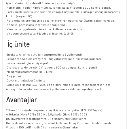
işletme imkanı için elektrikli ısıtıcı entegre edilmiştir.
Açık metinli ve grafik görüntülü, kullanımı kolay Vitotronic 200 kontrol paneli.
Farklı sıcaklık seviyelerinde ısıtma ve soğutmayı mümkün kılan geri dönüşüm tasarımlı
konfor (varyant AC).
Fotovoltaik sisteminden elde edilen elektriğin optimal öztüketimi sağlanmaktadır.
5 adet ısı pompasına kadar kaskad fonksiyonu.
Viessmann uygulamaları üzerinden kullanım ve servis için
Vitoconnect (aksesuar) üzerinden internet özelliği.
İç ünite
Sıcak su/kullanma suyu için entegre edilmiş 3 yollu ventil
Sekonder devre için entegre edilmiş yüksek verimli sirkülasyon pompası
Isıtma devresi için emniyet grubu
Dış hava sıcaklık sensörlü Vitotronic 200 ısı pompası kontrol paneli
Membranlı genleşme tankı (10 Litre)
Akış şalteri
Duvar montaj askısı Dış ünite
Soğutucu akışkan (R32/R410A) ile doldurulmuş dış ünite, rakor bağlantıları, ses
izolasyonlu inverter kompresör, 4 yollu vana ve elektronik genleşme valfi
Avantajlar
Yüksek COP değerleri sayesinde düşük işletme maliyetleri (EN 14511’e göre):
4,8‘e kadar (Hava 7 C/Su 35 C) ve 3,6‘ya kadar (Hava 2 C/Su 35 C)
DC-Inverter ve kapasite kontrolü ile kısmı yükte yüksek verim
Grafik ekranlı ve açık metin gösterimli kullanımı kolay Vitotronic kontrol paneli
Vitocom 100 LAN1 modülü ile Internete bağlantı imkanı