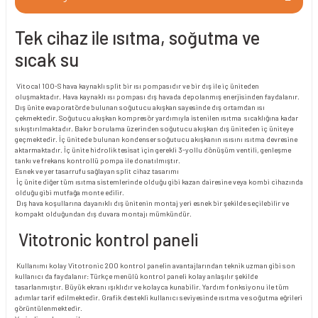
Tek cihaz ile ısıtma, soğutma ve
sıcak su
Vitocal 100-S hava kaynaklı split bir ısı pompasıdır ve bir dış ile iç üniteden
oluşmaktadır. Hava kaynaklı ısı pompası dış havada depolanmış enerjisinden faydalanır.
Dış ünite evaporatörde bulunan soğutucu akışkan sayesinde dış ortamdan ısı
çekmektedir. Soğutucu akışkan kompresör yardımıyla istenilen ısıtma sıcaklığına kadar
sıkıştırılmaktadır. Bakır borulama üzerinden soğutucu akışkan dış üniteden iç üniteye
geçmektedir. İç ünitede bulunan kondenser soğutucu akışkanın ısısını ısıtma devresine
aktarmaktadır. İç ünite hidrolik tesisat için gerekli 3-yollu dönüşüm ventili, genleşme
tankı ve frekans kontrollü pompa ile donatılmıştır.
Esnek ve yer tasarrufu sağlayan split cihaz tasarımı
İç ünite diğer tüm ısıtma sistemlerinde olduğu gibi kazan dairesine veya kombi cihazında
olduğu gibi mutfağa monte edilir.
Dış hava koşullarına dayanıklı dış ünitenin montaj yeri esnek bir şekilde seçilebilir ve
kompakt olduğundan dış duvara montajı mümkündür.
Vitotronic kontrol paneli
Kullanımı kolay Vitotronic 200 kontrol panelin avantajlarından teknik uzman gibi son
kullanıcı da faydalanır: Türkçe menülü kontrol paneli kolay anlaşılır şekilde
tasarlanmıştır. Büyük ekranı ışıklıdır ve kolayca kunabilir. Yardım fonksiyonu ile tüm
adımlar tarif edilmektedir. Grafik destekli kullanıcı seviyesinde ısıtma ve soğutma eğrileri
görüntülenmektedir.