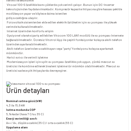
Verimli ve ekonomik
Vitocal 100-S özellikle kısmı yüklerde çok verimli çalışır. Bunun için DC-Inverter
teknolojisinden faydalanılmaktadır. Kompresör kapasite ihtiyacına göre hassas şekilde
modülasyon yapar ve böylece daima istenilen
gidiş sıcaklığına ulaşılır.
Fotovoltaik sistemlerden elde edilen elektrik öztüketim için ısı pompası ile yüksek
verimde kullanabilmektedir.
Internet üzerinden konforlu erişim
Opsiyonel olarak sipariş edilebilen Vitocom 100 LAN1 modülü ile ısı pompası Internete
bağlanabilmektedir. Ücretsiz Vitotrol App ile çeşitli fonksiyonlar kolayca akıllı telefon
üzerinden ayarlanabilmektedir.
Akıllı telefon üzerinden sıcaklık ayarı veya “party“ fonksiyonu kolayca ayarlamak
mümkündür.
Harici ısıtıcı ile verimli işletme
Modernizasyon işleri için split ısı pompası özellikle çok uygun, çünkü mevcut ısı
üreticisi ile kombine edilerek bivalent işletme tür mümkün olabilmektedir. Mevcut ısı
üreticisi sadece pik ihtiyaçlarda devreye girer.
Ürün detayları
Nominal ısıtma gücü (kW)
4,3 ila 15,6 kW
Isıtma modunda COP
5,1'e kadar (hava 7 C/su 35 C)
Enerji verimliliği sınıfı
A++ / A+, düşük sıcaklık (35 C) / orta sıcaklık (55 C)
Uygulama alanı