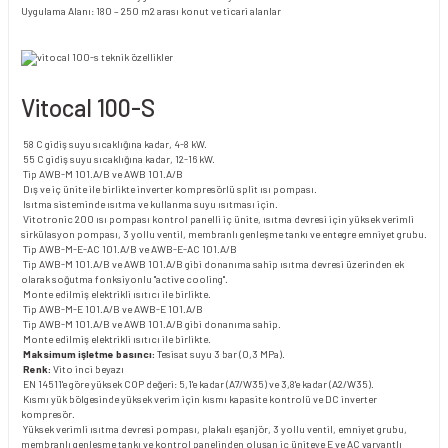
Uygulama Alanı: 180 – 250 m2 arası konut ve ticari alanlar
Vitocal 100-S
58 C gidiş suyu sıcaklığına kadar, 4-8 kW.
55 C gidiş suyu sıcaklığına kadar, 12-16 kW.
Tip AWB-M 101.A/B ve AWB 101.A/B
Dış ve iç ünite ile birlikte inverter kompresörlü split ısı pompası.
Isıtma sisteminde ısıtma ve kullanma suyu ısıtması için.
Vitotronic 200 ısı pompası kontrol panelli iç ünite, ısıtma devresi için yüksek verimli
sirkülasyon pompası, 3 yollu ventil, membranlı genleşme tankı ve entegre emniyet grubu.
Tip AWB-M-E-AC 101.A/B ve AWB-E-AC 101.A/B
Tip AWB-M 101.A/B ve AWB 101.A/B gibi donanıma sahip ısıtma devresi üzerinden ek
olarak soğutma fonksiyonlu "active cooling".
Monte edilmiş elektrikli ısıtıcı ile birlikte.
Tip AWB-M-E 101.A/B ve AWB-E 101.A/B
Tip AWB-M 101.A/B ve AWB 101.A/B gibi donanıma sahip.
Monte edilmiş elektrikli ısıtıcı ile birlikte.
Maksimum işletme basıncı:
Tesisat suyu 3 bar (0,3 MPa).
Renk:
Vito inci beyazı
EN 14511'e göre yüksek COP değeri: 5,1'e kadar (A7/W35) ve 3,8'e kadar (A2/W35).
Kısmı yük bölgesinde yüksek verim için kısmı kapasite kontrolü ve DC inverter
kompresör.
Yüksek verimli ısıtma devresi pompası, plakalı eşanjör, 3 yollu ventil, emniyet grubu,
membranlı genleşme tankı ve kontrol panelinden oluşan iç üniteye E ve AC varyantlı