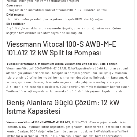
Müstakil evler, yeni inşa ve modernizasyon projeleri
Operasyon
Geniş renkli dokunmatik ekranlı Vitotronic 200 PLC 2.0 kontrol ünitesi
DHW ısıtma
Ek DHW silindiri gereklidir, bu da yüksek düzeyde DHW rahatlığı sağlar.
Ek özellikler
Dış ünite için esnek kurulum seçenekleri (ayaklı, duvara monte). Isıtma ve soğutma
sağlayan ters çevrilebilir sistem sayesinde kullanışlıdır.
Viessmann Vitocal 100-S AWB-M-E
101.A12 12 kW Split Isı Pompası
Yüksek Performans, Maksimum Verim: Viessmann Vitocal 100-S ile Tanışın
Viessmann Vitocal 100-S AWB-M-E 101.A12, 12 kW kapasitesiyle büyük konutlar ve ticari
alanlar için yüksek performanslı bir split ısı pompası çözümüdür. Gelişmiş Viessmann
teknolojisiyle üretilen bu model, hem ısıtma hem de soğutma ihtiyaçlarını karşılamakla
kalmaz; aynı zamanda enerji tasarrufu ve çevre dostu çalışma prensibiyle fark yaratır.
A+++ enerji sınıfına sahip olan sistem, düşük enerji tüketimiyle maksimum konfor sunar.
Yenilenebilir enerji kaynaklarını kullanarak sürdürülebilir bir yaşamın kapılarını aralar.
Geniş Alanlara Güçlü Çözüm: 12 kW
Isıtma Kapasitesi
Viessmann Vitocal 100-S AWB-M-E 101.A12,
180 ila 250 m2 arası yaşam alanları için
idealdir. 12 kW’lık yüksek ısıtma kapasitesi, geniş hacimli mekanlarda bile etkili bir sıcaklık
kontrolü sağlar. SCOP değeri 4'ün üzerinde olan bu model, her 1 kW elektrik enerjisi ile 4
kW’tan fazla ısı enerjisi üretebilir. Bu, hem düşük enerji maliyeti hem de çevre dostu