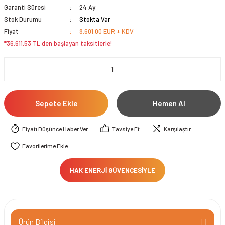
Garanti Süresi
24 Ay
Stok Durumu
Stokta Var
Fiyat
8.601,00 EUR + KDV
*36.611,53 TL den başlayan taksitlerle!
Sepete Ekle
Hemen Al
Fiyatı Düşünce Haber Ver
Tavsiye Et
Karşılaştır
HAK ENERJİ GÜVENCESİYLE
Ürün Bilgisi