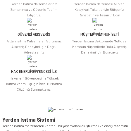
Ürün resmi kalitesiz, bozuk veya görüntülenemiyor.
Yerden Isıtma Malzemeleriniz
Yerden Isıtma Malzemesi Alırken
Ürün açıklamasında eksik bilgiler bulunuyor.
Zamanında ve Güvenle Teslim
Kolay Kart Taksitleriyle Bütçenizi
Ediyoruz.
Rahatlatın ve Tasarruf Edin
Ürün bilgilerinde hatalar bulunuyor.
Ürün fiyatı diğer sitelerden daha pahalı.
Bu ürüne benzer farklı alternatifler olmalı.
GÜVENLİ ALIŞVERİŞ
MÜŞTERİ MEMNUNİYETİ
Alttan Isıtma Malzemeleri Sorunsuz
Yerden Isıtma Sektöründe Mutlu ve
Alışveriş Deneyimi için Doğru
Memnun Müşterilerle Dolu Alışveriş
Adrestesiniz
Deneyimi için Buradayız
HAK ENERJİ GÜVENCESİ İLE
Gönder
Hakenerji Güvencesi İle Yüksek
Isıtma Verimliliği İçin İdeal Bir Isıtma
Çözümü Sunmaktayız.
Yerden Isıtma Sistemi
Yerden ısıtma malzemeleri konforlu bir yaşam alanı oluşturmak ve enerji tasarrufu