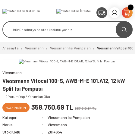
Anasayfa
Viessmann
Viessmann Isı Pompaları
Viessmann Vitocal 100-S
Viessmann
Viessmann Vitocal 100-S, AWB-M-E 101.A12, 12 kW
Split Isı Pompası
0 Yorum Yap / Yorumları Oku
358.760,69 TL
%37 İNDİRİM
567.210,84 TL
Kategori
Viessmann Isı Pompaları
Marka
Viessmann
Stok Kodu
Z014654