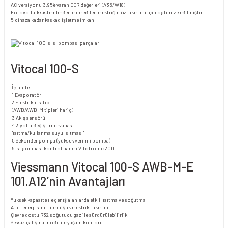
AC versiyonu 3,95‘e varan EER değerleri (A35/W18)
Fotovoltaik sistemlerden elde edilen elektriğin öztüketimi için optimize edilmiştir
5 cihaza kadar kaskad işletme imkanı
Vitocal 100-S
İç ünite
1 Evaporatör
2 Elektrikli ısıtıcı
(AWB/AWB-M tipleri hariç)
3 Akış sensörü
4 3 yollu değiştirme vanası
"ısıtma/kullanma suyu ısıtması"
5 Sekonder pompa (yüksek verimli pompa)
6 Isı pompası kontrol paneli Vitotronic 200
Viessmann Vitocal 100-S AWB-M-E
101.A12’nin Avantajları
Yüksek kapasite ile geniş alanlarda etkili ısıtma ve soğutma
A+++ enerji sınıfı ile düşük elektrik tüketimi
Çevre dostu R32 soğutucu gaz ile sürdürülebilirlik
Sessiz çalışma modu ile yaşam konforu