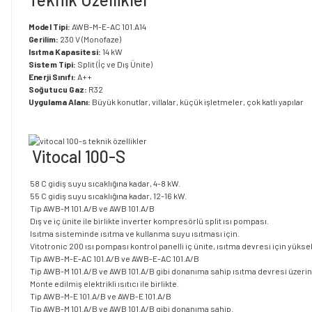
Model Tipi:
AWB-M-E-AC 101.A14
Gerilim:
230 V (Monofaze)
Isıtma Kapasitesi:
14 kW
Sistem Tipi:
Split (İç ve Dış Ünite)
Enerji Sınıfı:
A++
Soğutucu Gaz:
R32
Uygulama Alanı:
Büyük konutlar, villalar, küçük işletmeler, çok katlı yapılar
Vitocal 100-S
58 C gidiş suyu sıcaklığına kadar, 4-8 kW.
55 C gidiş suyu sıcaklığına kadar, 12-16 kW.
Tip AWB-M 101.A/B ve AWB 101.A/B
Dış ve iç ünite ile birlikte inverter kompresörlü split ısı pompası.
Isıtma sisteminde ısıtma ve kullanma suyu ısıtması için.
Vitotronic 200 ısı pompası kontrol panelli iç ünite, ısıtma devresi için yük
Tip AWB-M-E-AC 101.A/B ve AWB-E-AC 101.A/B
Tip AWB-M 101.A/B ve AWB 101.A/B gibi donanıma sahip ısıtma devresi üzerin
Monte edilmiş elektrikli ısıtıcı ile birlikte.
Tip AWB-M-E 101.A/B ve AWB-E 101.A/B
Tip AWB-M 101.A/B ve AWB 101.A/B gibi donanıma sahip.