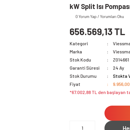
kW Split Isı Pompas
0 Yorum Yap / Yorumları Oku
656.569,13 TL
Kategori
Viessma
Marka
Viessm
Stok Kodu
Z014661
Garanti Süresi
24 Ay
Stok Durumu
Stokta 
Fiyat
9.956,0
*67.002,88 TL den başlayan ta
He