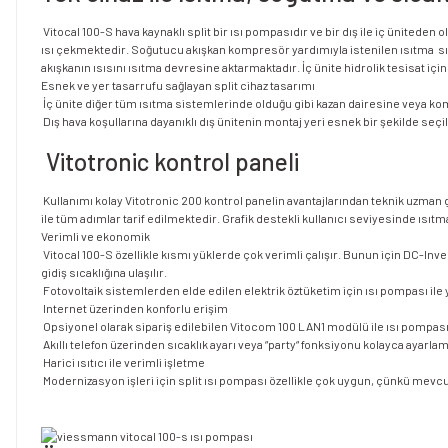
Vitocal 100-S hava kaynaklı split bir ısı pompasıdır ve bir dış ile iç ünite
ısı çekmektedir. Soğutucu akışkan kompresör yardımıyla istenilen ısıtma sı
akışkanın ısısını ısıtma devresine aktarmaktadır. İç ünite hidrolik tesisat iç
Esnek ve yer tasarrufu sağlayan split cihaz tasarımı
İç ünite diğer tüm ısıtma sistemlerinde olduğu gibi kazan dairesine veya kom
Dış hava koşullarına dayanıklı dış ünitenin montaj yeri esnek bir şekilde s
Vitotronic kontrol paneli
Kullanımı kolay Vitotronic 200 kontrol panelin avantajlarından teknik uzman gi
ile tüm adımlar tarif edilmektedir. Grafik destekli kullanıcı seviyesinde ıs
Verimli ve ekonomik
Vitocal 100-S özellikle kısmı yüklerde çok verimli çalışır. Bunun için DC-I
gidiş sıcaklığına ulaşılır.
Fotovoltaik sistemlerden elde edilen elektrik öztüketim için ısı pompası il
Internet üzerinden konforlu erişim
Opsiyonel olarak sipariş edilebilen Vitocom 100 LAN1 modülü ile ısı pompası I
Akıllı telefon üzerinden sıcaklık ayarı veya “party“ fonksiyonu kolayca aya
Harici ısıtıcı ile verimli işletme
Modernizasyon işleri için split ısı pompası özellikle çok uygun, çünkü mevcut