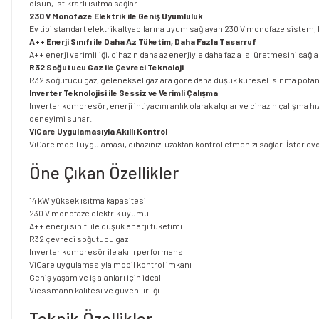
olsun, istikrarlı ısıtma sağlar.
230 V Monofaze Elektrik ile Geniş Uyumluluk
Ev tipi standart elektrik altyapılarına uyum sağlayan 230 V monofaze sistem,
A++ Enerji Sınıfı ile Daha Az Tüketim, Daha Fazla Tasarruf
A++ enerji verimliliği, cihazın daha az enerjiyle daha fazla ısı üretmesini sağ
R32 Soğutucu Gaz ile Çevreci Teknoloji
R32 soğutucu gaz, geleneksel gazlara göre daha düşük küresel ısınma potansi
Inverter Teknolojisi ile Sessiz ve Verimli Çalışma
Inverter kompresör, enerji ihtiyacını anlık olarak algılar ve cihazın çalışma 
deneyimi sunar.
ViCare Uygulamasıyla Akıllı Kontrol
ViCare mobil uygulaması, cihazınızı uzaktan kontrol etmenizi sağlar. İster evde
Öne Çıkan Özellikler
14 kW yüksek ısıtma kapasitesi
230 V monofaze elektrik uyumu
A++ enerji sınıfı ile düşük enerji tüketimi
R32 çevreci soğutucu gaz
Inverter kompresör ile akıllı performans
ViCare uygulamasıyla mobil kontrol imkanı
Geniş yaşam ve iş alanları için ideal
Viessmann kalitesi ve güvenilirliği
Teknik Özellikler