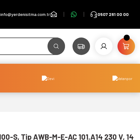
info@yerdenisitma.com.tr
0507 261 00 00
100-S, Tip AWB-M-E-AC 101.A14 230 V, 14