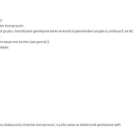
).
rter kompresör.
t grubu, membranlı genleşme tankı ve kontrol panelinden oluşan iç üniteye E ve AC vary
.
 tasarımlı konfor (varyant AC).
tadır.
ses izolasyonlu inverter kompresör, 4 yollu vana ve elektronik genleşme valfi