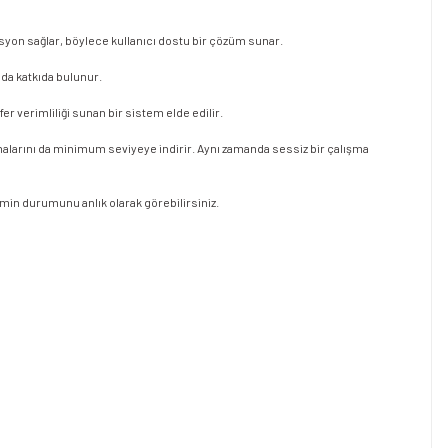
asyon sağlar, böylece kullanıcı dostu bir çözüm sunar.
 da katkıda bulunur.
 verimliliği sunan bir sistem elde edilir.
anmalarını da minimum seviyeye indirir. Aynı zamanda sessiz bir çalışma
stemin durumunu anlık olarak görebilirsiniz.