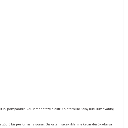
it ısı pompasıdır. 230 V monofaze elektrik sistemi ile kolay kurulum avantajı
i ve güçlü bir performans sunar. Dış ortam sıcaklıkları ne kadar düşük olursa