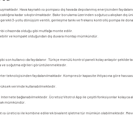
den oluşmaktadır. Hava kaynaklı ısı pompası dış havada depolanmış enerjisinden fayda
caklığına kadar sıkıştırılmaktadır. Bakır borulama üzerinden soğutucu akışkan dış 
in gerekli 3-yollu dönüşüm ventili, genleşme tankı ve frekans kontrollü pompa ile dona
bi cihazında olduğu gibi mutfağa monte edilir.
eçilebilir ve kompakt olduğundan dış duvara montajı mümkündür.
bi son kullanıcı da faydalanır: Türkçe menülü kontrol paneli kolay anlaşılır şekilde ta
ıtma ve soğutma eğrileri görüntülenmektedir.
nverter teknolojisinden faydalanılmaktadır. Kompresör kapasite ihtiyacına göre hass
e yüksek verimde kullanabilmektedir.
nternete bağlanabilmektedir. Ücretsiz Vitotrol App ile çeşitli fonksiyonlar kolayca a
rlamak mümkündür.
 ısı üreticisi ile kombine edilerek bivalent işletme tür mümkün olabilmektedir. Mevcu