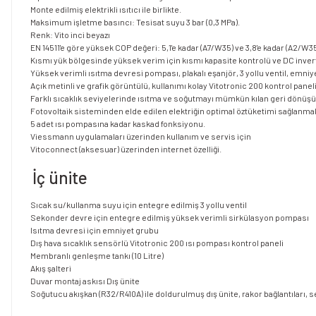
Monte edilmiş elektrikli ısıtıcı ile birlikte.
Maksimum işletme basıncı: Tesisat suyu 3 bar (0,3 MPa).
Renk: Vito inci beyazı
EN 14511'e göre yüksek COP değeri: 5,1'e kadar (A7/W35) ve 3,8'e kadar (A2/W35
Kısmı yük bölgesinde yüksek verim için kısmı kapasite kontrolü ve DC inve
Yüksek verimli ısıtma devresi pompası, plakalı eşanjör, 3 yollu ventil, emniye
Açık metinli ve grafik görüntülü, kullanımı kolay Vitotronic 200 kontrol paneli
Farklı sıcaklık seviyelerinde ısıtma ve soğutmayı mümkün kılan geri dönüşüm
Fotovoltaik sisteminden elde edilen elektriğin optimal öztüketimi sağlanmak
5 adet ısı pompasına kadar kaskad fonksiyonu.
Viessmann uygulamaları üzerinden kullanım ve servis için
Vitoconnect (aksesuar) üzerinden internet özelliği.
İç ünite
Sıcak su/kullanma suyu için entegre edilmiş 3 yollu ventil
Sekonder devre için entegre edilmiş yüksek verimli sirkülasyon pompası
Isıtma devresi için emniyet grubu
Dış hava sıcaklık sensörlü Vitotronic 200 ısı pompası kontrol paneli
Membranlı genleşme tankı (10 Litre)
Akış şalteri
Duvar montaj askısı Dış ünite
Soğutucu akışkan (R32/R410A) ile doldurulmuş dış ünite, rakor bağlantıları, 