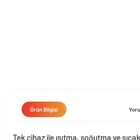
Ürün Bilgisi
Yor
Tek cihaz ile ısıtma, soğutma ve sıca