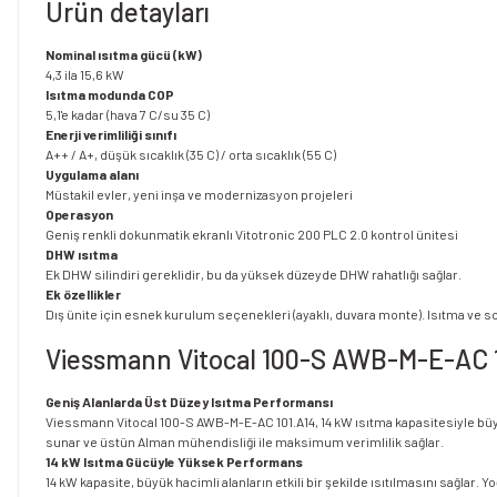
Ürün detayları
Nominal ısıtma gücü (kW)
4,3 ila 15,6 kW
Isıtma modunda COP
5,1'e kadar (hava 7 C/su 35 C)
Enerji verimliliği sınıfı
A++ / A+, düşük sıcaklık (35 C) / orta sıcaklık (55 C)
Uygulama alanı
Müstakil evler, yeni inşa ve modernizasyon projeleri
Operasyon
Geniş renkli dokunmatik ekranlı Vitotronic 200 PLC 2.0 kontrol ünitesi
DHW ısıtma
Ek DHW silindiri gereklidir, bu da yüksek düzeyde DHW rahatlığı sağlar.
Ek özellikler
Dış ünite için esnek kurulum seçenekleri (ayaklı, duvara monte). Isıtma ve so
Viessmann Vitocal 100-S AWB-M-E-AC 10
Geniş Alanlarda Üst Düzey Isıtma Performansı
Viessmann Vitocal 100-S AWB-M-E-AC 101.A14, 14 kW ısıtma kapasitesiyle büyük e
sunar ve üstün Alman mühendisliği ile maksimum verimlilik sağlar.
14 kW Isıtma Gücüyle Yüksek Performans
14 kW kapasite, büyük hacimli alanların etkili bir şekilde ısıtılmasını sağlar.