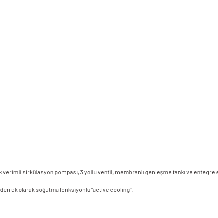
sek verimli sirkülasyon pompası, 3 yollu ventil, membranlı genleşme tankı ve entegre
den ek olarak soğutma fonksiyonlu "active cooling".