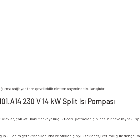
ğutma sağlayan ters çevrilebilir sistem sayesinde kullanışlıdır.
1.A14 230 V 14 kW Split Isı Pompası
vler, çok katlı konutlar veya küçük ticari işletmeler için ideal bir hava kaynaklı spl
 Yoğun kullanım gerektiren konutlar ve ofisler için yüksek enerji verimliliği ile dengel