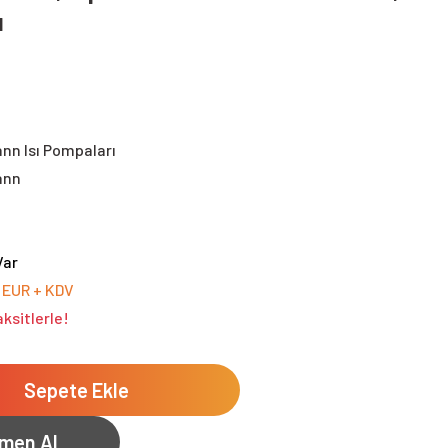
ı
nn Isı Pompaları
ann
Var
0 EUR + KDV
ksitlerle!
Sepete Ekle
men Al