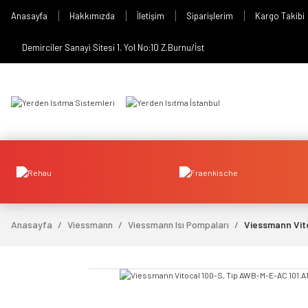
Anasayfa
Hakkımızda
İletişim
Siparişlerim
Kargo Takibi
Demirciler Sanayi Sitesi 1. Yol No:10 Z.Burnu/İst
Anasayfa
Viessmann
Viessmann Isı Pompaları
Viessmann Vito