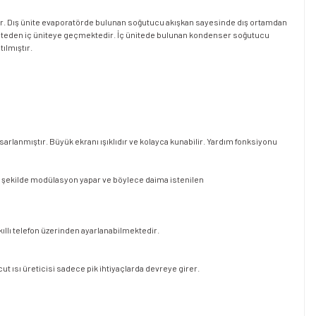
lanır. Dış ünite evaporatörde bulunan soğutucu akışkan sayesinde dış ortamdan
üniteden iç üniteye geçmektedir. İç ünitede bulunan kondenser soğutucu
tılmıştır.
sarlanmıştır. Büyük ekranı ışıklıdır ve kolayca kunabilir. Yardım fonksiyonu
as şekilde modülasyon yapar ve böylece daima istenilen
kıllı telefon üzerinden ayarlanabilmektedir.
t ısı üreticisi sadece pik ihtiyaçlarda devreye girer.