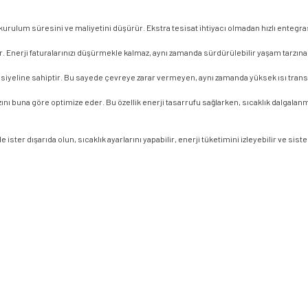
 kurulum süresini ve maliyetini düşürür. Ekstra tesisat ihtiyacı olmadan hızlı entegr
lar. Enerji faturalarınızı düşürmekle kalmaz, aynı zamanda sürdürülebilir yaşam tarzına
yeline sahiptir. Bu sayede çevreye zarar vermeyen, aynı zamanda yüksek ısı transfer
hızını buna göre optimize eder. Bu özellik enerji tasarrufu sağlarken, sıcaklık dalgal
 ister dışarıda olun, sıcaklık ayarlarını yapabilir, enerji tüketimini izleyebilir ve si