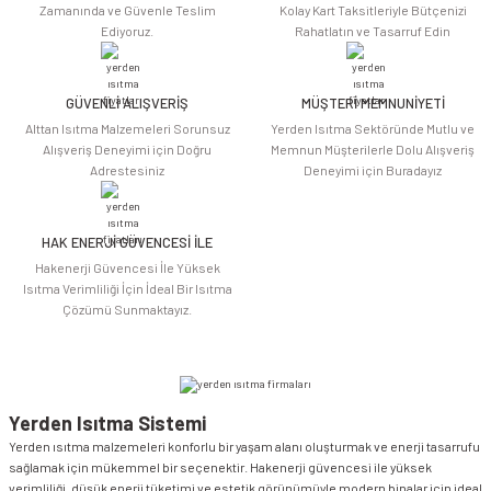
Ürün açıklamasında eksik bilgiler bulunuyor.
Zamanında ve Güvenle Teslim
Kolay Kart Taksitleriyle Bütçenizi
Ediyoruz.
Rahatlatın ve Tasarruf Edin
Ürün bilgilerinde hatalar bulunuyor.
Ürün fiyatı diğer sitelerden daha pahalı.
Bu ürüne benzer farklı alternatifler olmalı.
GÜVENLİ ALIŞVERİŞ
MÜŞTERİ MEMNUNİYETİ
Alttan Isıtma Malzemeleri Sorunsuz
Yerden Isıtma Sektöründe Mutlu ve
Alışveriş Deneyimi için Doğru
Memnun Müşterilerle Dolu Alışveriş
Adrestesiniz
Deneyimi için Buradayız
HAK ENERJİ GÜVENCESİ İLE
Gönder
Hakenerji Güvencesi İle Yüksek
Isıtma Verimliliği İçin İdeal Bir Isıtma
Çözümü Sunmaktayız.
Yerden Isıtma Sistemi
Yerden ısıtma malzemeleri konforlu bir yaşam alanı oluşturmak ve enerji tasarrufu
sağlamak için mükemmel bir seçenektir. Hakenerji güvencesi ile yüksek
verimliliği, düşük enerji tüketimi ve estetik görünümüyle modern binalar için ideal