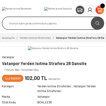
Anasayfa
Yerden Isıtma Straforları
Vatanpor Yerden Isıtma Straforu 28 Dan
Vatanpor
video izle
Vatanpor Yerden Isıtma Straforu 28 Dansite
1 Yorum Yap / Yorumları Oku
102,00 TL
%43 İNDİRİM
180,00 TL
Kategori
Yerden Isıtma Straforları
,
Vatanpor Yerden
Isıtma Straforları
Marka
Vatanpor
Stok Kodu
BCHLXZ36