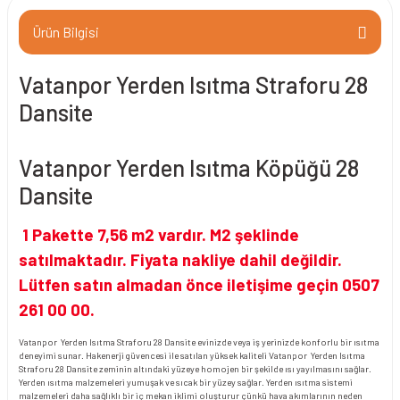
Ürün Bilgisi
Vatanpor Yerden Isıtma Straforu 28
Dansite
Vatanpor Yerden Isıtma Köpüğü 28
Dansite
1 Pakette 7,56 m2 vardır. M2 şeklinde
satılmaktadır. Fiyata nakliye dahil değildir.
Lütfen satın almadan önce iletişime geçin 0507
261 00 00.
Vatanpor Yerden Isıtma Straforu 28 Dansite evinizde veya iş yerinizde konforlu bir ısıtma
deneyimi sunar. Hakenerji güvencesi ile satılan yüksek kaliteli Vatanpor Yerden Isıtma
Straforu 28 Dansite zeminin altındaki yüzeye homojen bir şekilde ısı yayılmasını sağlar.
Yerden ısıtma malzemeleri yumuşak ve sıcak bir yüzey sağlar. Yerden ısıtma sistemi
malzemeleri daha sağlıklı bir iç mekan iklimi oluşturur çünkü hava akımlarının neden