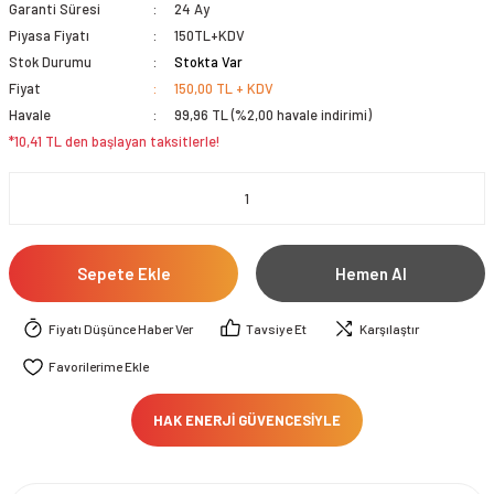
Garanti Süresi
24 Ay
Piyasa Fiyatı
150TL+KDV
Stok Durumu
Stokta Var
Fiyat
150,00 TL + KDV
Havale
99,96 TL (%2,00 havale indirimi)
*10,41 TL den başlayan taksitlerle!
Sepete Ekle
Hemen Al
Fiyatı Düşünce Haber Ver
Tavsiye Et
Karşılaştır
HAK ENERJİ GÜVENCESİYLE