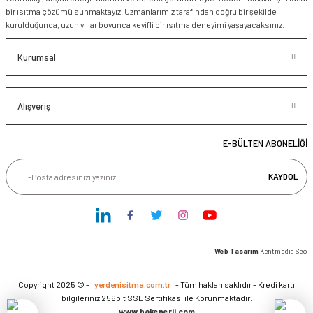
bir ısıtma çözümü sunmaktayız. Uzmanlarımız tarafından doğru bir şekilde
kurulduğunda, uzun yıllar boyunca keyifli bir ısıtma deneyimi yaşayacaksınız.
Kurumsal
Alışveriş
E-BÜLTEN ABONELİĞİ
KAYDOL
Web Tasarım
Kentmedia Seo
Copyright 2025 © -
yerdenisitma.com.tr
- Tüm hakları saklıdır - Kredi kartı
bilgileriniz 256bit SSL Sertifikası ile Korunmaktadır.
www.hakenerji.com