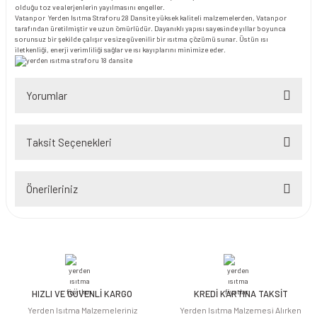
olduğu toz ve alerjenlerin yayılmasını engeller.
Vatanpor Yerden Isıtma Straforu 28 Dansite yüksek kaliteli malzemelerden, Vatanpor
tarafından üretilmiştir ve uzun ömürlüdür. Dayanıklı yapısı sayesinde yıllar boyunca
sorunsuz bir şekilde çalışır ve size güvenilir bir ısıtma çözümü sunar. Üstün ısı
iletkenliği, enerji verimliliği sağlar ve ısı kayıplarını minimize eder.
Yorumlar
Taksit Seçenekleri
müşteri memnuniyeti odaklı
Önerileriniz
kesinlikle müşteri memnuniyetini ön planda tutmuşlar paketleme şekli ve aynı gün
kargoya vermeleri beni çok memnun etti. Ürün kalitesine gelecek olursak verdiğiniz
Bu ürünün fiyat bilgisi, resim, ürün açıklamalarında ve diğer konularda
paraya değiyor.
yetersiz gördüğünüz noktaları öneri formunu kullanarak tarafımıza
h... y... | 25/11/2023
iletebilirsiniz.
Görüş ve önerileriniz için teşekkür ederiz.
Yorum Yaz
HIZLI VE GÜVENLİ KARGO
KREDİ KARTINA TAKSİT
Ürün resmi kalitesiz, bozuk veya görüntülenemiyor.
Yerden Isıtma Malzemeleriniz
Yerden Isıtma Malzemesi Alırken