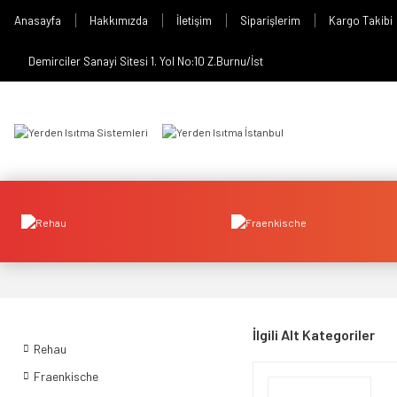
Anasayfa
Hakkımızda
İletişim
Siparişlerim
Kargo Takibi
Demirciler Sanayi Sitesi 1. Yol No:10 Z.Burnu/İst
İlgili Alt Kategoriler
Rehau
Fraenkische