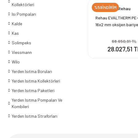
Kollektörleri
%59İNDİRİM
Rehau
Isı Pompaları
Rehau EVALTHERM PE-
Kalde
16x2 mm oksijen bariye
kangal Rehau Bo
Kas
68.650,91 TL
Solimpeks
28.027,51 
Viessmann
Wilo
Yerden Isıtma Boruları
Yerden Isıtma Kollektörleri
Yerden Isıtma Paketleri
Yerden Isıtma Pompaları Ve
Kombileri
Yerden Isıtma Straforları