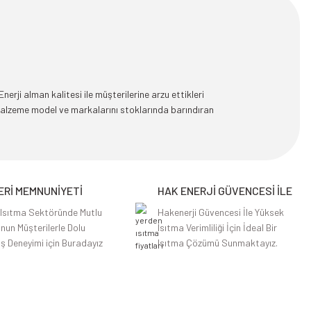
rji alman kalitesi ile müşterilerine arzu ettikleri
malzeme model ve markalarını stoklarında barındıran
Rİ MEMNUNİYETİ
HAK ENERJİ GÜVENCESİ İLE
 Isıtma Sektöründe Mutlu
Hakenerji Güvencesi İle Yüksek
nun Müşterilerle Dolu
Isıtma Verimliliği İçin İdeal Bir
iş Deneyimi için Buradayız
Isıtma Çözümü Sunmaktayız.