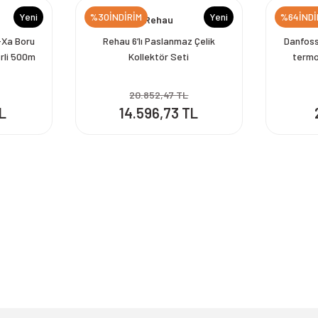
Yeni
%30İNDİRİM
Yeni
%64İNDİ
Rehau
Xa Boru
Rehau 6’lı Paslanmaz Çelik
Danfoss
rli 500m
Kollektör Seti
termo
ru
Da
20.852,47 TL
TL
14.596,73 TL