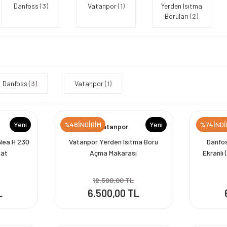
Danfoss
(3)
Vatanpor
(1)
Yerden Isıtma
Boruları
(2)
Danfoss
(3)
Vatanpor
(1)
Yeni
%48İNDİRİM
Yeni
%74İNDİ
Vatanpor
Nea H 230
Vatanpor Yerden Isıtma Boru
Danfo
tat
Açma Makarası
Ekranlı 
Programl
12.500,00 TL
L
6.500,00 TL