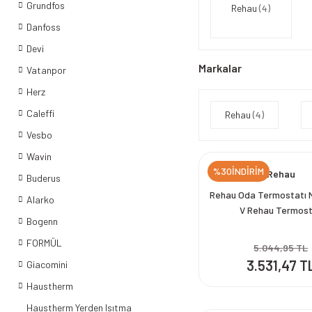
Grundfos
Rehau
(4)
Danfoss
Devi
Markalar
Vatanpor
Herz
Caleffi
Rehau
(4)
Vesbo
Wavin
%30İNDİRİM
Rehau
Buderus
Rehau Oda Termostatı 
Alarko
V Rehau Termos
Bogenn
FORMÜL
5.044,95 TL
3.531,47 T
Giacomini
Haustherm
Haustherm Yerden Isıtma