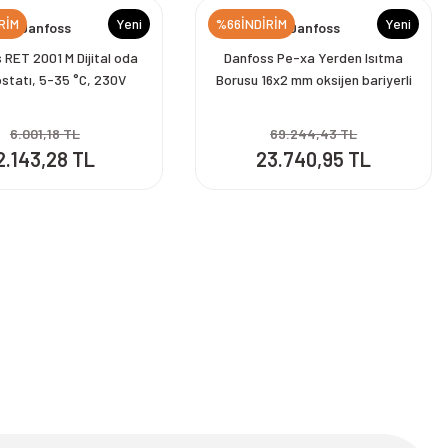
RİM
Yeni
%66İNDİRİM
Yeni
Danfoss
Danfoss
 RET 2001 M Dijital oda
Danfoss Pe-xa Yerden Isıtma
statı, 5-35 °C, 230V
Borusu 16x2 mm oksijen bariyerli
nfoss Termostat
600m kangal Danfoss Boru
6.001,18 TL
69.244,43 TL
2.143,28 TL
23.740,95 TL