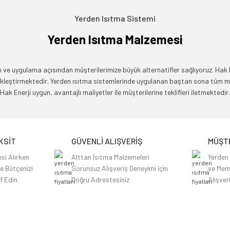
Yerden Isıtma Sistemi
Yerden Isıtma Malzemesi
 ve uygulama açısından müşterilerimize büyük alternatifler sağlıyoruz. Hak Ene
çekleştirmektedir. Yerden ısıtma sistemlerinde uygulanan baştan sona tüm 
Hak Enerji uygun, avantajlı maliyetler ile müşterilerine teklifleri iletmektedir.
KSİT
GÜVENLİ ALIŞVERİŞ
MÜŞTE
si Alırken
Alttan Isıtma Malzemeleri
Yerden
le Bütçenizi
Sorunsuz Alışveriş Deneyimi için
ve Mem
f Edin
Doğru Adrestesiniz
Alışver