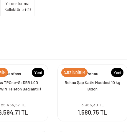
Yerden Isıtma
Kollektörleri
(1)
RİM
Yeni
%53İNDİRİM
Yeni
Danfoss
Rehau
ss TPOne-S+DBR LCD
Rehau Şap Katkı Maddesi 10 kg
(Wifi Telefon Bağlantılı)
Bidon
anabilir Oda Termostatı
230V
25.455,57 TL
3.363,30 TL
6.594,71 TL
1.580,75 TL