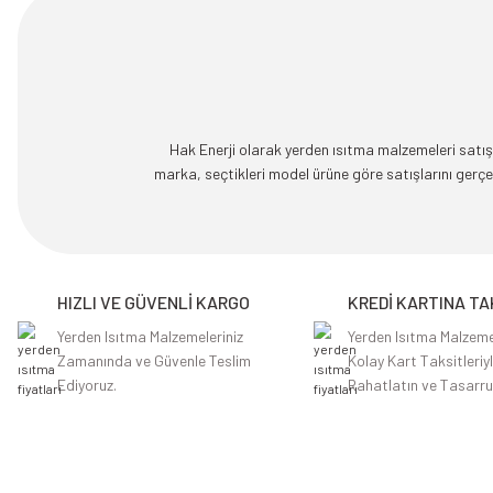
Hak Enerji olarak yerden ısıtma malzemeleri satışı
marka, seçtikleri model ürüne göre satışlarını ger
HIZLI VE GÜVENLİ KARGO
KREDİ KARTINA TA
Yerden Isıtma Malzemeleriniz
Yerden Isıtma Malzeme
Zamanında ve Güvenle Teslim
Kolay Kart Taksitleriy
Ediyoruz.
Rahatlatın ve Tasarru